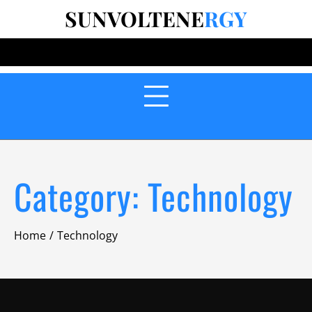
Skip
SUNVOLTENE
RGY
to
content
Category:
Technology
Home
Technology