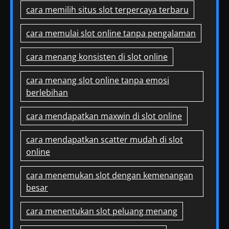
cara memilih situs slot terpercaya terbaru
cara memulai slot online tanpa pengalaman
cara menang konsisten di slot online
cara menang slot online tanpa emosi
berlebihan
cara mendapatkan maxwin di slot online
cara mendapatkan scatter mudah di slot
online
cara menemukan slot dengan kemenangan
besar
cara menentukan slot peluang menang