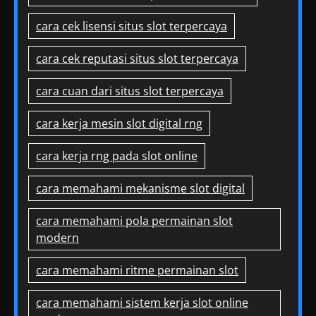
cara cek lisensi situs slot terpercaya
cara cek reputasi situs slot terpercaya
cara cuan dari situs slot terpercaya
cara kerja mesin slot digital rng
cara kerja rng pada slot online
cara memahami mekanisme slot digital
cara memahami pola permainan slot
modern
cara memahami ritme permainan slot
cara memahami sistem kerja slot online