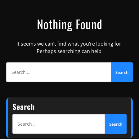
Nothing Found
It seems we can’t find what you’re looking for.
Perhaps searching can help.
Search
for:
Search
Search
for: