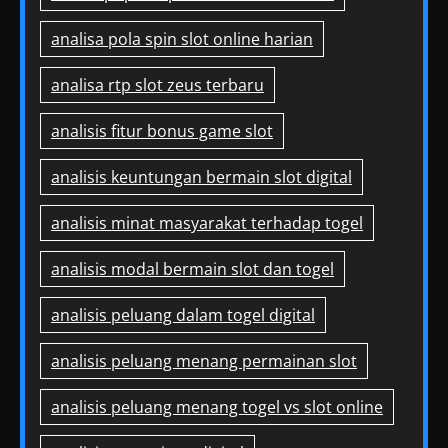
analisa pola spin slot online harian
analisa rtp slot zeus terbaru
analisis fitur bonus game slot
analisis keuntungan bermain slot digital
analisis minat masyarakat terhadap togel
analisis modal bermain slot dan togel
analisis peluang dalam togel digital
analisis peluang menang permainan slot
analisis peluang menang togel vs slot online