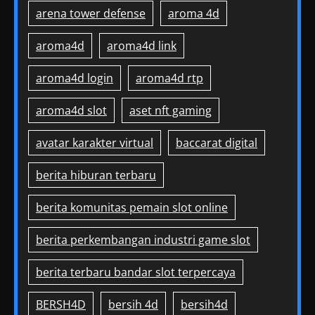
arena tower defense
aroma 4d
aroma4d
aroma4d link
aroma4d login
aroma4d rtp
aroma4d slot
aset nft gaming
avatar karakter virtual
baccarat digital
berita hiburan terbaru
berita komunitas pemain slot online
berita perkembangan industri game slot
berita terbaru bandar slot terpercaya
BERSH4D
bersih 4d
bersih4d