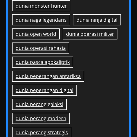
dunia monster hunter
dunia naga legendaris
dunia ninja digital
dunia open world
dunia operasi militer
dunia operasi rahasia
dunia pasca apokaliptik
dunia peperangan antariksa
dunia peperangan digital
dunia perang galaksi
dunia perang modern
dunia perang strategis