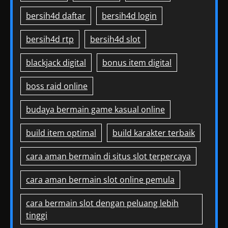
bersih4d daftar
bersih4d login
bersih4d rtp
bersih4d slot
blackjack digital
bonus item digital
boss raid online
budaya bermain game kasual online
build item optimal
build karakter terbaik
cara aman bermain di situs slot terpercaya
cara aman bermain slot online pemula
cara bermain slot dengan peluang lebih
tinggi