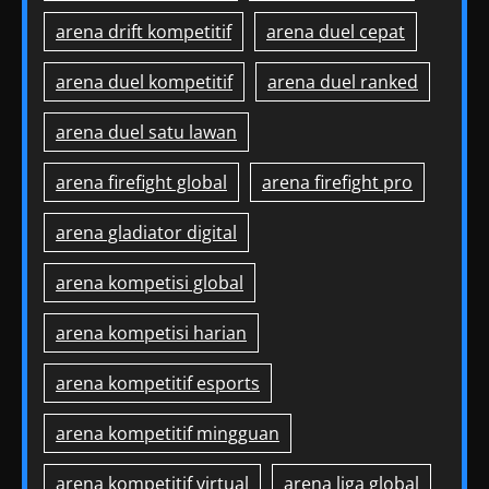
arena drift kompetitif
arena duel cepat
arena duel kompetitif
arena duel ranked
arena duel satu lawan
arena firefight global
arena firefight pro
arena gladiator digital
arena kompetisi global
arena kompetisi harian
arena kompetitif esports
arena kompetitif mingguan
arena kompetitif virtual
arena liga global