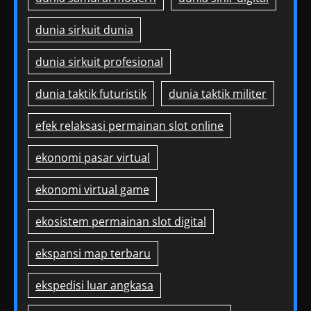
dunia sirkuit dunia
dunia sirkuit profesional
dunia taktik futuristik
dunia taktik militer
efek relaksasi permainan slot online
ekonomi pasar virtual
ekonomi virtual game
ekosistem permainan slot digital
ekspansi map terbaru
ekspedisi luar angkasa