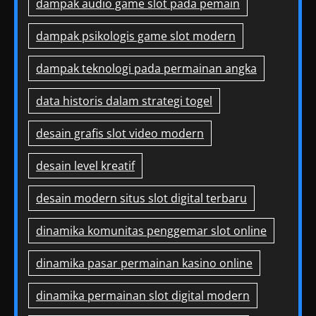
dampak audio game slot pada pemain
dampak psikologis game slot modern
dampak teknologi pada permainan angka
data historis dalam strategi togel
desain grafis slot video modern
desain level kreatif
desain modern situs slot digital terbaru
dinamika komunitas penggemar slot online
dinamika pasar permainan kasino online
dinamika permainan slot digital modern