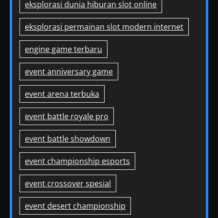
eksplorasi dunia hiburan slot online
eksplorasi permainan slot modern internet
engine game terbaru
event anniversary game
event arena terbuka
event battle royale pro
event battle showdown
event championship esports
event crossover spesial
event desert championship