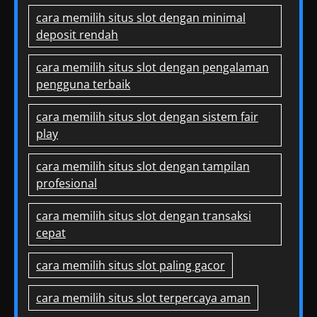
cara memilih situs slot dengan minimal
deposit rendah
cara memilih situs slot dengan pengalaman
pengguna terbaik
cara memilih situs slot dengan sistem fair
play
cara memilih situs slot dengan tampilan
profesional
cara memilih situs slot dengan transaksi
cepat
cara memilih situs slot paling gacor
cara memilih situs slot terpercaya aman