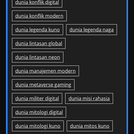
dunia konflik digital
dunia konflik modern
dunia legenda kuno
dunia legenda naga
dunia lintasan global
dunia lintasan neon
dunia manajemen modern
dunia metaverse gaming
dunia militer digital
dunia misi rahasia
dunia mitologi digital
dunia mitologi kuno
dunia mitos kuno