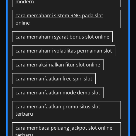
modern
cara memahami sistem RNG pada slot
online
cara memahami syarat bonus slot online
cara memahami volatilitas permainan slot
cara memaksimalkan fitur slot online
cara memanfaatkan free spin slot
cara memanfaatkan mode demo slot
cara memanfaatkan promo situs slot
terbaru
cara membaca peluang jackpot slot online
terbaru