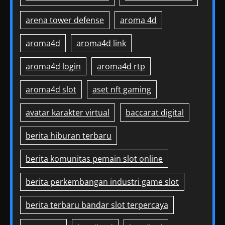
arena tower defense
aroma 4d
aroma4d
aroma4d link
aroma4d login
aroma4d rtp
aroma4d slot
aset nft gaming
avatar karakter virtual
baccarat digital
berita hiburan terbaru
berita komunitas pemain slot online
berita perkembangan industri game slot
berita terbaru bandar slot terpercaya