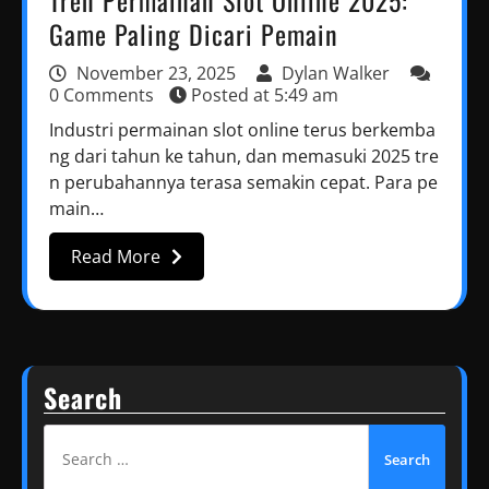
Tren Permainan Slot Online 2025:
Game Paling Dicari Pemain
November 23, 2025
Dylan Walker
0 Comments
Posted at
5:49 am
Industri permainan slot online terus berkemba
ng dari tahun ke tahun, dan memasuki 2025 tre
n perubahannya terasa semakin cepat. Para pe
main…
Read More
Search
Search
for: