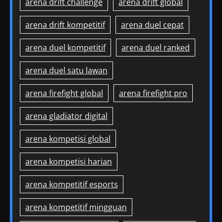
arena drift challenge
arena drift global
arena drift kompetitif
arena duel cepat
arena duel kompetitif
arena duel ranked
arena duel satu lawan
arena firefight global
arena firefight pro
arena gladiator digital
arena kompetisi global
arena kompetisi harian
arena kompetitif esports
arena kompetitif mingguan