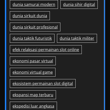
dunia samurai modern
dunia sihir digital
dunia sirkuit dunia
dunia sirkuit profesional
dunia taktik futuristik
dunia taktik militer
efek relaksasi permainan slot online
ekonomi pasar virtual
ekonomi virtual game
ekosistem permainan slot digital
ekspansi map terbaru
ekspedisi luar angkasa