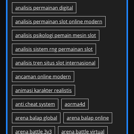
analisis permainan digital
analisis permainan slot online modern
analisis psikologi pemain mesin slot
analisis sistem rng permainan slot
analisis tren situs slot internasional
ancaman online modern
animasi karakter realistis
anti cheat system
aorma4d
arena balap global
arena balap online
arena battle 3v3
arena battle virtual