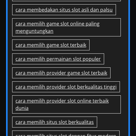
cara membedakan situs slot asli dan palsu
cara memilih game slot online paling
menguntungkan
cara memilih game slot terbaik
cara memilih permainan slot populer
cara memilih provider game slot terbaik
cara memilih provider slot berkualitas tinggi
cara memilih provider slot online terbaik
dunia
cara memilih situs slot berkualitas