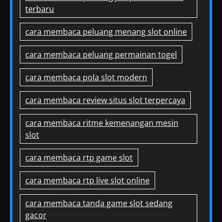
terbaru
cara membaca peluang menang slot online
cara membaca peluang permainan togel
cara membaca pola slot modern
cara membaca review situs slot terpercaya
cara membaca ritme kemenangan mesin
slot
cara membaca rtp game slot
cara membaca rtp live slot online
cara membaca tanda game slot sedang
gacor