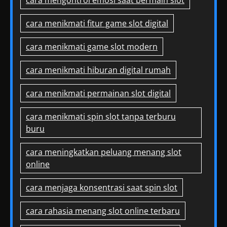
cara mengontrol emosi saat bermain slot
cara menikmati fitur game slot digital
cara menikmati game slot modern
cara menikmati hiburan digital rumah
cara menikmati permainan slot digital
cara menikmati spin slot tanpa terburu
buru
cara meningkatkan peluang menang slot
online
cara menjaga konsentrasi saat spin slot
cara rahasia menang slot online terbaru