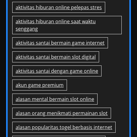
aktivitas hiburan online pelepas stres
aktivitas hiburan online saat waktu
senggang
aktivitas santai bermain game internet
aktivitas santai bermain slot digital
aktivitas santai dengan game online
akun game premium
alasan mental bermain slot online
alasan orang menikmati permainan slot
alasan popularitas togel berbasis internet