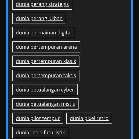
dunia perang strategis
dunia perang urban
dunia permainan digital
dunia pertempuran arena
dunia pertempuran klasik
dunia pertempuran taktis
dunia petualangan cyber
dunia petualangan mistis
dunia pilot tempur
dunia pixel retro
dunia retro futuristik