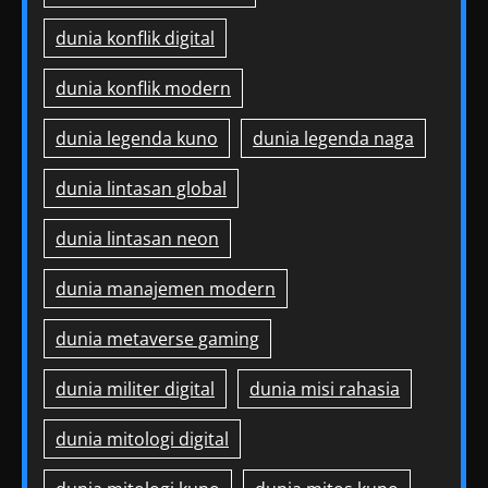
dunia konflik digital
dunia konflik modern
dunia legenda kuno
dunia legenda naga
dunia lintasan global
dunia lintasan neon
dunia manajemen modern
dunia metaverse gaming
dunia militer digital
dunia misi rahasia
dunia mitologi digital