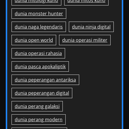
dunia mitologi kuno
dunia mitos kuno
dunia monster hunter
dunia naga legendaris
dunia ninja digital
dunia open world
dunia operasi militer
dunia operasi rahasia
dunia pasca apokaliptik
dunia peperangan antariksa
dunia peperangan digital
dunia perang galaksi
dunia perang modern