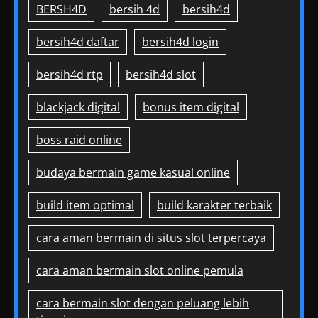
BERSH4D
bersih 4d
bersih4d
bersih4d daftar
bersih4d login
bersih4d rtp
bersih4d slot
blackjack digital
bonus item digital
boss raid online
budaya bermain game kasual online
build item optimal
build karakter terbaik
cara aman bermain di situs slot terpercaya
cara aman bermain slot online pemula
cara bermain slot dengan peluang lebih