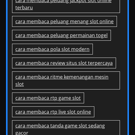
cara membaca peluang jackpot slot online
terbaru
cara membaca peluang menang slot online
cara membaca peluang permainan togel
cara membaca pola slot modern
cara membaca review situs slot terpercaya
cara membaca ritme kemenangan mesin
slot
cara membaca rtp game slot
cara membaca rtp live slot online
cara membaca tanda game slot sedang
gacor