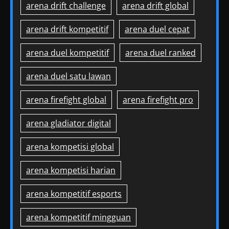
arena drift challenge
arena drift global
arena drift kompetitif
arena duel cepat
arena duel kompetitif
arena duel ranked
arena duel satu lawan
arena firefight global
arena firefight pro
arena gladiator digital
arena kompetisi global
arena kompetisi harian
arena kompetitif esports
arena kompetitif mingguan