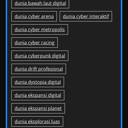
dunia bawah laut digital
dunia cyber arena
dunia cyber interaktif
dunia cyber metropolis
dunia cyber racing
dunia cyberpunk digital
dunia drift profesional
dunia dystopia digital
dunia ekspansi digital
dunia ekspansi planet
dunia eksplorasi luas