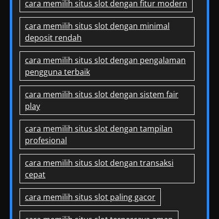
cara memilih situs slot dengan fitur modern
cara memilih situs slot dengan minimal
deposit rendah
cara memilih situs slot dengan pengalaman
pengguna terbaik
cara memilih situs slot dengan sistem fair
play
cara memilih situs slot dengan tampilan
profesional
cara memilih situs slot dengan transaksi
cepat
cara memilih situs slot paling gacor