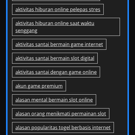
aktivitas hiburan online pelepas stres
aktivitas hiburan online saat waktu
senggang
aktivitas santai bermain game internet
aktivitas santai bermain slot digital
aktivitas santai dengan game online
akun game premium
alasan mental bermain slot online
alasan orang menikmati permainan slot
alasan popularitas togel berbasis internet