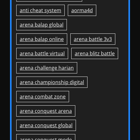
anti cheat system
aorma4d
arena balap global
arena balap online
arena battle 3v3
arena battle virtual
arena blitz battle
arena challenge harian
arena championship digital
arena combat zone
arena conquest arena
arena conquest global
arena conquest mode