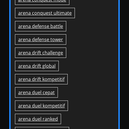
arena conquest ultimate
arena defense battle
arena defense tower
arena drift challenge
arena drift global
arena drift kompetitif
arena duel cepat
arena duel kompetitif
arena duel ranked