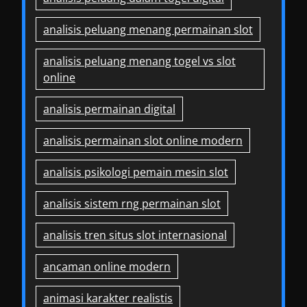
analisis peluang menang permainan slot
analisis peluang menang togel vs slot
online
analisis permainan digital
analisis permainan slot online modern
analisis psikologi pemain mesin slot
analisis sistem rng permainan slot
analisis tren situs slot internasional
ancaman online modern
animasi karakter realistis