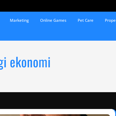
Marketing
Online Games
Pet Care
Prope
gi ekonomi