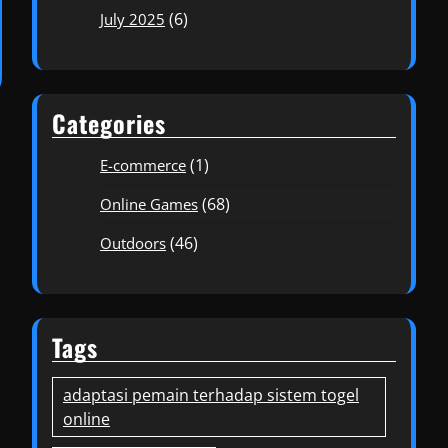
(6)
July 2025
Categories
(1)
E-commerce
(68)
Online Games
(46)
Outdoors
Tags
adaptasi pemain terhadap sistem togel
online