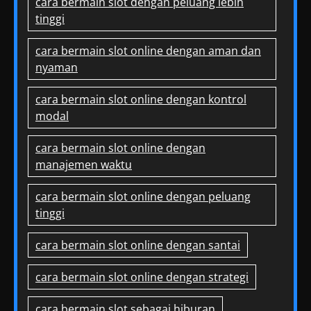
cara bermain slot dengan peluang lebih
tinggi
cara bermain slot online dengan aman dan
nyaman
cara bermain slot online dengan kontrol
modal
cara bermain slot online dengan
manajemen waktu
cara bermain slot online dengan peluang
tinggi
cara bermain slot online dengan santai
cara bermain slot online dengan strategi
cara bermain slot sebagai hiburan