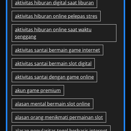
aktivitas hiburan digital saat liburan
aktivitas hiburan online pelepas stres
aktivitas hiburan online saat waktu
senggang
aktivitas santai bermain game internet
aktivitas santai bermain slot digital
aktivitas santai dengan game online
akun game premium
alasan mental bermain slot online
alasan orang menikmati permainan slot
alasan popularitas togel berbasis internet