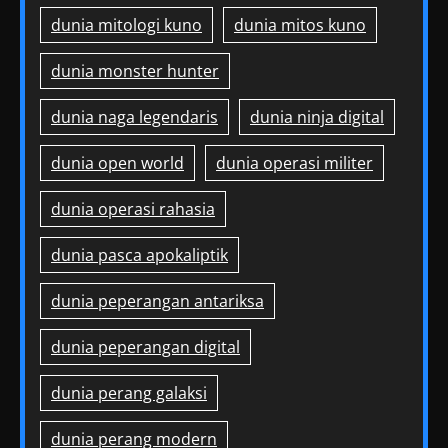
dunia mitologi kuno
dunia mitos kuno
dunia monster hunter
dunia naga legendaris
dunia ninja digital
dunia open world
dunia operasi militer
dunia operasi rahasia
dunia pasca apokaliptik
dunia peperangan antariksa
dunia peperangan digital
dunia perang galaksi
dunia perang modern