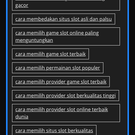
gacor
cara membedakan situs slot asli dan palsu
cara memilih game slot online paling
menguntungkan
cara memilih game slot terbaik
cara memilih permainan slot populer
cara memilih provider game slot terbaik
cara memilih provider slot berkualitas tinggi
cara memilih provider slot online terbaik
dunia
cara memilih situs slot berkualitas