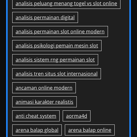
analisis peluang menang togel vs slot online
analisis permainan digital
analisis permainan slot online modern
analisis psikologi pemain mesin slot
analisis sistem rng permainan slot
analisis tren situs slot internasional
ancaman online modern
animasi karakter realistis
anti cheat system
aorma4d
arena balap global
arena balap online