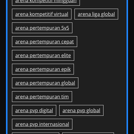
arena kompetitif mingguan
arena kompetitif virtual
arena liga global
arena pertempuran 5v5
arena pertempuran cepat
arena pertempuran elite
arena pertempuran epik
arena pertempuran global
arena pertempuran tim
arena pvp digital
arena pvp global
arena pvp internasional