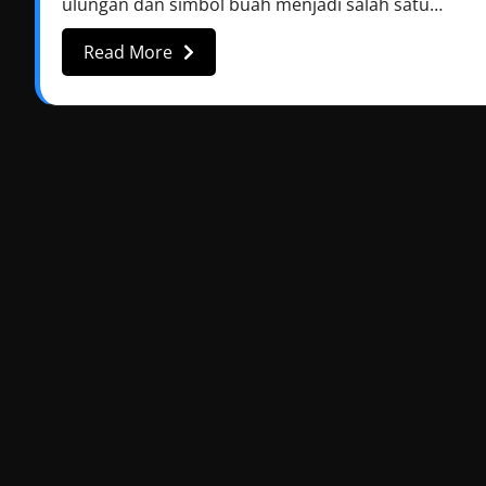
ulungan dan simbol buah menjadi salah satu…
Read More