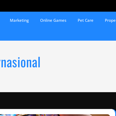
Marketing
Online Games
Pet Care
Prope
rnasional