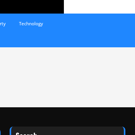
rty
Technology