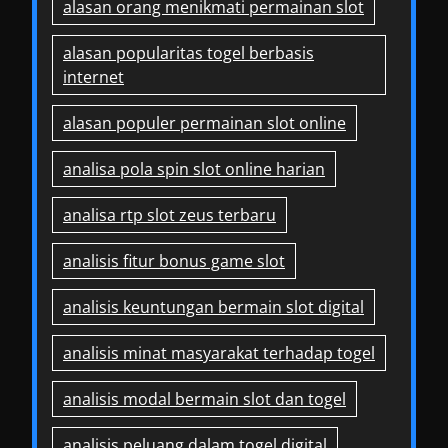
alasan orang menikmati permainan slot
alasan popularitas togel berbasis
internet
alasan populer permainan slot online
analisa pola spin slot online harian
analisa rtp slot zeus terbaru
analisis fitur bonus game slot
analisis keuntungan bermain slot digital
analisis minat masyarakat terhadap togel
analisis modal bermain slot dan togel
analisis peluang dalam togel digital