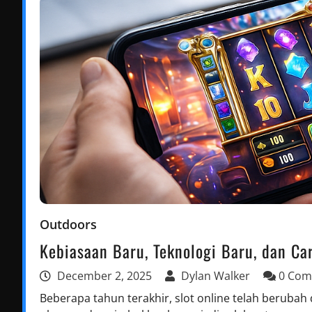
Outdoors
Kebiasaan Baru, Teknologi Baru, dan C
December 2, 2025
Dylan Walker
0 Com
Beberapa tahun terakhir, slot online telah berub