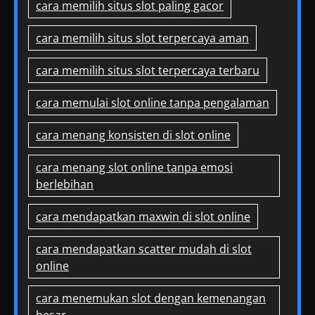
cara memilih situs slot paling gacor
cara memilih situs slot terpercaya aman
cara memilih situs slot terpercaya terbaru
cara memulai slot online tanpa pengalaman
cara menang konsisten di slot online
cara menang slot online tanpa emosi
berlebihan
cara mendapatkan maxwin di slot online
cara mendapatkan scatter mudah di slot
online
cara menemukan slot dengan kemenangan