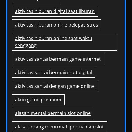
aktivitas hiburan digital saat liburan
aktivitas hiburan online pelepas stres
aktivitas hiburan online saat waktu
senggang
aktivitas santai bermain game internet
aktivitas santai bermain slot digital
aktivitas santai dengan game online
akun game premium
alasan mental bermain slot online
alasan orang menikmati permainan slot