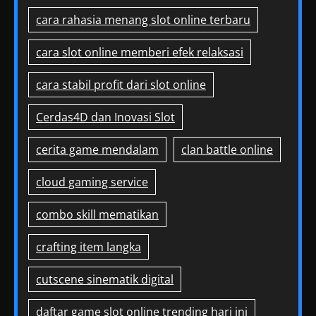
cara rahasia menang slot online terbaru
cara slot online memberi efek relaksasi
cara stabil profit dari slot online
Cerdas4D dan Inovasi Slot
cerita game mendalam
clan battle online
cloud gaming service
combo skill mematikan
crafting item langka
cutscene sinematik digital
daftar game slot online trending hari ini