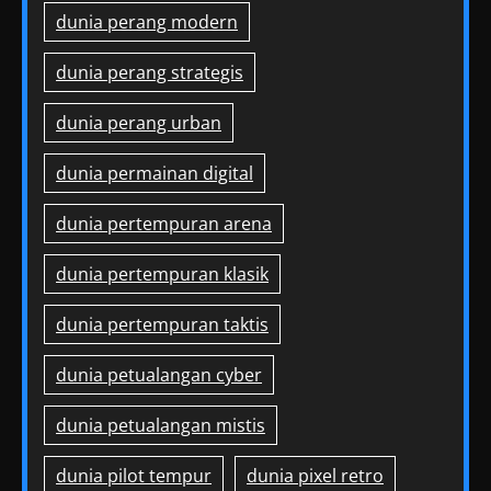
dunia perang modern
dunia perang strategis
dunia perang urban
dunia permainan digital
dunia pertempuran arena
dunia pertempuran klasik
dunia pertempuran taktis
dunia petualangan cyber
dunia petualangan mistis
dunia pilot tempur
dunia pixel retro