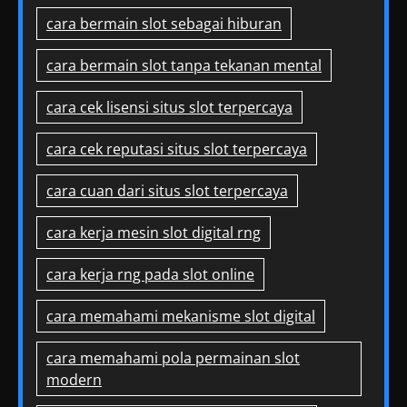
cara bermain slot sebagai hiburan
cara bermain slot tanpa tekanan mental
cara cek lisensi situs slot terpercaya
cara cek reputasi situs slot terpercaya
cara cuan dari situs slot terpercaya
cara kerja mesin slot digital rng
cara kerja rng pada slot online
cara memahami mekanisme slot digital
cara memahami pola permainan slot
modern