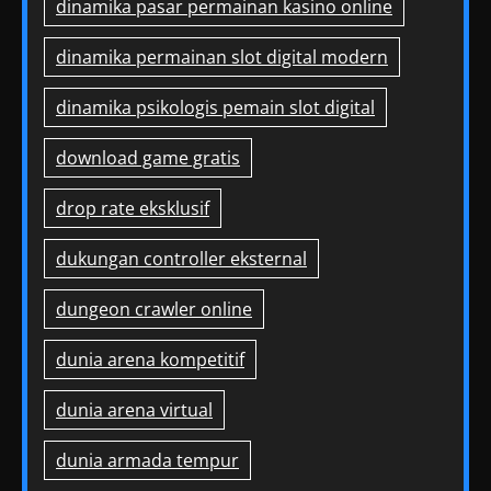
dinamika pasar permainan kasino online
dinamika permainan slot digital modern
dinamika psikologis pemain slot digital
download game gratis
drop rate eksklusif
dukungan controller eksternal
dungeon crawler online
dunia arena kompetitif
dunia arena virtual
dunia armada tempur