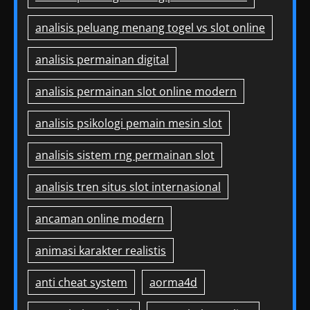
analisis peluang menang togel vs slot online
analisis permainan digital
analisis permainan slot online modern
analisis psikologi pemain mesin slot
analisis sistem rng permainan slot
analisis tren situs slot internasional
ancaman online modern
animasi karakter realistis
anti cheat system
aorma4d