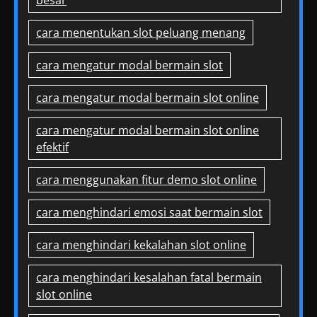
besar
cara menentukan slot peluang menang
cara mengatur modal bermain slot
cara mengatur modal bermain slot online
cara mengatur modal bermain slot online
efektif
cara menggunakan fitur demo slot online
cara menghindari emosi saat bermain slot
cara menghindari kekalahan slot online
cara menghindari kesalahan fatal bermain
slot online