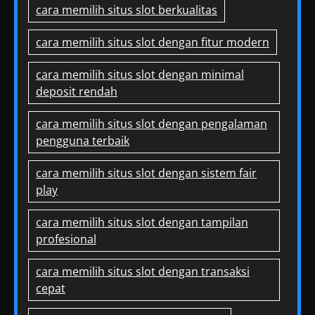
cara memilih situs slot berkualitas
cara memilih situs slot dengan fitur modern
cara memilih situs slot dengan minimal
deposit rendah
cara memilih situs slot dengan pengalaman
pengguna terbaik
cara memilih situs slot dengan sistem fair
play
cara memilih situs slot dengan tampilan
profesional
cara memilih situs slot dengan transaksi
cepat