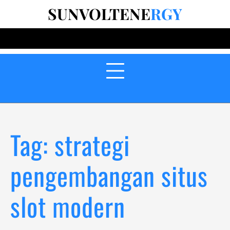
Skip
SUNVOLTENE
RGY
to
content
Tag:
strategi
pengembangan situs
slot modern