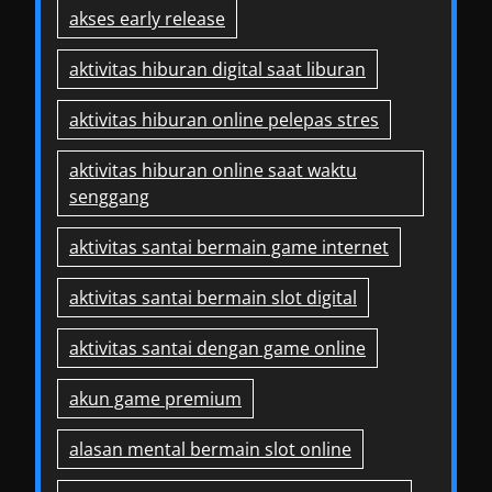
akses early release
aktivitas hiburan digital saat liburan
aktivitas hiburan online pelepas stres
aktivitas hiburan online saat waktu
senggang
aktivitas santai bermain game internet
aktivitas santai bermain slot digital
aktivitas santai dengan game online
akun game premium
alasan mental bermain slot online