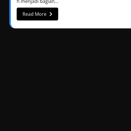
h menjadi bagian…
Read More