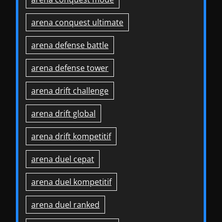
arena conquest ultimate
arena defense battle
arena defense tower
arena drift challenge
arena drift global
arena drift kompetitif
arena duel cepat
arena duel kompetitif
arena duel ranked