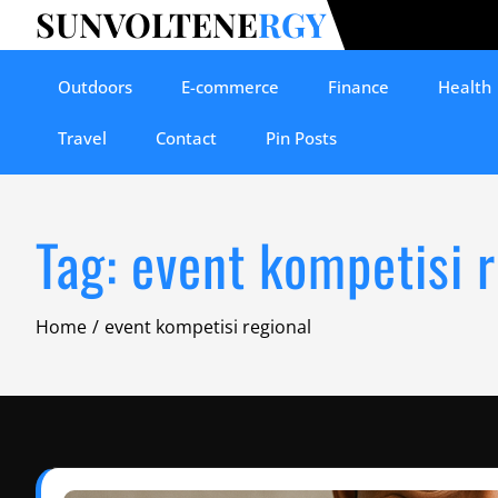
Skip
SUNVOLTENE
RGY
to
content
Outdoors
E-commerce
Finance
Health
Travel
Contact
Pin Posts
Tag:
event kompetisi r
Home
event kompetisi regional