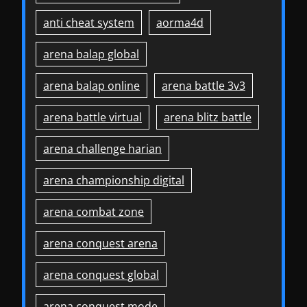
anti cheat system
aorma4d
arena balap global
arena balap online
arena battle 3v3
arena battle virtual
arena blitz battle
arena challenge harian
arena championship digital
arena combat zone
arena conquest arena
arena conquest global
arena conquest mode