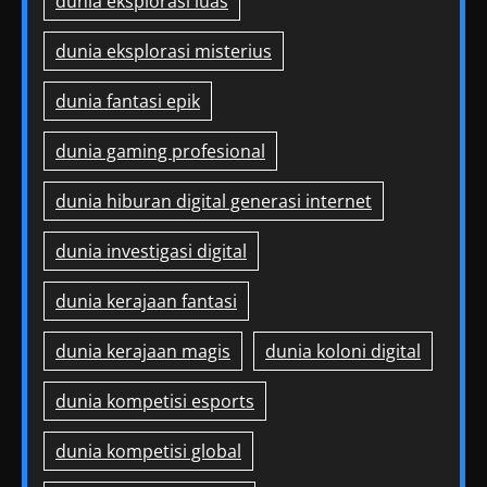
dunia eksplorasi luas
dunia eksplorasi misterius
dunia fantasi epik
dunia gaming profesional
dunia hiburan digital generasi internet
dunia investigasi digital
dunia kerajaan fantasi
dunia kerajaan magis
dunia koloni digital
dunia kompetisi esports
dunia kompetisi global