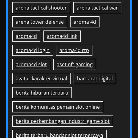
arena tactical shooter
arena tactical war
arena tower defense
aroma 4d
aroma4d
aroma4d link
aroma4d login
aroma4d rtp
aroma4d slot
aset nft gaming
avatar karakter virtual
baccarat digital
berita hiburan terbaru
berita komunitas pemain slot online
berita perkembangan industri game slot
berita terbaru bandar slot terpercaya