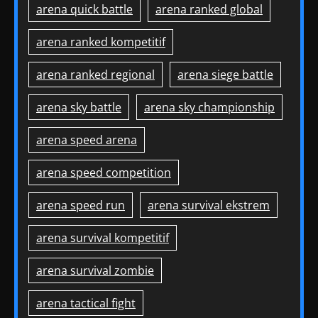
arena quick battle
arena ranked global
arena ranked kompetitif
arena ranked regional
arena siege battle
arena sky battle
arena sky championship
arena speed arena
arena speed competition
arena speed run
arena survival ekstrem
arena survival kompetitif
arena survival zombie
arena tactical fight