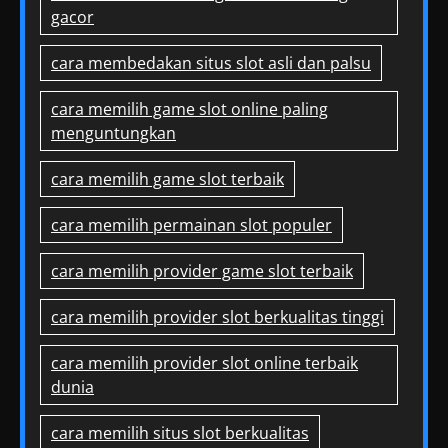
gacor
cara membedakan situs slot asli dan palsu
cara memilih game slot online paling
menguntungkan
cara memilih game slot terbaik
cara memilih permainan slot populer
cara memilih provider game slot terbaik
cara memilih provider slot berkualitas tinggi
cara memilih provider slot online terbaik
dunia
cara memilih situs slot berkualitas