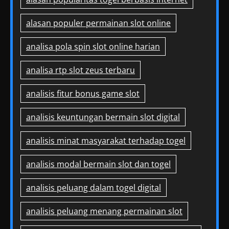
alasan populer permainan slot online
analisa pola spin slot online harian
analisa rtp slot zeus terbaru
analisis fitur bonus game slot
analisis keuntungan bermain slot digital
analisis minat masyarakat terhadap togel
analisis modal bermain slot dan togel
analisis peluang dalam togel digital
analisis peluang menang permainan slot