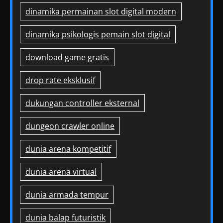
dinamika permainan slot digital modern
dinamika psikologis pemain slot digital
download game gratis
drop rate eksklusif
dukungan controller eksternal
dungeon crawler online
dunia arena kompetitif
dunia arena virtual
dunia armada tempur
dunia balap futuristik