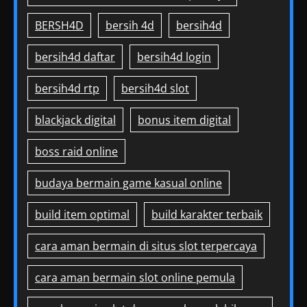
BERSH4D
bersih 4d
bersih4d
bersih4d daftar
bersih4d login
bersih4d rtp
bersih4d slot
blackjack digital
bonus item digital
boss raid online
budaya bermain game kasual online
build item optimal
build karakter terbaik
cara aman bermain di situs slot terpercaya
cara aman bermain slot online pemula