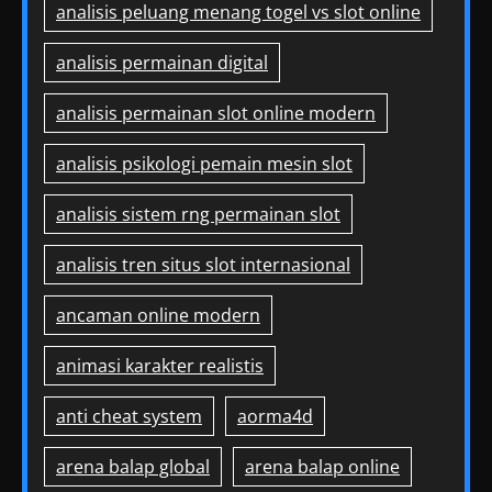
analisis peluang menang togel vs slot online
analisis permainan digital
analisis permainan slot online modern
analisis psikologi pemain mesin slot
analisis sistem rng permainan slot
analisis tren situs slot internasional
ancaman online modern
animasi karakter realistis
anti cheat system
aorma4d
arena balap global
arena balap online