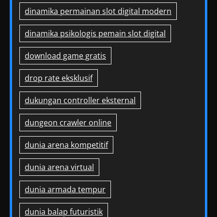
dinamika permainan slot digital modern
dinamika psikologis pemain slot digital
download game gratis
drop rate eksklusif
dukungan controller eksternal
dungeon crawler online
dunia arena kompetitif
dunia arena virtual
dunia armada tempur
dunia balap futuristik