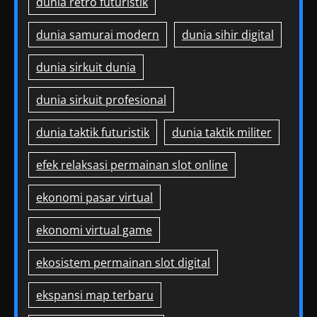
dunia retro futuristik
dunia samurai modern
dunia sihir digital
dunia sirkuit dunia
dunia sirkuit profesional
dunia taktik futuristik
dunia taktik militer
efek relaksasi permainan slot online
ekonomi pasar virtual
ekonomi virtual game
ekosistem permainan slot digital
ekspansi map terbaru