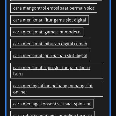
cara mengontrol emosi saat bermain slot
cara menikmati fitur game slot digital
cara menikmati game slot modern
cara menikmati hiburan digital rumah
cara menikmati permainan slot digital
cara menikmati spin slot tanpa terburu
buru
cara meningkatkan peluang menang slot
online
cara menjaga konsentrasi saat spin slot
cara rahasia menang slot online terbaru