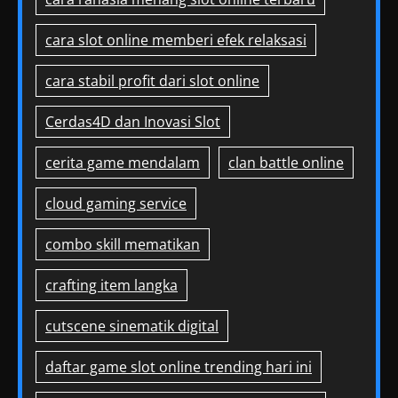
cara slot online memberi efek relaksasi
cara stabil profit dari slot online
Cerdas4D dan Inovasi Slot
cerita game mendalam
clan battle online
cloud gaming service
combo skill mematikan
crafting item langka
cutscene sinematik digital
daftar game slot online trending hari ini