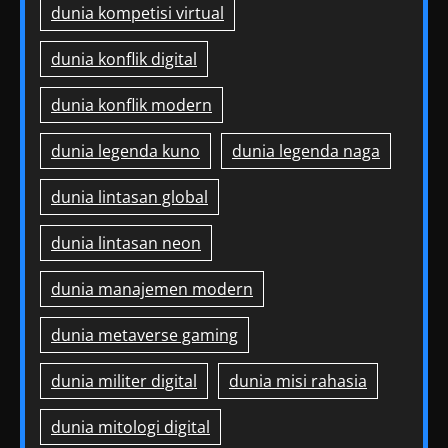
dunia kompetisi virtual
dunia konflik digital
dunia konflik modern
dunia legenda kuno
dunia legenda naga
dunia lintasan global
dunia lintasan neon
dunia manajemen modern
dunia metaverse gaming
dunia militer digital
dunia misi rahasia
dunia mitologi digital