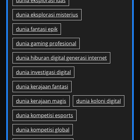
dunia eksplorasi luas
dunia eksplorasi misterius
dunia fantasi epik
dunia gaming profesional
dunia hiburan digital generasi internet
dunia investigasi digital
dunia kerajaan fantasi
dunia kerajaan magis
dunia koloni digital
dunia kompetisi esports
dunia kompetisi global