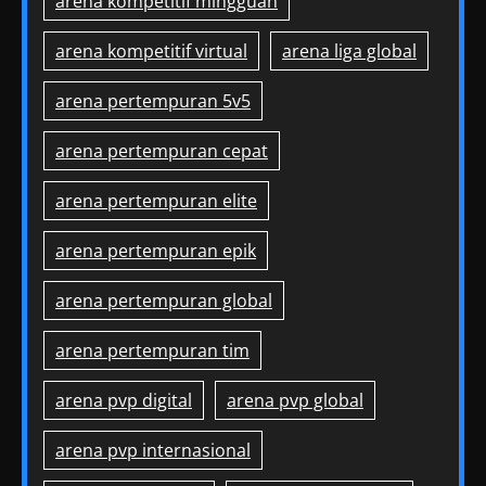
arena kompetitif mingguan
arena kompetitif virtual
arena liga global
arena pertempuran 5v5
arena pertempuran cepat
arena pertempuran elite
arena pertempuran epik
arena pertempuran global
arena pertempuran tim
arena pvp digital
arena pvp global
arena pvp internasional