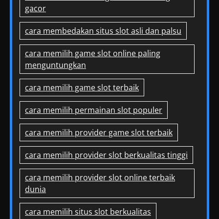
gacor
cara membedakan situs slot asli dan palsu
cara memilih game slot online paling
menguntungkan
cara memilih game slot terbaik
cara memilih permainan slot populer
cara memilih provider game slot terbaik
cara memilih provider slot berkualitas tinggi
cara memilih provider slot online terbaik
dunia
cara memilih situs slot berkualitas