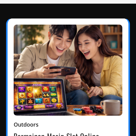
Outdoors