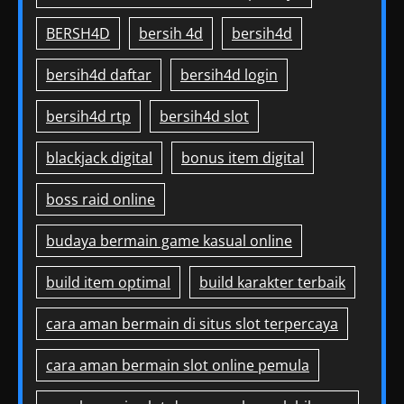
BERSH4D
bersih 4d
bersih4d
bersih4d daftar
bersih4d login
bersih4d rtp
bersih4d slot
blackjack digital
bonus item digital
boss raid online
budaya bermain game kasual online
build item optimal
build karakter terbaik
cara aman bermain di situs slot terpercaya
cara aman bermain slot online pemula