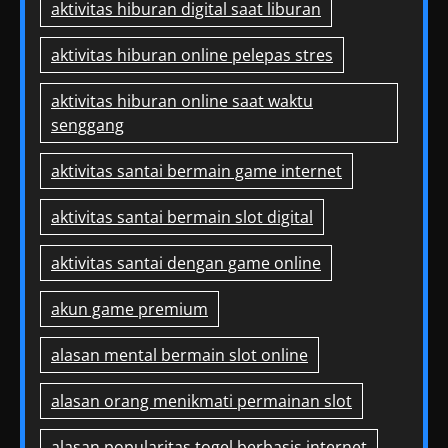
aktivitas hiburan digital saat liburan
aktivitas hiburan online pelepas stres
aktivitas hiburan online saat waktu
senggang
aktivitas santai bermain game internet
aktivitas santai bermain slot digital
aktivitas santai dengan game online
akun game premium
alasan mental bermain slot online
alasan orang menikmati permainan slot
alasan popularitas togel berbasis internet