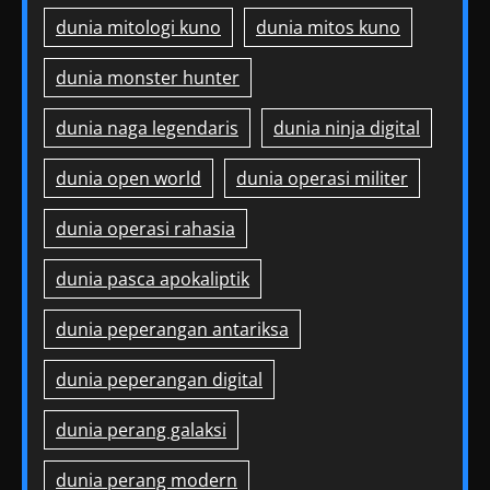
dunia mitologi kuno
dunia mitos kuno
dunia monster hunter
dunia naga legendaris
dunia ninja digital
dunia open world
dunia operasi militer
dunia operasi rahasia
dunia pasca apokaliptik
dunia peperangan antariksa
dunia peperangan digital
dunia perang galaksi
dunia perang modern