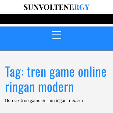
Skip
SUNVOLTENE
RGY
to
content
Tag:
tren game online
ringan modern
Home
tren game online ringan modern