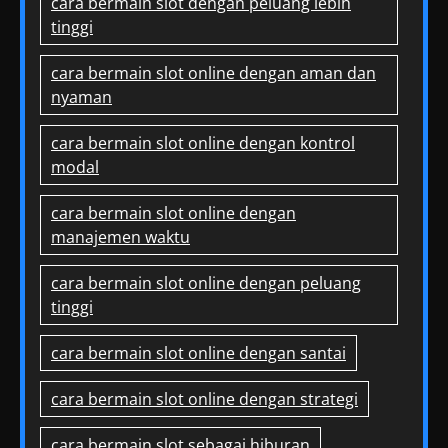
cara bermain slot dengan peluang lebih
tinggi
cara bermain slot online dengan aman dan
nyaman
cara bermain slot online dengan kontrol
modal
cara bermain slot online dengan
manajemen waktu
cara bermain slot online dengan peluang
tinggi
cara bermain slot online dengan santai
cara bermain slot online dengan strategi
cara bermain slot sebagai hiburan