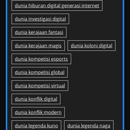
dunia hiburan digital generasi internet
dunia investigasi digital
dunia kerajaan fantasi
dunia kerajaan magis
dunia koloni digital
dunia kompetisi esports
dunia kompetisi global
dunia kompetisi virtual
dunia konflik digital
dunia konflik modern
dunia legenda kuno
dunia legenda naga