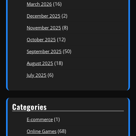
(16)
March 2026
(2)
December 2025
(8)
November 2025
(12)
October 2025
(50)
September 2025
(18)
August 2025
(6)
July 2025
Categories
(1)
E-commerce
(68)
Online Games