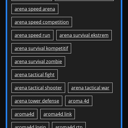
arena speed arena
arena speed competition
arena speed run
arena survival ekstrem
arena survival kompetitif
arena survival zombie
arena tactical fight
arena tactical shooter
arena tactical war
arena tower defense
aroma 4d
aroma4d
aroma4d link
aroma4d login
aroma4d rtp