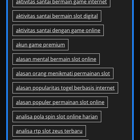
aktivitas santai bermain game internet
aktivitas santai bermain slot digital
aktivitas santai dengan game online
akun game premium
alasan mental bermain slot online
alasan orang menikmati permainan slot
alasan popularitas togel berbasis internet
alasan populer permainan slot online
analisa pola spin slot online harian
analisa rtp slot zeus terbaru