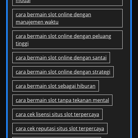
modal
cara bermain slot online dengan
manajemen waktu
cara bermain slot online dengan peluang
tinggi
cara bermain slot online dengan santai
cara bermain slot online dengan strategi
cara bermain slot sebagai hiburan
cara bermain slot tanpa tekanan mental
cara cek lisensi situs slot terpercaya
cara cek reputasi situs slot terpercaya