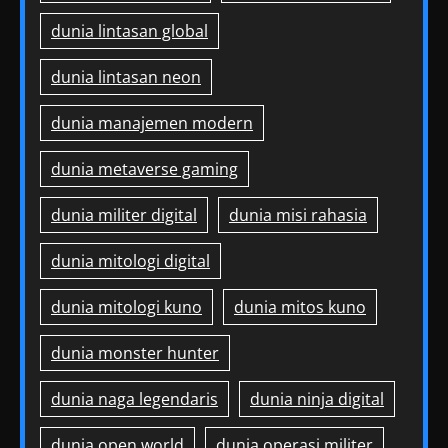
dunia lintasan global
dunia lintasan neon
dunia manajemen modern
dunia metaverse gaming
dunia militer digital
dunia misi rahasia
dunia mitologi digital
dunia mitologi kuno
dunia mitos kuno
dunia monster hunter
dunia naga legendaris
dunia ninja digital
dunia open world
dunia operasi militer