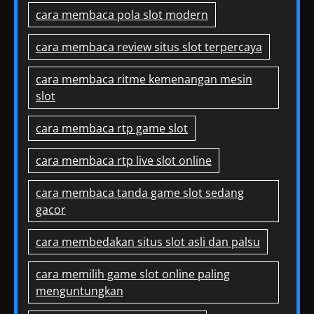
cara membaca pola slot modern
cara membaca review situs slot terpercaya
cara membaca ritme kemenangan mesin
slot
cara membaca rtp game slot
cara membaca rtp live slot online
cara membaca tanda game slot sedang
gacor
cara membedakan situs slot asli dan palsu
cara memilih game slot online paling
menguntungkan