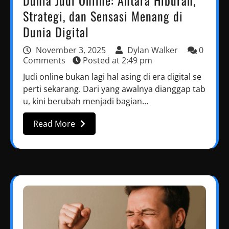
Dunia Judi Online: Antara Hiburan,
Strategi, dan Sensasi Menang di
Dunia Digital
November 3, 2025
Dylan Walker
0
Comments
Posted at
2:49 pm
Judi online bukan lagi hal asing di era digital se
perti sekarang. Dari yang awalnya dianggap tab
u, kini berubah menjadi bagian…
Read More