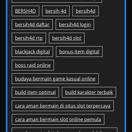
BERSH4D
bersih 4d
bersih4d
bersih4d daftar
bersih4d login
bersih4d rtp
bersih4d slot
blackjack digital
bonus item digital
boss raid online
budaya bermain game kasual online
build item optimal
build karakter terbaik
cara aman bermain di situs slot terpercaya
cara aman bermain slot online pemula