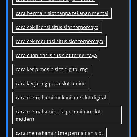
cara bermain slot tanpa tekanan mental
cara cek lisensi situs slot terpercaya
cara cek reputasi situs slot terpercaya
cara cuan dari situs slot terpercaya
cara kerja mesin slot digital rng
cara kerja rng pada slot online
cara memahami mekanisme slot digital
cara memahami pola permainan slot
modern
cara memahami ritme permainan slot