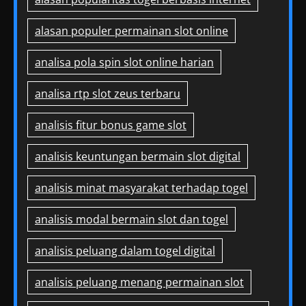
alasan populer permainan slot online
analisa pola spin slot online harian
analisa rtp slot zeus terbaru
analisis fitur bonus game slot
analisis keuntungan bermain slot digital
analisis minat masyarakat terhadap togel
analisis modal bermain slot dan togel
analisis peluang dalam togel digital
analisis peluang menang permainan slot