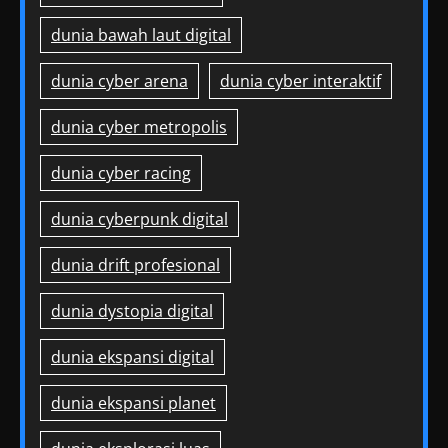
dunia bawah laut digital
dunia cyber arena
dunia cyber interaktif
dunia cyber metropolis
dunia cyber racing
dunia cyberpunk digital
dunia drift profesional
dunia dystopia digital
dunia ekspansi digital
dunia ekspansi planet