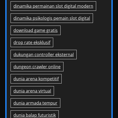
dinamika permainan slot digital modern
dinamika psikologis pemain slot digital
download game gratis
drop rate eksklusif
dukungan controller eksternal
dungeon crawler online
dunia arena kompetitif
dunia arena virtual
dunia armada tempur
dunia balap futuristik