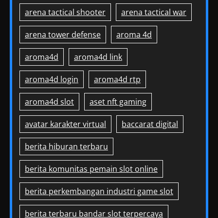
arena tactical shooter
arena tactical war
arena tower defense
aroma 4d
aroma4d
aroma4d link
aroma4d login
aroma4d rtp
aroma4d slot
aset nft gaming
avatar karakter virtual
baccarat digital
berita hiburan terbaru
berita komunitas pemain slot online
berita perkembangan industri game slot
berita terbaru bandar slot terpercaya