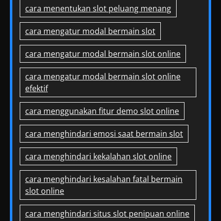
cara menentukan slot peluang menang
cara mengatur modal bermain slot
cara mengatur modal bermain slot online
cara mengatur modal bermain slot online
efektif
cara menggunakan fitur demo slot online
cara menghindari emosi saat bermain slot
cara menghindari kekalahan slot online
cara menghindari kesalahan fatal bermain
slot online
cara menghindari situs slot penipuan online