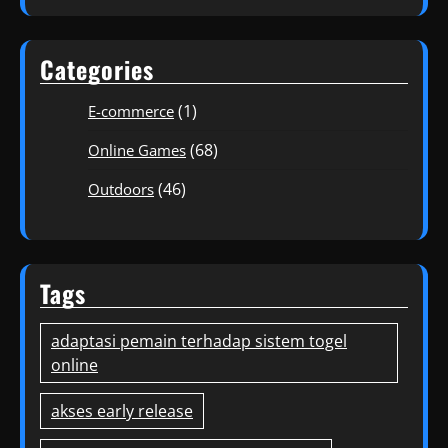
Categories
(1)
E-commerce
(68)
Online Games
(46)
Outdoors
Tags
adaptasi pemain terhadap sistem togel
online
akses early release