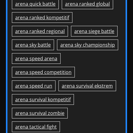
arena quick battle
arena ranked global
arena ranked kompetitif
arena ranked regional
arena siege battle
arena sky battle
arena sky championship
arena speed arena
arena speed competition
arena speed run
arena survival ekstrem
arena survival kompetitif
arena survival zombie
arena tactical fight