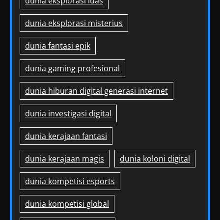
dunia eksplorasi luas
dunia eksplorasi misterius
dunia fantasi epik
dunia gaming profesional
dunia hiburan digital generasi internet
dunia investigasi digital
dunia kerajaan fantasi
dunia kerajaan magis
dunia koloni digital
dunia kompetisi esports
dunia kompetisi global