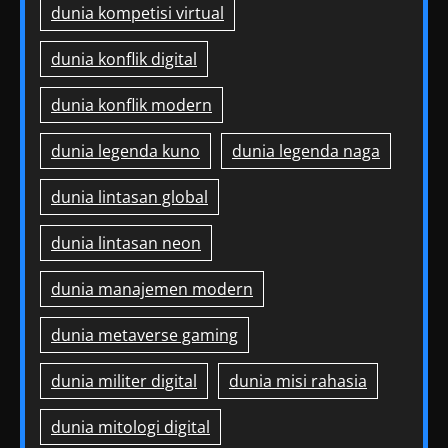
dunia kompetisi virtual
dunia konflik digital
dunia konflik modern
dunia legenda kuno
dunia legenda naga
dunia lintasan global
dunia lintasan neon
dunia manajemen modern
dunia metaverse gaming
dunia militer digital
dunia misi rahasia
dunia mitologi digital