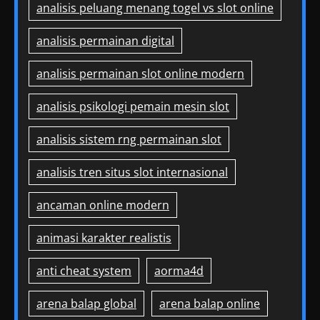
analisis peluang menang togel vs slot online
analisis permainan digital
analisis permainan slot online modern
analisis psikologi pemain mesin slot
analisis sistem rng permainan slot
analisis tren situs slot internasional
ancaman online modern
animasi karakter realistis
anti cheat system
aorma4d
arena balap global
arena balap online