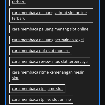
terbaru
cara membaca peluang jackpot slot online
terbaru
cara membaca peluang menang slot online
cara membaca peluang permainan togel
cara membaca pola slot modern
cara membaca review situs slot terpercaya
cara membaca ritme kemenangan mesin
slot
cara membaca rtp game slot
cara membaca rtp live slot online