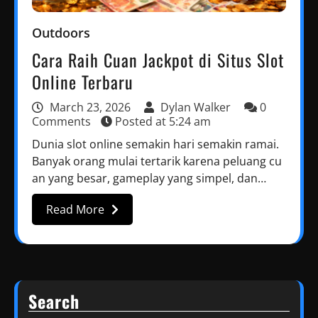
Outdoors
Cara Raih Cuan Jackpot di Situs Slot
Online Terbaru
March 23, 2026
Dylan Walker
0
Comments
Posted at
5:24 am
Dunia slot online semakin hari semakin ramai.
Banyak orang mulai tertarik karena peluang cu
an yang besar, gameplay yang simpel, dan…
Read More
Search