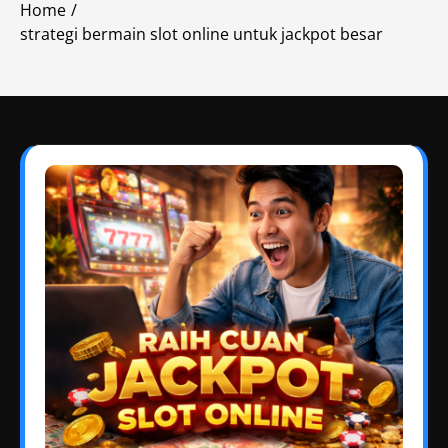
Home
strategi bermain slot online untuk jackpot besar