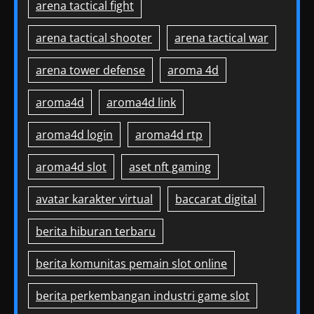
arena tactical fight
arena tactical shooter
arena tactical war
arena tower defense
aroma 4d
aroma4d
aroma4d link
aroma4d login
aroma4d rtp
aroma4d slot
aset nft gaming
avatar karakter virtual
baccarat digital
berita hiburan terbaru
berita komunitas pemain slot online
berita perkembangan industri game slot