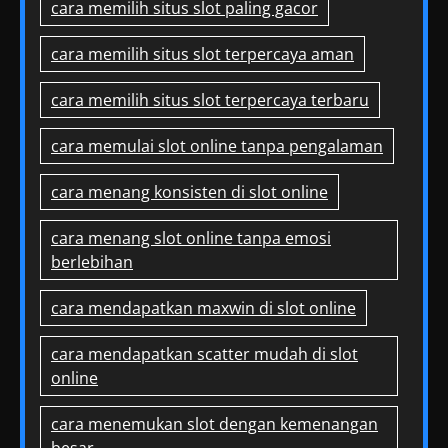
cara memilih situs slot paling gacor
cara memilih situs slot terpercaya aman
cara memilih situs slot terpercaya terbaru
cara memulai slot online tanpa pengalaman
cara menang konsisten di slot online
cara menang slot online tanpa emosi
berlebihan
cara mendapatkan maxwin di slot online
cara mendapatkan scatter mudah di slot
online
cara menemukan slot dengan kemenangan