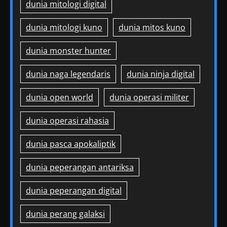
dunia mitologi digital
dunia mitologi kuno
dunia mitos kuno
dunia monster hunter
dunia naga legendaris
dunia ninja digital
dunia open world
dunia operasi militer
dunia operasi rahasia
dunia pasca apokaliptik
dunia peperangan antariksa
dunia peperangan digital
dunia perang galaksi