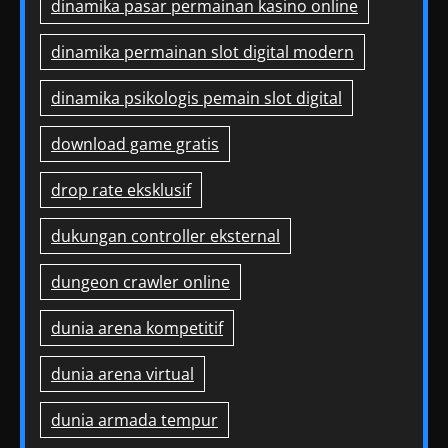
dinamika pasar permainan kasino online
dinamika permainan slot digital modern
dinamika psikologis pemain slot digital
download game gratis
drop rate eksklusif
dukungan controller eksternal
dungeon crawler online
dunia arena kompetitif
dunia arena virtual
dunia armada tempur