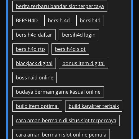
berita terbaru bandar slot terpercaya
BERSH4D
bersih 4d
bersih4d
bersih4d daftar
bersih4d login
bersih4d rtp
bersih4d slot
blackjack digital
bonus item digital
boss raid online
budaya bermain game kasual online
build item optimal
build karakter terbaik
cara aman bermain di situs slot terpercaya
cara aman bermain slot online pemula