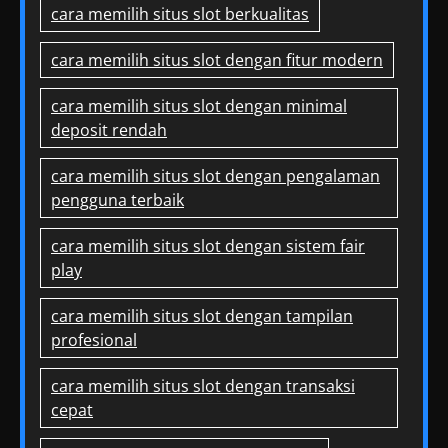
cara memilih situs slot berkualitas
cara memilih situs slot dengan fitur modern
cara memilih situs slot dengan minimal
deposit rendah
cara memilih situs slot dengan pengalaman
pengguna terbaik
cara memilih situs slot dengan sistem fair
play
cara memilih situs slot dengan tampilan
profesional
cara memilih situs slot dengan transaksi
cepat