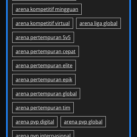
arena kompetitif mingguan
arena kompetitif virtual
arena liga global
arena pertempuran 5v5
arena pertempuran cepat
arena pertempuran elite
arena pertempuran epik
arena pertempuran global
arena pertempuran tim
arena pvp digital
arena pvp global
arena pvp internasional