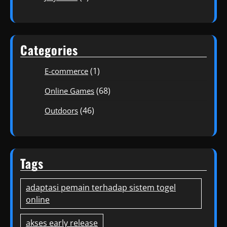
Categories
(1)
E-commerce
(68)
Online Games
(46)
Outdoors
Tags
adaptasi pemain terhadap sistem togel
online
akses early release