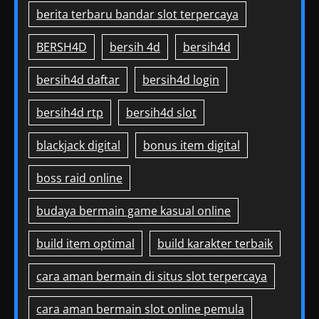
berita terbaru bandar slot terpercaya
BERSH4D
bersih 4d
bersih4d
bersih4d daftar
bersih4d login
bersih4d rtp
bersih4d slot
blackjack digital
bonus item digital
boss raid online
budaya bermain game kasual online
build item optimal
build karakter terbaik
cara aman bermain di situs slot terpercaya
cara aman bermain slot online pemula