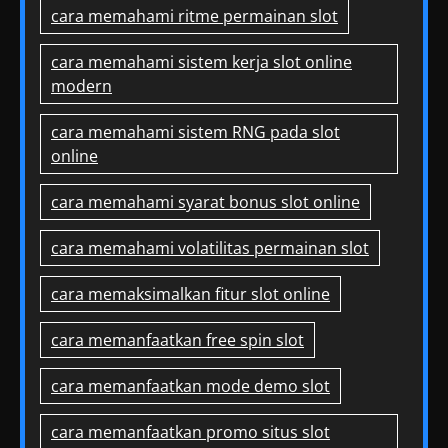
cara memahami ritme permainan slot
cara memahami sistem kerja slot online
modern
cara memahami sistem RNG pada slot
online
cara memahami syarat bonus slot online
cara memahami volatilitas permainan slot
cara memaksimalkan fitur slot online
cara memanfaatkan free spin slot
cara memanfaatkan mode demo slot
cara memanfaatkan promo situs slot