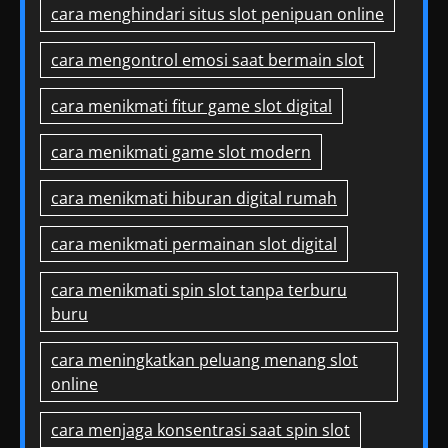
cara menghindari situs slot penipuan online
cara mengontrol emosi saat bermain slot
cara menikmati fitur game slot digital
cara menikmati game slot modern
cara menikmati hiburan digital rumah
cara menikmati permainan slot digital
cara menikmati spin slot tanpa terburu
buru
cara meningkatkan peluang menang slot
online
cara menjaga konsentrasi saat spin slot