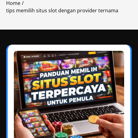
Home
tips memilih situs slot dengan provider ternama