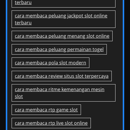
terbaru
cara membaca peluang jackpot slot online
terbaru
cara membaca peluang menang slot online
cara membaca peluang permainan togel
cara membaca pola slot modern
cara membaca review situs slot terpercaya
cara membaca ritme kemenangan mesin
slot
cara membaca rtp game slot
cara membaca rtp live slot online