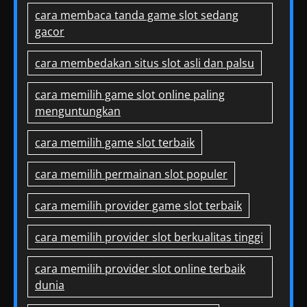
cara membaca tanda game slot sedang
gacor
cara membedakan situs slot asli dan palsu
cara memilih game slot online paling
menguntungkan
cara memilih game slot terbaik
cara memilih permainan slot populer
cara memilih provider game slot terbaik
cara memilih provider slot berkualitas tinggi
cara memilih provider slot online terbaik
dunia