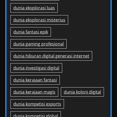
dunia eksplorasi luas
dunia eksplorasi misterius
dunia fantasi epik
dunia gaming profesional
dunia hiburan digital generasi internet
dunia investigasi digital
dunia kerajaan fantasi
dunia kerajaan magis
dunia koloni digital
dunia kompetisi esports
dunia kompetisi global