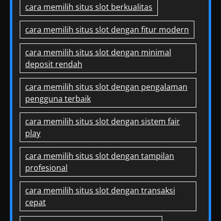
cara memilih situs slot berkualitas
cara memilih situs slot dengan fitur modern
cara memilih situs slot dengan minimal
deposit rendah
cara memilih situs slot dengan pengalaman
pengguna terbaik
cara memilih situs slot dengan sistem fair
play
cara memilih situs slot dengan tampilan
profesional
cara memilih situs slot dengan transaksi
cepat