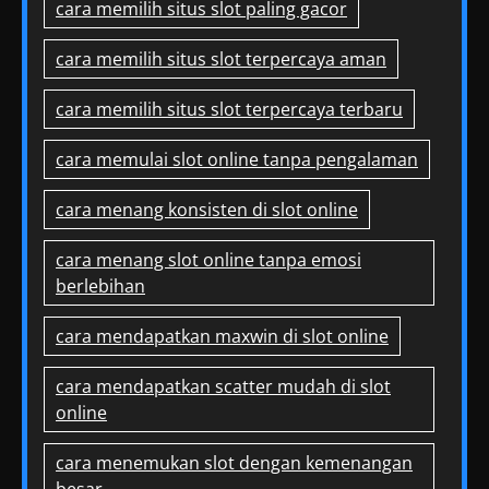
cara memilih situs slot paling gacor
cara memilih situs slot terpercaya aman
cara memilih situs slot terpercaya terbaru
cara memulai slot online tanpa pengalaman
cara menang konsisten di slot online
cara menang slot online tanpa emosi
berlebihan
cara mendapatkan maxwin di slot online
cara mendapatkan scatter mudah di slot
online
cara menemukan slot dengan kemenangan