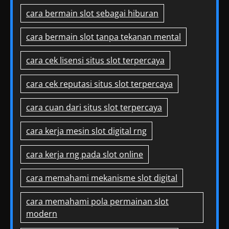
cara bermain slot sebagai hiburan
cara bermain slot tanpa tekanan mental
cara cek lisensi situs slot terpercaya
cara cek reputasi situs slot terpercaya
cara cuan dari situs slot terpercaya
cara kerja mesin slot digital rng
cara kerja rng pada slot online
cara memahami mekanisme slot digital
cara memahami pola permainan slot
modern