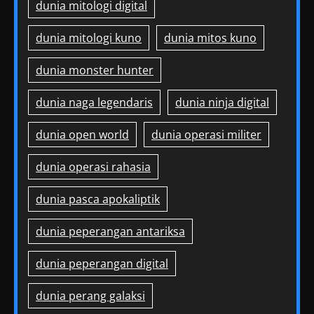
dunia mitologi digital
dunia mitologi kuno
dunia mitos kuno
dunia monster hunter
dunia naga legendaris
dunia ninja digital
dunia open world
dunia operasi militer
dunia operasi rahasia
dunia pasca apokaliptik
dunia peperangan antariksa
dunia peperangan digital
dunia perang galaksi