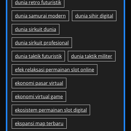
dunia retro futuristik
dunia samurai modern
dunia sihir digital
dunia sirkuit dunia
dunia sirkuit profesional
dunia taktik futuristik
dunia taktik militer
efek relaksasi permainan slot online
ekonomi pasar virtual
ekonomi virtual game
ekosistem permainan slot digital
ekspansi map terbaru