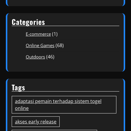
Categories
(1)
E-commerce
(68)
Online Games
(46)
Outdoors
Tags
adaptasi pemain terhadap sistem togel
online
akses early release