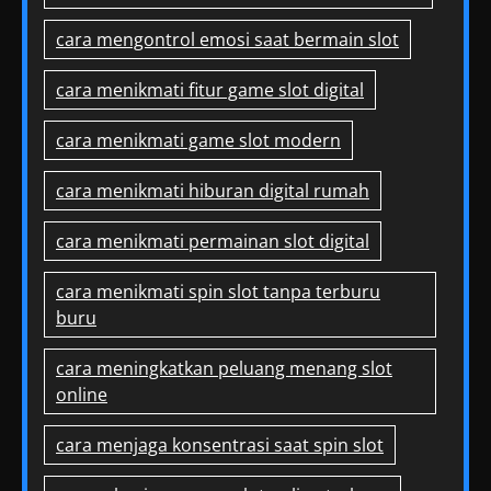
cara mengontrol emosi saat bermain slot
cara menikmati fitur game slot digital
cara menikmati game slot modern
cara menikmati hiburan digital rumah
cara menikmati permainan slot digital
cara menikmati spin slot tanpa terburu
buru
cara meningkatkan peluang menang slot
online
cara menjaga konsentrasi saat spin slot