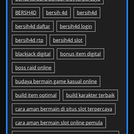
BERSH4D
bersih 4d
bersih4d
bersih4d daftar
bersih4d login
bersih4d rtp
bersih4d slot
blackjack digital
bonus item digital
boss raid online
budaya bermain game kasual online
build item optimal
build karakter terbaik
cara aman bermain di situs slot terpercaya
cara aman bermain slot online pemula