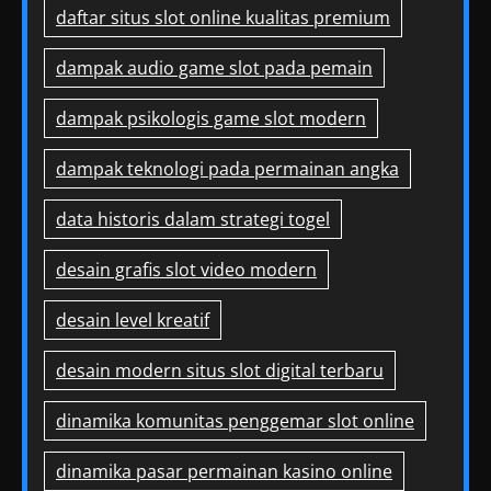
daftar situs slot online kualitas premium
dampak audio game slot pada pemain
dampak psikologis game slot modern
dampak teknologi pada permainan angka
data historis dalam strategi togel
desain grafis slot video modern
desain level kreatif
desain modern situs slot digital terbaru
dinamika komunitas penggemar slot online
dinamika pasar permainan kasino online