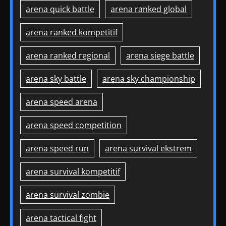
arena quick battle
arena ranked global
arena ranked kompetitif
arena ranked regional
arena siege battle
arena sky battle
arena sky championship
arena speed arena
arena speed competition
arena speed run
arena survival ekstrem
arena survival kompetitif
arena survival zombie
arena tactical fight