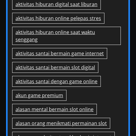
aktivitas hiburan digital saat liburan
aktivitas hiburan online pelepas stres
aktivitas hiburan online saat waktu
senggang
aktivitas santai bermain game internet
aktivitas santai bermain slot digital
aktivitas santai dengan game online
akun game premium
alasan mental bermain slot online
alasan orang menikmati permainan slot