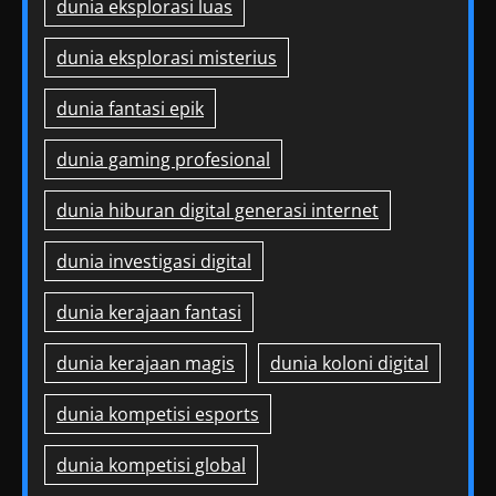
dunia eksplorasi luas
dunia eksplorasi misterius
dunia fantasi epik
dunia gaming profesional
dunia hiburan digital generasi internet
dunia investigasi digital
dunia kerajaan fantasi
dunia kerajaan magis
dunia koloni digital
dunia kompetisi esports
dunia kompetisi global