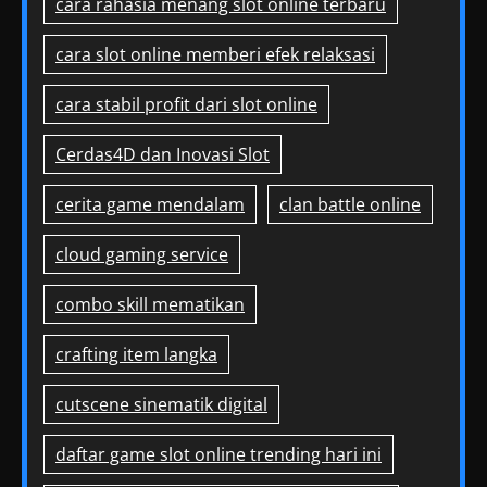
cara rahasia menang slot online terbaru
cara slot online memberi efek relaksasi
cara stabil profit dari slot online
Cerdas4D dan Inovasi Slot
cerita game mendalam
clan battle online
cloud gaming service
combo skill mematikan
crafting item langka
cutscene sinematik digital
daftar game slot online trending hari ini