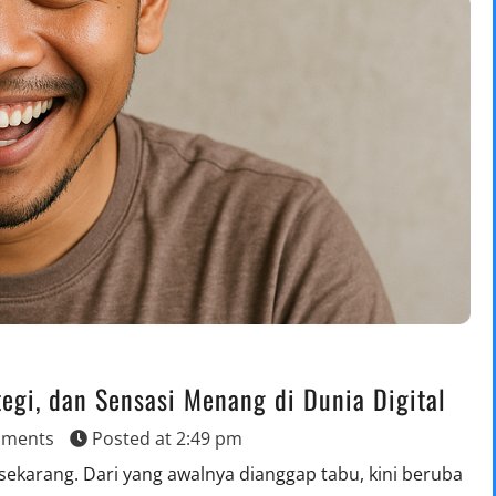
tegi, dan Sensasi Menang di Dunia Digital
mments
Posted at
2:49 pm
ti sekarang. Dari yang awalnya dianggap tabu, kini beruba