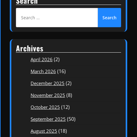
Search
Search
for:
Archives
(2)
April 2026
(16)
March 2026
(2)
December 2025
(8)
November 2025
(12)
October 2025
(50)
September 2025
(18)
August 2025