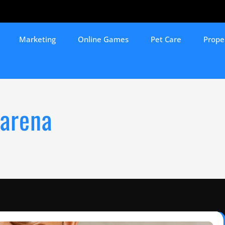
Marketing
Online Games
Pet Care
Prope
 arena