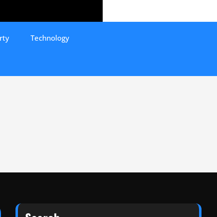
rty
Technology