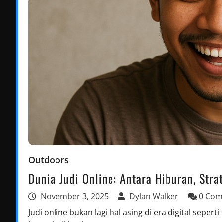
Outdoors
Dunia Judi Online: Antara Hiburan, Stra
November 3, 2025
Dylan Walker
0 Co
Judi online bukan lagi hal asing di era digital seper