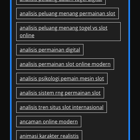
analisis peluang menang permainan slot
analisis peluang menang togel vs slot
online
analisis permainan digital
analisis permainan slot online modern
analisis psikologi pemain mesin slot
analisis sistem rng permainan slot
analisis tren situs slot internasional
ancaman online modern
animasi karakter realistis