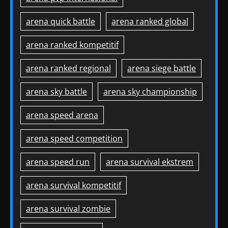
arena quick battle
arena ranked global
arena ranked kompetitif
arena ranked regional
arena siege battle
arena sky battle
arena sky championship
arena speed arena
arena speed competition
arena speed run
arena survival ekstrem
arena survival kompetitif
arena survival zombie