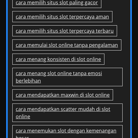
cara memilih situs slot paling gacor
cara memilih situs slot terpercaya aman
cara memilih situs slot terpercaya terbaru
cara memulai slot online tanpa pengalaman
cara menang konsisten di slot online
cara menang slot online tanpa emosi
berlebihan
cara mendapatkan maxwin di slot online
cara mendapatkan scatter mudah di slot
online
cara menemukan slot dengan kemenangan