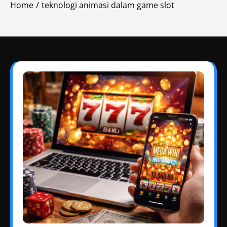
Home
teknologi animasi dalam game slot