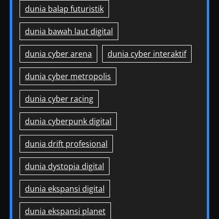
dunia balap futuristik
dunia bawah laut digital
dunia cyber arena
dunia cyber interaktif
dunia cyber metropolis
dunia cyber racing
dunia cyberpunk digital
dunia drift profesional
dunia dystopia digital
dunia ekspansi digital
dunia ekspansi planet