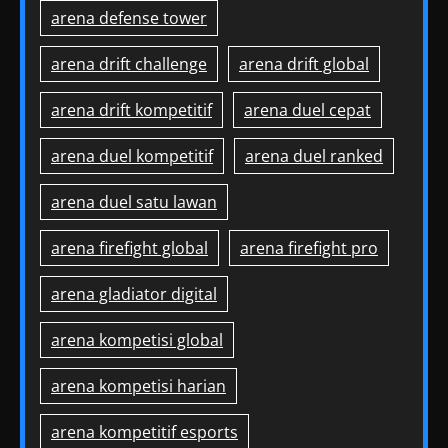
arena defense tower
arena drift challenge
arena drift global
arena drift kompetitif
arena duel cepat
arena duel kompetitif
arena duel ranked
arena duel satu lawan
arena firefight global
arena firefight pro
arena gladiator digital
arena kompetisi global
arena kompetisi harian
arena kompetitif esports