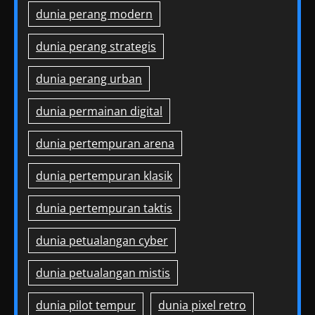
dunia perang modern
dunia perang strategis
dunia perang urban
dunia permainan digital
dunia pertempuran arena
dunia pertempuran klasik
dunia pertempuran taktis
dunia petualangan cyber
dunia petualangan mistis
dunia pilot tempur
dunia pixel retro