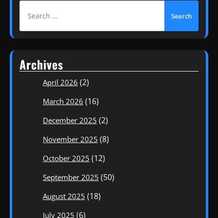
Search
for:
Archives
(2)
April 2026
(16)
March 2026
(2)
December 2025
(8)
November 2025
(12)
October 2025
(50)
September 2025
(18)
August 2025
(6)
July 2025