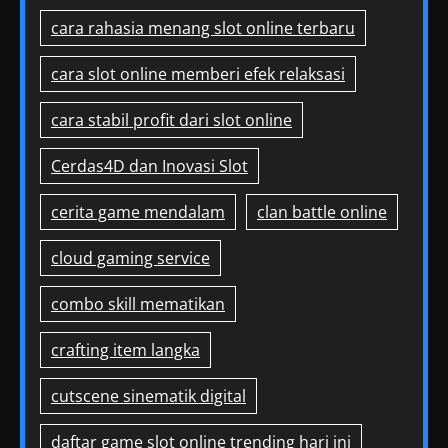
cara rahasia menang slot online terbaru
cara slot online memberi efek relaksasi
cara stabil profit dari slot online
Cerdas4D dan Inovasi Slot
cerita game mendalam
clan battle online
cloud gaming service
combo skill mematikan
crafting item langka
cutscene sinematik digital
daftar game slot online trending hari ini