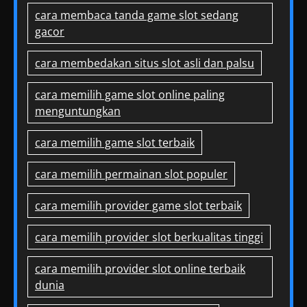
cara membaca tanda game slot sedang
gacor
cara membedakan situs slot asli dan palsu
cara memilih game slot online paling
menguntungkan
cara memilih game slot terbaik
cara memilih permainan slot populer
cara memilih provider game slot terbaik
cara memilih provider slot berkualitas tinggi
cara memilih provider slot online terbaik
dunia