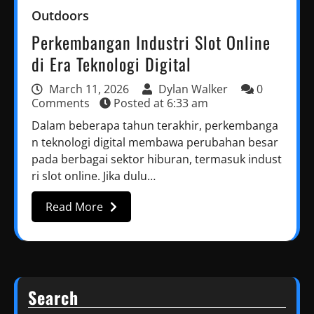
Outdoors
Perkembangan Industri Slot Online
di Era Teknologi Digital
March 11, 2026
Dylan Walker
0
Comments
Posted at
6:33 am
Dalam beberapa tahun terakhir, perkembanga
n teknologi digital membawa perubahan besar
pada berbagai sektor hiburan, termasuk indust
ri slot online. Jika dulu…
Read More
Search