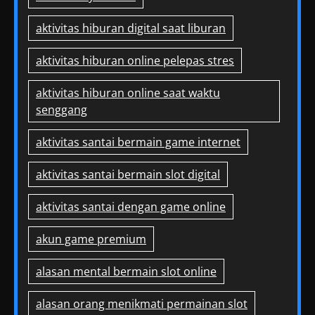
aktivitas hiburan digital saat liburan
aktivitas hiburan online pelepas stres
aktivitas hiburan online saat waktu
senggang
aktivitas santai bermain game internet
aktivitas santai bermain slot digital
aktivitas santai dengan game online
akun game premium
alasan mental bermain slot online
alasan orang menikmati permainan slot