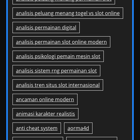
analisis peluang menang togel vs slot online
analisis permainan digital
analisis permainan slot online modern
analisis psikologi pemain mesin slot
analisis sistem rng permainan slot
analisis tren situs slot internasional
ancaman online modern
animasi karakter realistis
anti cheat system
aorma4d