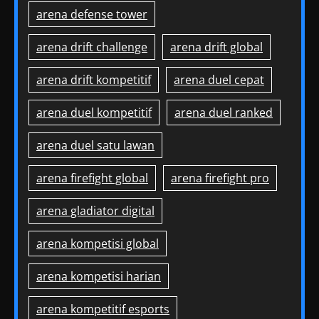
arena defense tower
arena drift challenge
arena drift global
arena drift kompetitif
arena duel cepat
arena duel kompetitif
arena duel ranked
arena duel satu lawan
arena firefight global
arena firefight pro
arena gladiator digital
arena kompetisi global
arena kompetisi harian
arena kompetitif esports