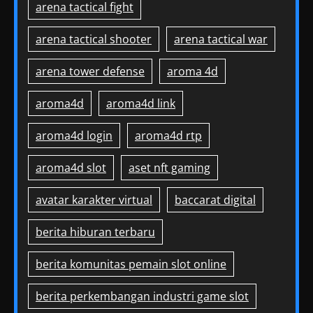
arena tactical fight
arena tactical shooter
arena tactical war
arena tower defense
aroma 4d
aroma4d
aroma4d link
aroma4d login
aroma4d rtp
aroma4d slot
aset nft gaming
avatar karakter virtual
baccarat digital
berita hiburan terbaru
berita komunitas pemain slot online
berita perkembangan industri game slot