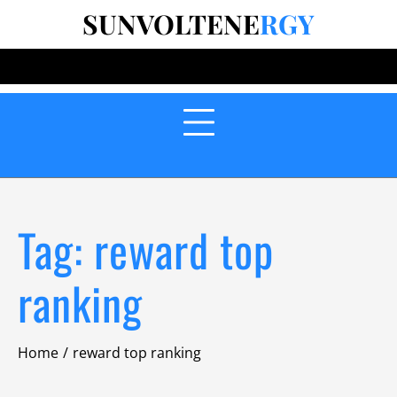
Skip
SUNVOLTENE
RGY
to
content
Tag:
reward top
ranking
Home
reward top ranking