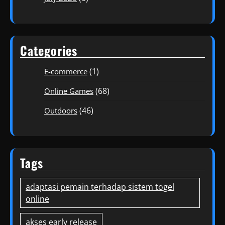
Categories
(1)
E-commerce
(68)
Online Games
(46)
Outdoors
Tags
adaptasi pemain terhadap sistem togel
online
akses early release