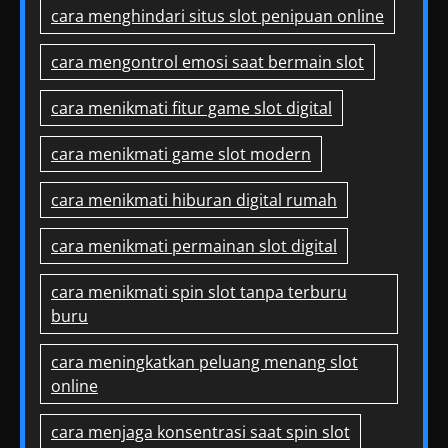
cara menghindari situs slot penipuan online
cara mengontrol emosi saat bermain slot
cara menikmati fitur game slot digital
cara menikmati game slot modern
cara menikmati hiburan digital rumah
cara menikmati permainan slot digital
cara menikmati spin slot tanpa terburu
buru
cara meningkatkan peluang menang slot
online
cara menjaga konsentrasi saat spin slot