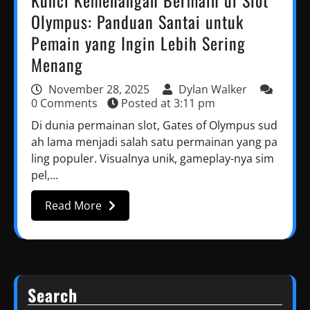
Kunci Kemenangan Bermain di Slot
Olympus: Panduan Santai untuk
Pemain yang Ingin Lebih Sering
Menang
November 28, 2025
Dylan Walker
0 Comments
Posted at
3:11 pm
Di dunia permainan slot, Gates of Olympus sud
ah lama menjadi salah satu permainan yang pa
ling populer. Visualnya unik, gameplay-nya sim
pel,…
Read More
Search