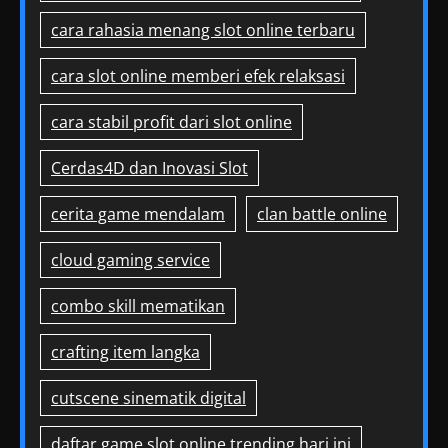
cara rahasia menang slot online terbaru
cara slot online memberi efek relaksasi
cara stabil profit dari slot online
Cerdas4D dan Inovasi Slot
cerita game mendalam
clan battle online
cloud gaming service
combo skill mematikan
crafting item langka
cutscene sinematik digital
daftar game slot online trending hari ini