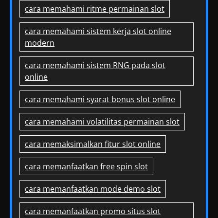
cara memahami ritme permainan slot
cara memahami sistem kerja slot online
modern
cara memahami sistem RNG pada slot
online
cara memahami syarat bonus slot online
cara memahami volatilitas permainan slot
cara memaksimalkan fitur slot online
cara memanfaatkan free spin slot
cara memanfaatkan mode demo slot
cara memanfaatkan promo situs slot