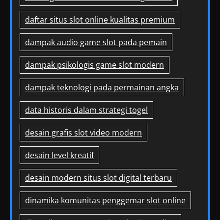
daftar situs slot online kualitas premium
dampak audio game slot pada pemain
dampak psikologis game slot modern
dampak teknologi pada permainan angka
data historis dalam strategi togel
desain grafis slot video modern
desain level kreatif
desain modern situs slot digital terbaru
dinamika komunitas penggemar slot online