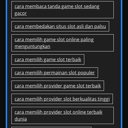
cara membaca tanda game slot sedang
gacor
cara membedakan situs slot asli dan palsu
cara memilih game slot online paling
menguntungkan
cara memilih game slot terbaik
cara memilih permainan slot populer
cara memilih provider game slot terbaik
cara memilih provider slot berkualitas tinggi
cara memilih provider slot online terbaik
dunia