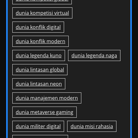
dunia kompetisi virtual
dunia konflik digital
dunia konflik modern
dunia legenda kuno
dunia legenda naga
dunia lintasan global
dunia lintasan neon
dunia manajemen modern
dunia metaverse gaming
dunia militer digital
dunia misi rahasia