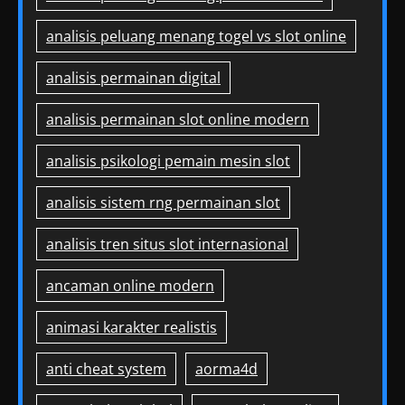
analisis peluang menang togel vs slot online
analisis permainan digital
analisis permainan slot online modern
analisis psikologi pemain mesin slot
analisis sistem rng permainan slot
analisis tren situs slot internasional
ancaman online modern
animasi karakter realistis
anti cheat system
aorma4d