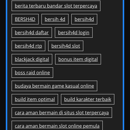
berita terbaru bandar slot terpercaya
BERSH4D
bersih 4d
bersih4d
bersih4d daftar
bersih4d login
bersih4d rtp
bersih4d slot
blackjack digital
bonus item digital
boss raid online
budaya bermain game kasual online
build item optimal
build karakter terbaik
cara aman bermain di situs slot terpercaya
cara aman bermain slot online pemula