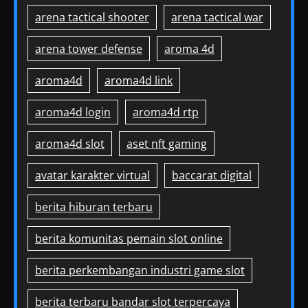
arena tactical shooter
arena tactical war
arena tower defense
aroma 4d
aroma4d
aroma4d link
aroma4d login
aroma4d rtp
aroma4d slot
aset nft gaming
avatar karakter virtual
baccarat digital
berita hiburan terbaru
berita komunitas pemain slot online
berita perkembangan industri game slot
berita terbaru bandar slot terpercaya