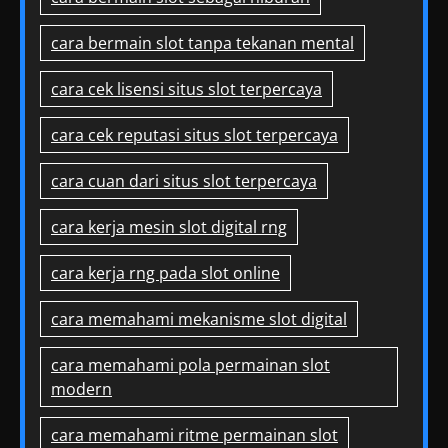
cara bermain slot tanpa tekanan mental
cara cek lisensi situs slot terpercaya
cara cek reputasi situs slot terpercaya
cara cuan dari situs slot terpercaya
cara kerja mesin slot digital rng
cara kerja rng pada slot online
cara memahami mekanisme slot digital
cara memahami pola permainan slot
modern
cara memahami ritme permainan slot