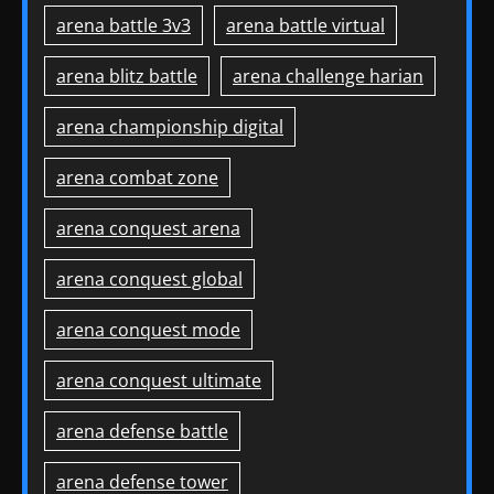
arena battle 3v3
arena battle virtual
arena blitz battle
arena challenge harian
arena championship digital
arena combat zone
arena conquest arena
arena conquest global
arena conquest mode
arena conquest ultimate
arena defense battle
arena defense tower