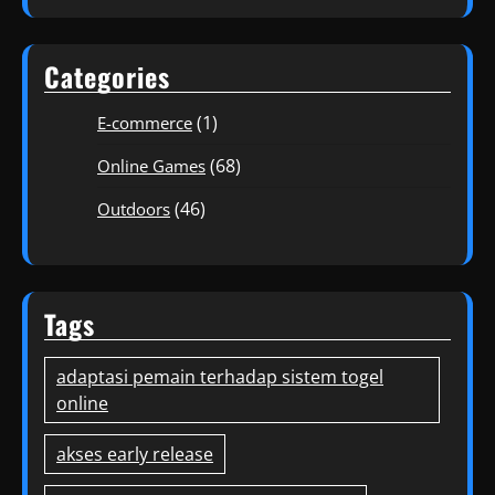
Categories
(1)
E-commerce
(68)
Online Games
(46)
Outdoors
Tags
adaptasi pemain terhadap sistem togel
online
akses early release