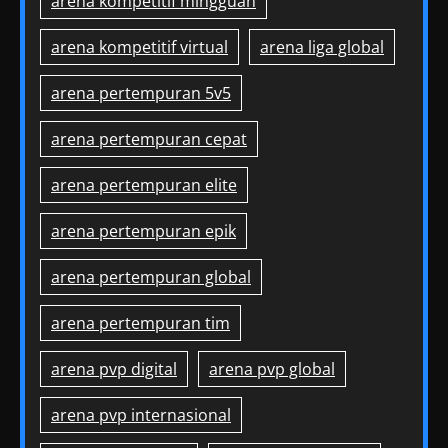
arena kompetitif mingguan
arena kompetitif virtual
arena liga global
arena pertempuran 5v5
arena pertempuran cepat
arena pertempuran elite
arena pertempuran epik
arena pertempuran global
arena pertempuran tim
arena pvp digital
arena pvp global
arena pvp internasional