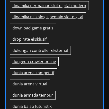
dinamika permainan slot digital modern
dinamika psikologis pemain slot digital
download game gratis
drop rate eksklusif
dukungan controller eksternal
dungeon crawler online
dunia arena kompetitif
dunia arena virtual
dunia armada tempur
dunia balap futuristik