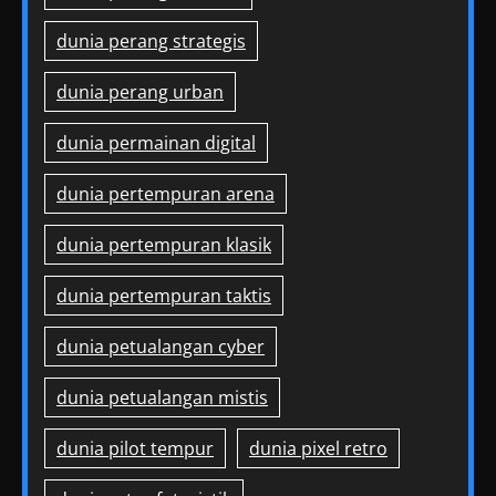
dunia perang strategis
dunia perang urban
dunia permainan digital
dunia pertempuran arena
dunia pertempuran klasik
dunia pertempuran taktis
dunia petualangan cyber
dunia petualangan mistis
dunia pilot tempur
dunia pixel retro