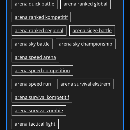
arena quick battle
arena ranked global
arena ranked kompetitif
arena ranked regional
arena siege battle
arena sky battle
arena sky championship
arena speed arena
arena speed competition
arena speed run
arena survival ekstrem
arena survival kompetitif
arena survival zombie
arena tactical fight