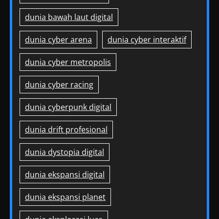
dunia bawah laut digital
dunia cyber arena
dunia cyber interaktif
dunia cyber metropolis
dunia cyber racing
dunia cyberpunk digital
dunia drift profesional
dunia dystopia digital
dunia ekspansi digital
dunia ekspansi planet