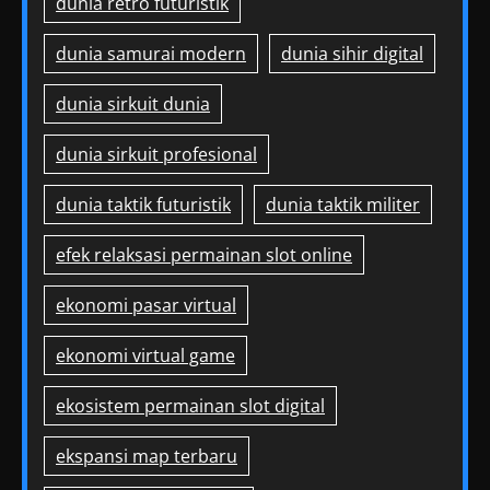
dunia retro futuristik
dunia samurai modern
dunia sihir digital
dunia sirkuit dunia
dunia sirkuit profesional
dunia taktik futuristik
dunia taktik militer
efek relaksasi permainan slot online
ekonomi pasar virtual
ekonomi virtual game
ekosistem permainan slot digital
ekspansi map terbaru