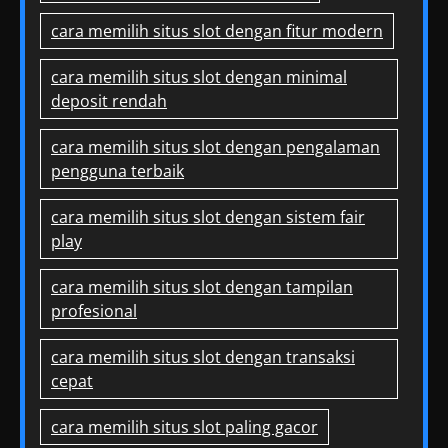
cara memilih situs slot dengan fitur modern
cara memilih situs slot dengan minimal
deposit rendah
cara memilih situs slot dengan pengalaman
pengguna terbaik
cara memilih situs slot dengan sistem fair
play
cara memilih situs slot dengan tampilan
profesional
cara memilih situs slot dengan transaksi
cepat
cara memilih situs slot paling gacor