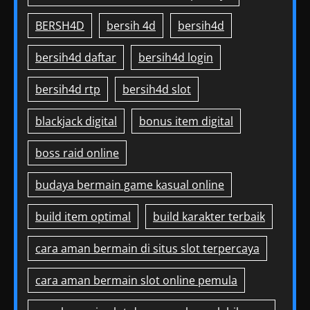
BERSH4D
bersih 4d
bersih4d
bersih4d daftar
bersih4d login
bersih4d rtp
bersih4d slot
blackjack digital
bonus item digital
boss raid online
budaya bermain game kasual online
build item optimal
build karakter terbaik
cara aman bermain di situs slot terpercaya
cara aman bermain slot online pemula