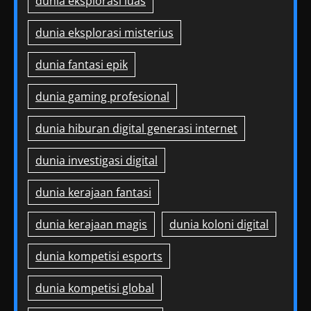
dunia eksplorasi luas
dunia eksplorasi misterius
dunia fantasi epik
dunia gaming profesional
dunia hiburan digital generasi internet
dunia investigasi digital
dunia kerajaan fantasi
dunia kerajaan magis
dunia koloni digital
dunia kompetisi esports
dunia kompetisi global