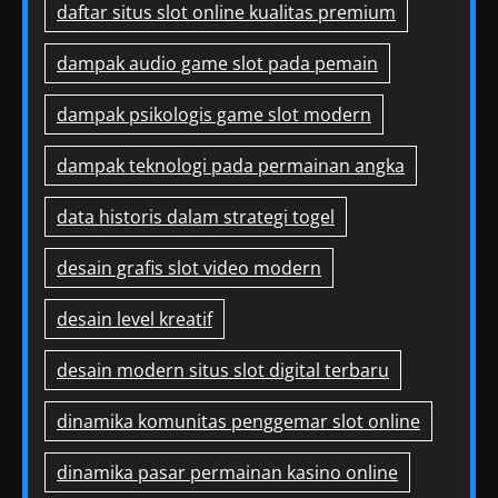
daftar situs slot online kualitas premium
dampak audio game slot pada pemain
dampak psikologis game slot modern
dampak teknologi pada permainan angka
data historis dalam strategi togel
desain grafis slot video modern
desain level kreatif
desain modern situs slot digital terbaru
dinamika komunitas penggemar slot online
dinamika pasar permainan kasino online