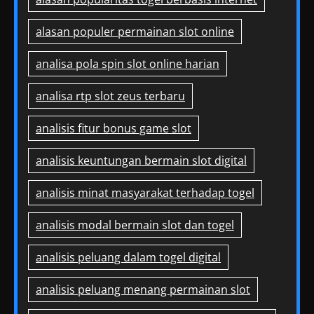
alasan populer permainan slot online
analisa pola spin slot online harian
analisa rtp slot zeus terbaru
analisis fitur bonus game slot
analisis keuntungan bermain slot digital
analisis minat masyarakat terhadap togel
analisis modal bermain slot dan togel
analisis peluang dalam togel digital
analisis peluang menang permainan slot