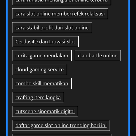
cara slot online memberi efek relaksasi
cara stabil profit dari slot online
Cerdas4D dan Inovasi Slot
cerita game mendalam
clan battle online
cloud gaming service
combo skill mematikan
crafting item langka
cutscene sinematik digital
daftar game slot online trending hari ini