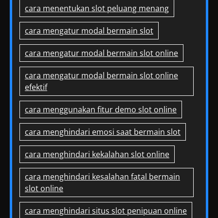
cara menentukan slot peluang menang
cara mengatur modal bermain slot
cara mengatur modal bermain slot online
cara mengatur modal bermain slot online
efektif
cara menggunakan fitur demo slot online
cara menghindari emosi saat bermain slot
cara menghindari kekalahan slot online
cara menghindari kesalahan fatal bermain
slot online
cara menghindari situs slot penipuan online