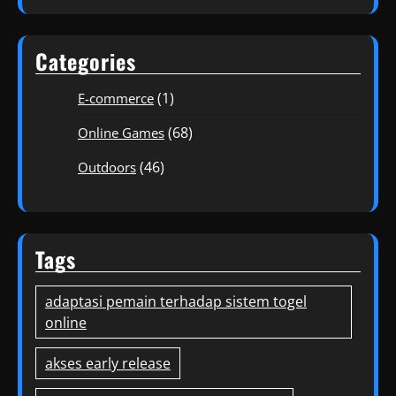
Categories
(1)
E-commerce
(68)
Online Games
(46)
Outdoors
Tags
adaptasi pemain terhadap sistem togel
online
akses early release