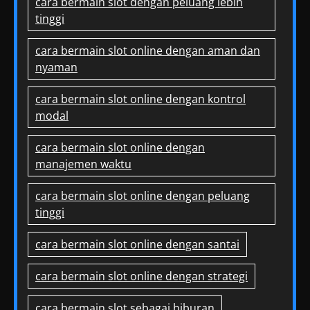
cara bermain slot dengan peluang lebih
tinggi
cara bermain slot online dengan aman dan
nyaman
cara bermain slot online dengan kontrol
modal
cara bermain slot online dengan
manajemen waktu
cara bermain slot online dengan peluang
tinggi
cara bermain slot online dengan santai
cara bermain slot online dengan strategi
cara bermain slot sebagai hiburan