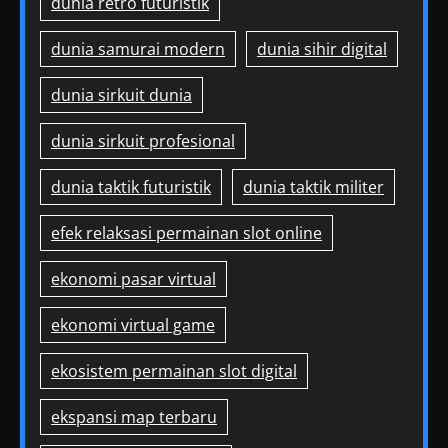
dunia retro futuristik
dunia samurai modern
dunia sihir digital
dunia sirkuit dunia
dunia sirkuit profesional
dunia taktik futuristik
dunia taktik militer
efek relaksasi permainan slot online
ekonomi pasar virtual
ekonomi virtual game
ekosistem permainan slot digital
ekspansi map terbaru