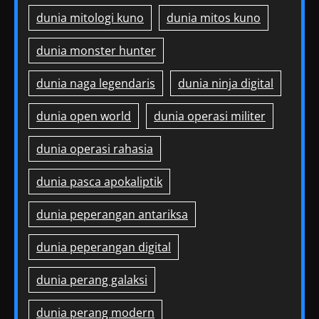
dunia mitologi kuno
dunia mitos kuno
dunia monster hunter
dunia naga legendaris
dunia ninja digital
dunia open world
dunia operasi militer
dunia operasi rahasia
dunia pasca apokaliptik
dunia peperangan antariksa
dunia peperangan digital
dunia perang galaksi
dunia perang modern