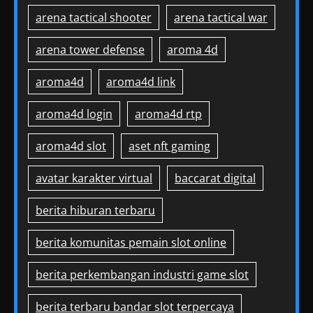
arena tactical shooter
arena tactical war
arena tower defense
aroma 4d
aroma4d
aroma4d link
aroma4d login
aroma4d rtp
aroma4d slot
aset nft gaming
avatar karakter virtual
baccarat digital
berita hiburan terbaru
berita komunitas pemain slot online
berita perkembangan industri game slot
berita terbaru bandar slot terpercaya