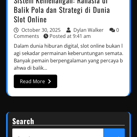
Sistem Kemenangan: Rahasia di
Balik Pola dan Strategi di Dunia
Slot Online
October 30, 2025
Dylan Walker
0
Comments
Posted at
9:41 am
Dalam dunia hiburan digital, slot online bukan l
agi sekadar permainan keberuntungan semata.
Banyak pemain berpengalaman yang percaya b
ahwa di balik…
Read More
Search
Search