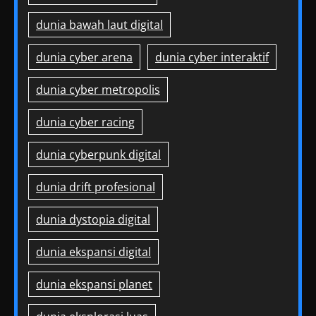
dunia bawah laut digital
dunia cyber arena
dunia cyber interaktif
dunia cyber metropolis
dunia cyber racing
dunia cyberpunk digital
dunia drift profesional
dunia dystopia digital
dunia ekspansi digital
dunia ekspansi planet