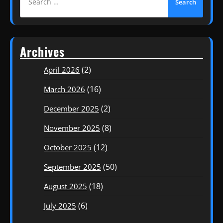
for:
Archives
(2)
April 2026
(16)
March 2026
(2)
December 2025
(8)
November 2025
(12)
October 2025
(50)
September 2025
(18)
August 2025
(6)
July 2025