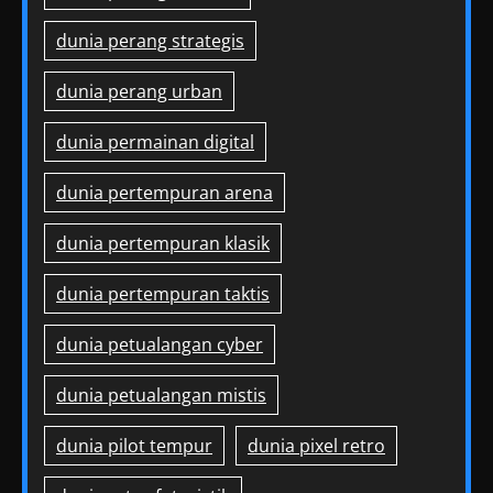
dunia perang strategis
dunia perang urban
dunia permainan digital
dunia pertempuran arena
dunia pertempuran klasik
dunia pertempuran taktis
dunia petualangan cyber
dunia petualangan mistis
dunia pilot tempur
dunia pixel retro