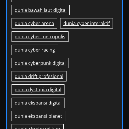
dunia bawah laut digital
dunia cyber arena
dunia cyber interaktif
dunia cyber metropolis
dunia cyber racing
dunia cyberpunk digital
dunia drift profesional
dunia dystopia digital
dunia ekspansi digital
dunia ekspansi planet