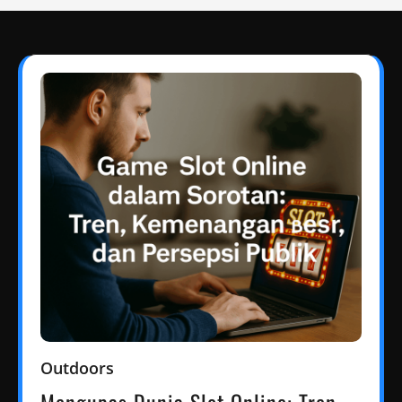
Outdoors