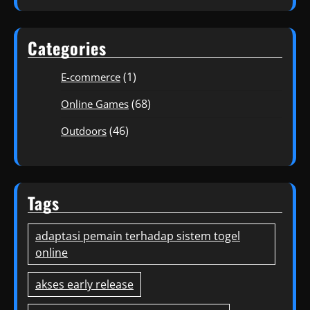
Categories
(1)
E-commerce
(68)
Online Games
(46)
Outdoors
Tags
adaptasi pemain terhadap sistem togel
online
akses early release