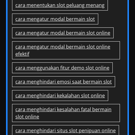
cara menentukan slot peluang menang
cara mengatur modal bermain slot
cara mengatur modal bermain slot online
cara mengatur modal bermain slot online
efektif
cara menggunakan fitur demo slot online
cara menghindari emosi saat bermain slot
cara menghindari kekalahan slot online
cara menghindari kesalahan fatal bermain
slot online
cara menghindari situs slot penipuan online