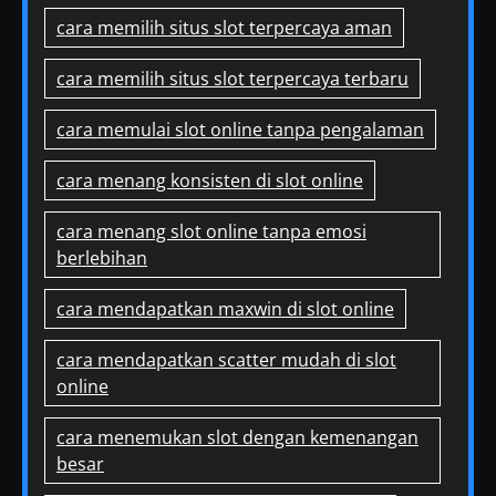
cara memilih situs slot terpercaya aman
cara memilih situs slot terpercaya terbaru
cara memulai slot online tanpa pengalaman
cara menang konsisten di slot online
cara menang slot online tanpa emosi
berlebihan
cara mendapatkan maxwin di slot online
cara mendapatkan scatter mudah di slot
online
cara menemukan slot dengan kemenangan
besar