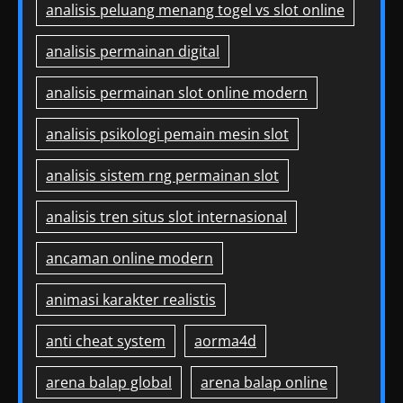
analisis peluang menang togel vs slot online
analisis permainan digital
analisis permainan slot online modern
analisis psikologi pemain mesin slot
analisis sistem rng permainan slot
analisis tren situs slot internasional
ancaman online modern
animasi karakter realistis
anti cheat system
aorma4d
arena balap global
arena balap online