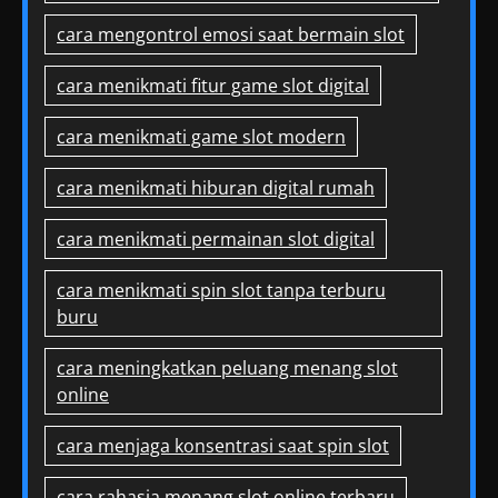
cara mengontrol emosi saat bermain slot
cara menikmati fitur game slot digital
cara menikmati game slot modern
cara menikmati hiburan digital rumah
cara menikmati permainan slot digital
cara menikmati spin slot tanpa terburu
buru
cara meningkatkan peluang menang slot
online
cara menjaga konsentrasi saat spin slot
cara rahasia menang slot online terbaru