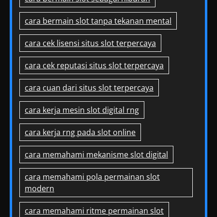
cara bermain slot tanpa tekanan mental
cara cek lisensi situs slot terpercaya
cara cek reputasi situs slot terpercaya
cara cuan dari situs slot terpercaya
cara kerja mesin slot digital rng
cara kerja rng pada slot online
cara memahami mekanisme slot digital
cara memahami pola permainan slot
modern
cara memahami ritme permainan slot