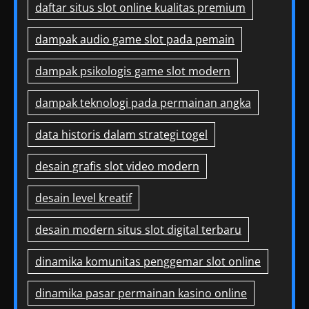
daftar situs slot online kualitas premium
dampak audio game slot pada pemain
dampak psikologis game slot modern
dampak teknologi pada permainan angka
data historis dalam strategi togel
desain grafis slot video modern
desain level kreatif
desain modern situs slot digital terbaru
dinamika komunitas penggemar slot online
dinamika pasar permainan kasino online