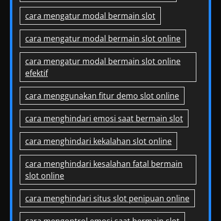
cara mengatur modal bermain slot
cara mengatur modal bermain slot online
cara mengatur modal bermain slot online
efektif
cara menggunakan fitur demo slot online
cara menghindari emosi saat bermain slot
cara menghindari kekalahan slot online
cara menghindari kesalahan fatal bermain
slot online
cara menghindari situs slot penipuan online