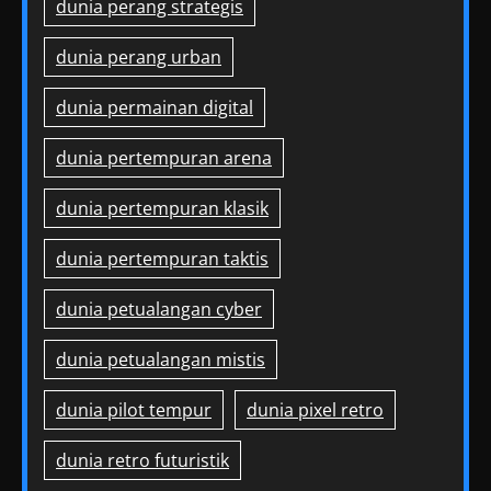
dunia perang strategis
dunia perang urban
dunia permainan digital
dunia pertempuran arena
dunia pertempuran klasik
dunia pertempuran taktis
dunia petualangan cyber
dunia petualangan mistis
dunia pilot tempur
dunia pixel retro
dunia retro futuristik