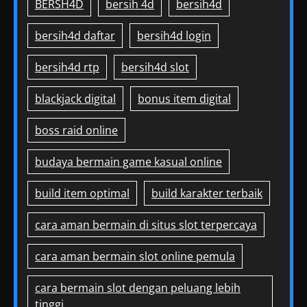
BERSH4D
bersih 4d
bersih4d
bersih4d daftar
bersih4d login
bersih4d rtp
bersih4d slot
blackjack digital
bonus item digital
boss raid online
budaya bermain game kasual online
build item optimal
build karakter terbaik
cara aman bermain di situs slot terpercaya
cara aman bermain slot online pemula
cara bermain slot dengan peluang lebih
tinggi