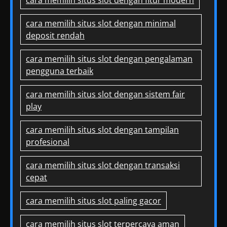
cara memilih situs slot dengan fitur modern
cara memilih situs slot dengan minimal
deposit rendah
cara memilih situs slot dengan pengalaman
pengguna terbaik
cara memilih situs slot dengan sistem fair
play
cara memilih situs slot dengan tampilan
profesional
cara memilih situs slot dengan transaksi
cepat
cara memilih situs slot paling gacor
cara memilih situs slot terpercaya aman