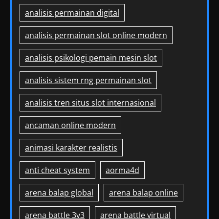
analisis permainan digital
analisis permainan slot online modern
analisis psikologi pemain mesin slot
analisis sistem rng permainan slot
analisis tren situs slot internasional
ancaman online modern
animasi karakter realistis
anti cheat system
aorma4d
arena balap global
arena balap online
arena battle 3v3
arena battle virtual