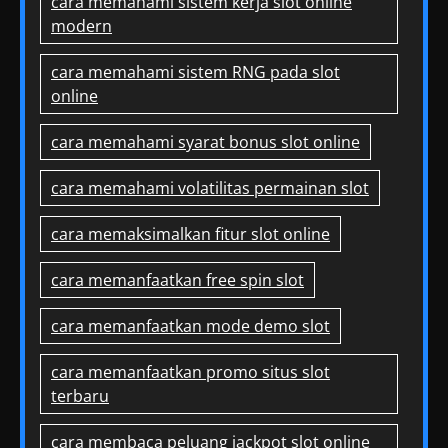
cara memahami sistem kerja slot online
modern
cara memahami sistem RNG pada slot
online
cara memahami syarat bonus slot online
cara memahami volatilitas permainan slot
cara memaksimalkan fitur slot online
cara memanfaatkan free spin slot
cara memanfaatkan mode demo slot
cara memanfaatkan promo situs slot
terbaru
cara membaca peluang jackpot slot online