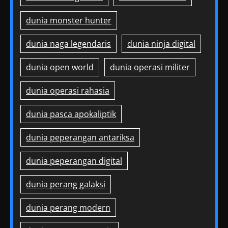
dunia monster hunter
dunia naga legendaris
dunia ninja digital
dunia open world
dunia operasi militer
dunia operasi rahasia
dunia pasca apokaliptik
dunia peperangan antariksa
dunia peperangan digital
dunia perang galaksi
dunia perang modern