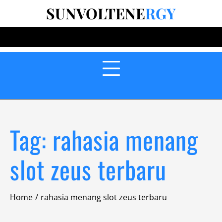
Skip
SUNVOLTENE
RGY
to
content
Tag:
rahasia menang
slot zeus terbaru
Home
rahasia menang slot zeus terbaru