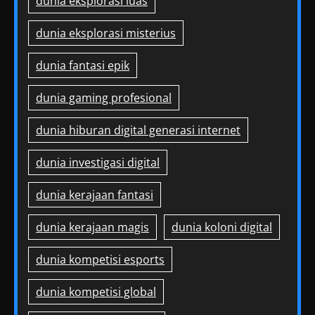
dunia eksplorasi luas
dunia eksplorasi misterius
dunia fantasi epik
dunia gaming profesional
dunia hiburan digital generasi internet
dunia investigasi digital
dunia kerajaan fantasi
dunia kerajaan magis
dunia koloni digital
dunia kompetisi esports
dunia kompetisi global