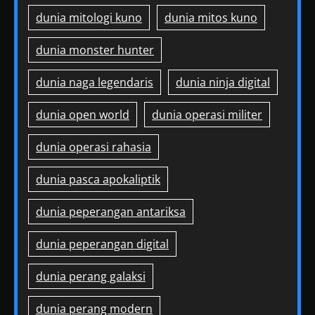
dunia mitologi kuno
dunia mitos kuno
dunia monster hunter
dunia naga legendaris
dunia ninja digital
dunia open world
dunia operasi militer
dunia operasi rahasia
dunia pasca apokaliptik
dunia peperangan antariksa
dunia peperangan digital
dunia perang galaksi
dunia perang modern