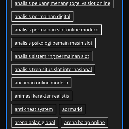
analisis peluang menang togel vs slot online
analisis permainan digital
analisis permainan slot online modern
analisis psikologi pemain mesin slot
analisis sistem rng permainan slot
analisis tren situs slot internasional
ancaman online modern
animasi karakter realistis
anti cheat system
aorma4d
arena balap global
arena balap online