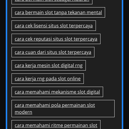
cara bermain slot tanpa tekanan mental
cara cek lisensi situs slot terpercaya
cara cek reputasi situs slot terpercaya
cara cuan dari situs slot terpercaya
cara kerja mesin slot digital rng
cara kerja rng pada slot online
cara memahami mekanisme slot digital
cara memahami pola permainan slot
modern
cara memahami ritme permainan slot