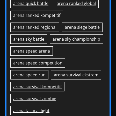
arena quick battle
arena ranked global
arena ranked kompetitif
arena ranked regional
arena siege battle
arena sky battle
arena sky championship
arena speed arena
arena speed competition
arena speed run
arena survival ekstrem
arena survival kompetitif
arena survival zombie
arena tactical fight