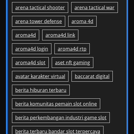
arena tactical shooter
arena tactical war
arena tower defense
aroma 4d
aroma4d
aroma4d link
aroma4d login
aroma4d rtp
aroma4d slot
aset nft gaming
avatar karakter virtual
baccarat digital
berita hiburan terbaru
berita komunitas pemain slot online
berita perkembangan industri game slot
berita terbaru bandar slot terpercaya