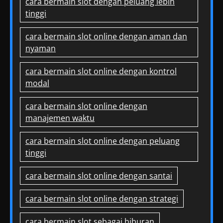
cara bermain slot dengan peluang lebih
tinggi
cara bermain slot online dengan aman dan
nyaman
cara bermain slot online dengan kontrol
modal
cara bermain slot online dengan
manajemen waktu
cara bermain slot online dengan peluang
tinggi
cara bermain slot online dengan santai
cara bermain slot online dengan strategi
cara bermain slot sebagai hiburan