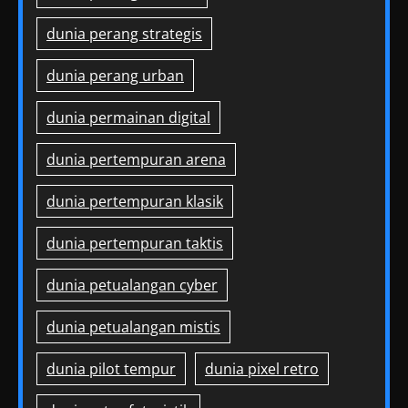
dunia perang strategis
dunia perang urban
dunia permainan digital
dunia pertempuran arena
dunia pertempuran klasik
dunia pertempuran taktis
dunia petualangan cyber
dunia petualangan mistis
dunia pilot tempur
dunia pixel retro