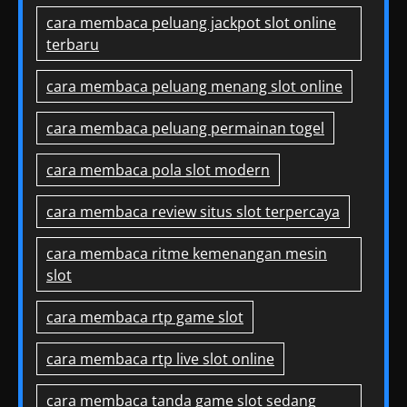
cara membaca peluang jackpot slot online
terbaru
cara membaca peluang menang slot online
cara membaca peluang permainan togel
cara membaca pola slot modern
cara membaca review situs slot terpercaya
cara membaca ritme kemenangan mesin
slot
cara membaca rtp game slot
cara membaca rtp live slot online
cara membaca tanda game slot sedang