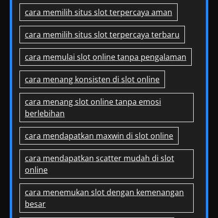
cara memilih situs slot terpercaya aman
cara memilih situs slot terpercaya terbaru
cara memulai slot online tanpa pengalaman
cara menang konsisten di slot online
cara menang slot online tanpa emosi
berlebihan
cara mendapatkan maxwin di slot online
cara mendapatkan scatter mudah di slot
online
cara menemukan slot dengan kemenangan
besar