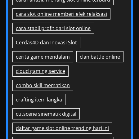
cara slot online memberi efek relaksasi
cara stabil profit dari slot online
Cerdas4D dan Inovasi Slot
cerita game mendalam
clan battle online
cloud gaming service
combo skill mematikan
crafting item langka
cutscene sinematik digital
daftar game slot online trending hari ini