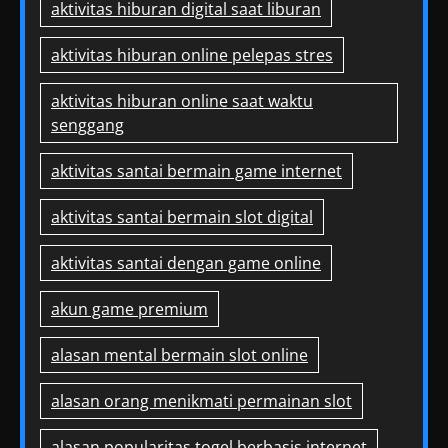
aktivitas hiburan digital saat liburan
aktivitas hiburan online pelepas stres
aktivitas hiburan online saat waktu
senggang
aktivitas santai bermain game internet
aktivitas santai bermain slot digital
aktivitas santai dengan game online
akun game premium
alasan mental bermain slot online
alasan orang menikmati permainan slot
alasan popularitas togel berbasis internet