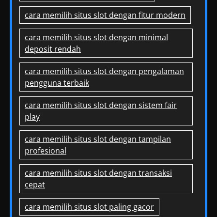
cara memilih situs slot dengan fitur modern
cara memilih situs slot dengan minimal
deposit rendah
cara memilih situs slot dengan pengalaman
pengguna terbaik
cara memilih situs slot dengan sistem fair
play
cara memilih situs slot dengan tampilan
profesional
cara memilih situs slot dengan transaksi
cepat
cara memilih situs slot paling gacor