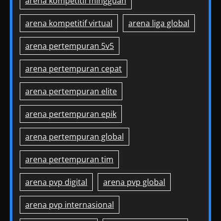
arena kompetitif mingguan
arena kompetitif virtual
arena liga global
arena pertempuran 5v5
arena pertempuran cepat
arena pertempuran elite
arena pertempuran epik
arena pertempuran global
arena pertempuran tim
arena pvp digital
arena pvp global
arena pvp internasional