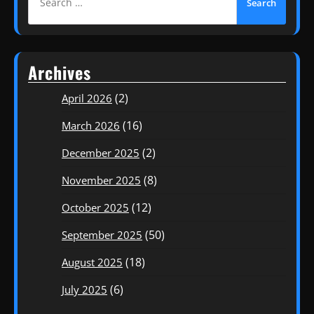
for:
Archives
(2)
April 2026
(16)
March 2026
(2)
December 2025
(8)
November 2025
(12)
October 2025
(50)
September 2025
(18)
August 2025
(6)
July 2025