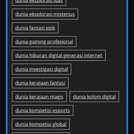
dunia eksplorasi luas
dunia eksplorasi misterius
dunia fantasi epik
dunia gaming profesional
dunia hiburan digital generasi internet
dunia investigasi digital
dunia kerajaan fantasi
dunia kerajaan magis
dunia koloni digital
dunia kompetisi esports
dunia kompetisi global