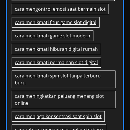
cara mengontrol emosi saat bermain slot
cara menikmati fitur game slot digital
cara menikmati game slot modern
cara menikmati hiburan digital rumah
cara menikmati permainan slot digital
cara menikmati spin slot tanpa terburu
buru
cara meningkatkan peluang menang slot
online
cara menjaga konsentrasi saat spin slot
cara rahasia menang slot online terbaru