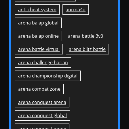
anti cheat system
aorma4d
arena balap global
arena balap online
arena battle 3v3
arena battle virtual
arena blitz battle
arena challenge harian
arena championship digital
arena combat zone
arena conquest arena
arena conquest global
arena conquest mode