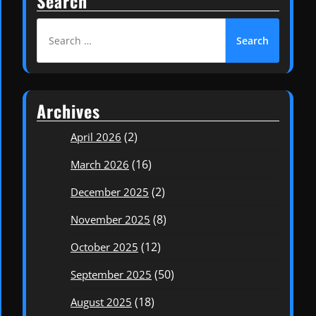
Search
Search
for:
Archives
(2)
April 2026
(16)
March 2026
(2)
December 2025
(8)
November 2025
(12)
October 2025
(50)
September 2025
(18)
August 2025