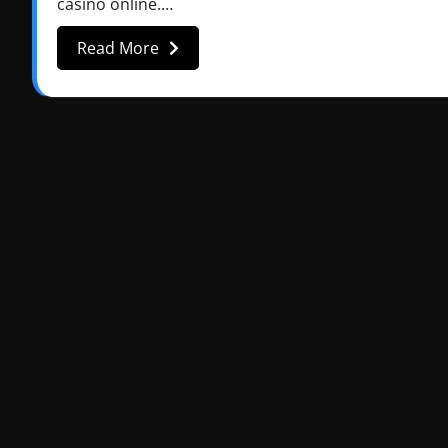
casino online.…
Read More