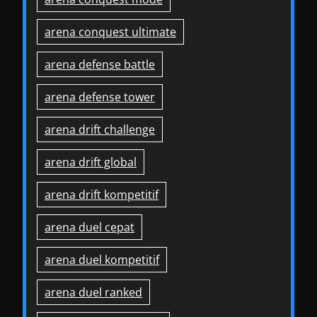
arena conquest ultimate
arena defense battle
arena defense tower
arena drift challenge
arena drift global
arena drift kompetitif
arena duel cepat
arena duel kompetitif
arena duel ranked