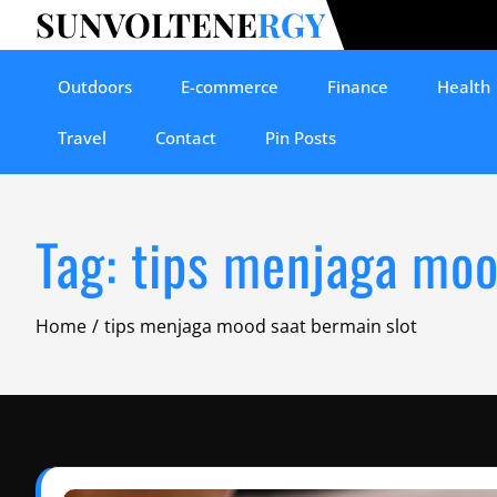
Skip
SUNVOLTENE
RGY
to
content
Outdoors
E-commerce
Finance
Health
Travel
Contact
Pin Posts
Tag:
tips menjaga moo
Home
tips menjaga mood saat bermain slot