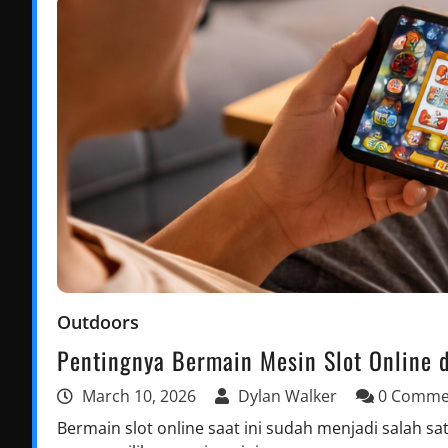
Outdoors
Pentingnya Bermain Mesin Slot Online 
March 10, 2026
Dylan Walker
0 Comme
Bermain slot online saat ini sudah menjadi salah sa