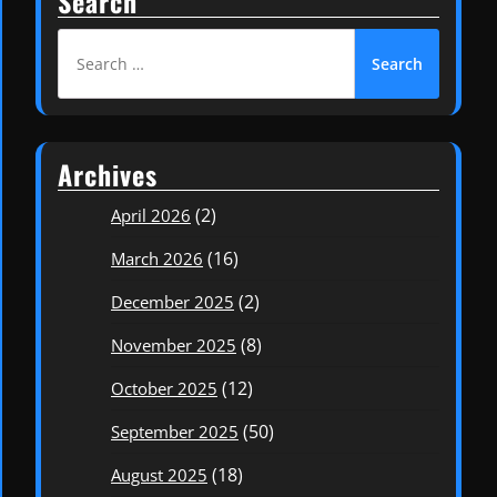
Search
Search
for:
Archives
(2)
April 2026
(16)
March 2026
(2)
December 2025
(8)
November 2025
(12)
October 2025
(50)
September 2025
(18)
August 2025