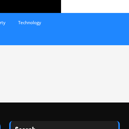
rty
Technology