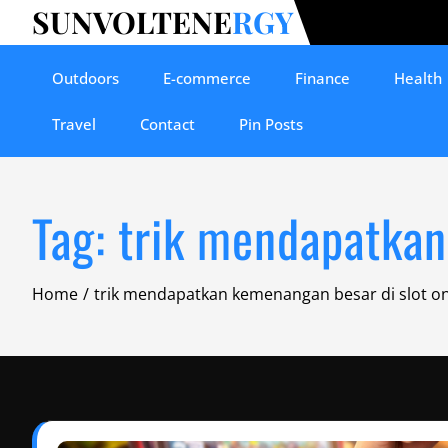
Skip
SUNVOLTENE
RGY
to
content
Outdoors
E-commerce
Finance
Health
Travel
Contact
Pin Posts
Tag:
trik mendapatkan
Home
trik mendapatkan kemenangan besar di slot on