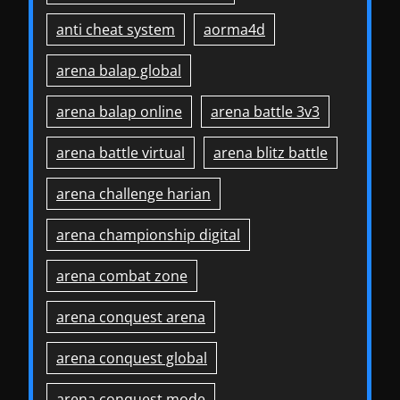
anti cheat system
aorma4d
arena balap global
arena balap online
arena battle 3v3
arena battle virtual
arena blitz battle
arena challenge harian
arena championship digital
arena combat zone
arena conquest arena
arena conquest global
arena conquest mode