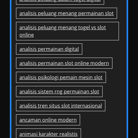
analisis peluang menang permainan slot
analisis peluang menang togel vs slot
online
analisis permainan digital
analisis permainan slot online modern
analisis psikologi pemain mesin slot
analisis sistem rng permainan slot
analisis tren situs slot internasional
ancaman online modern
animasi karakter realistis