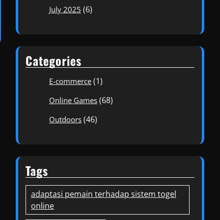
(6)
July 2025
Categories
(1)
E-commerce
(68)
Online Games
(46)
Outdoors
Tags
adaptasi pemain terhadap sistem togel
online