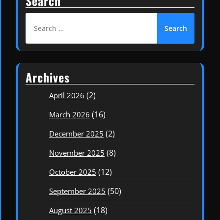
Search
Search
for:
Archives
(2)
April 2026
(16)
March 2026
(2)
December 2025
(8)
November 2025
(12)
October 2025
(50)
September 2025
(18)
August 2025