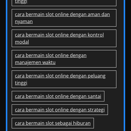
tinggi
cara bermain slot online dengan aman dan
nyaman
cara bermain slot online dengan kontrol
modal
cara bermain slot online dengan
manajemen waktu
cara bermain slot online dengan peluang
tinggi
cara bermain slot online dengan santai
cara bermain slot online dengan strategi
cara bermain slot sebagai hiburan