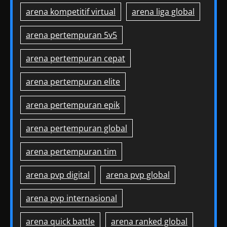
arena kompetitif virtual
arena liga global
arena pertempuran 5v5
arena pertempuran cepat
arena pertempuran elite
arena pertempuran epik
arena pertempuran global
arena pertempuran tim
arena pvp digital
arena pvp global
arena pvp internasional
arena quick battle
arena ranked global