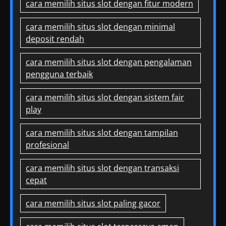
cara memilih situs slot dengan fitur modern
cara memilih situs slot dengan minimal
deposit rendah
cara memilih situs slot dengan pengalaman
pengguna terbaik
cara memilih situs slot dengan sistem fair
play
cara memilih situs slot dengan tampilan
profesional
cara memilih situs slot dengan transaksi
cepat
cara memilih situs slot paling gacor