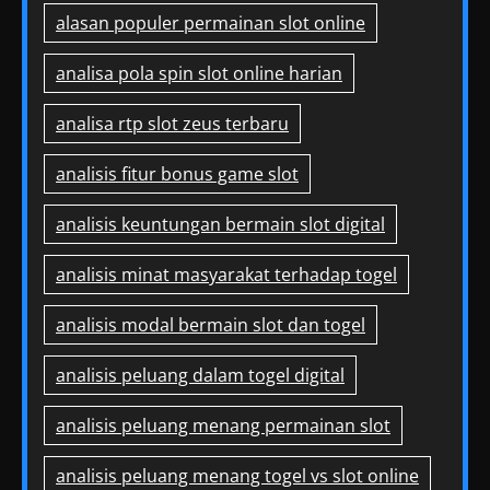
alasan populer permainan slot online
analisa pola spin slot online harian
analisa rtp slot zeus terbaru
analisis fitur bonus game slot
analisis keuntungan bermain slot digital
analisis minat masyarakat terhadap togel
analisis modal bermain slot dan togel
analisis peluang dalam togel digital
analisis peluang menang permainan slot
analisis peluang menang togel vs slot online