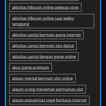
aktivitas hiburan online pelepas stres
aktivitas hiburan online saat waktu
senggang
aktivitas santai bermain game internet
aktivitas santai bermain slot digital
aktivitas santai dengan game online
akun game premium
alasan mental bermain slot online
alasan orang menikmati permainan slot
alasan popularitas togel berbasis internet