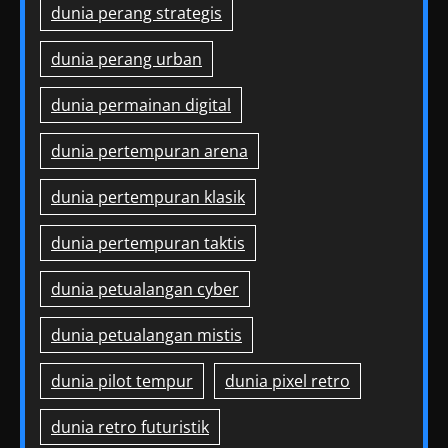
dunia perang strategis
dunia perang urban
dunia permainan digital
dunia pertempuran arena
dunia pertempuran klasik
dunia pertempuran taktis
dunia petualangan cyber
dunia petualangan mistis
dunia pilot tempur
dunia pixel retro
dunia retro futuristik