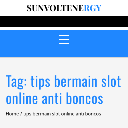
Skip
SUNVOLTENE
RGY
to
content
Tag:
tips bermain slot
online anti boncos
Home
tips bermain slot online anti boncos