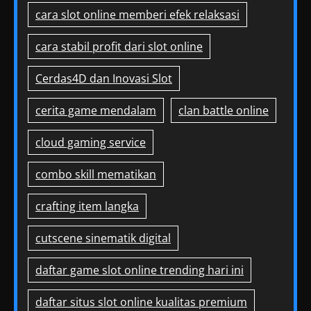
cara slot online memberi efek relaksasi
cara stabil profit dari slot online
Cerdas4D dan Inovasi Slot
cerita game mendalam
clan battle online
cloud gaming service
combo skill mematikan
crafting item langka
cutscene sinematik digital
daftar game slot online trending hari ini
daftar situs slot online kualitas premium