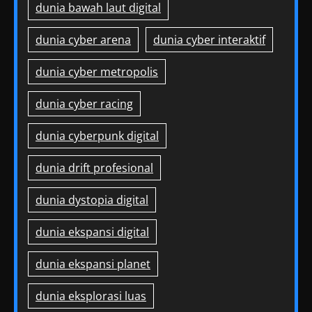
dunia bawah laut digital
dunia cyber arena
dunia cyber interaktif
dunia cyber metropolis
dunia cyber racing
dunia cyberpunk digital
dunia drift profesional
dunia dystopia digital
dunia ekspansi digital
dunia ekspansi planet
dunia eksplorasi luas