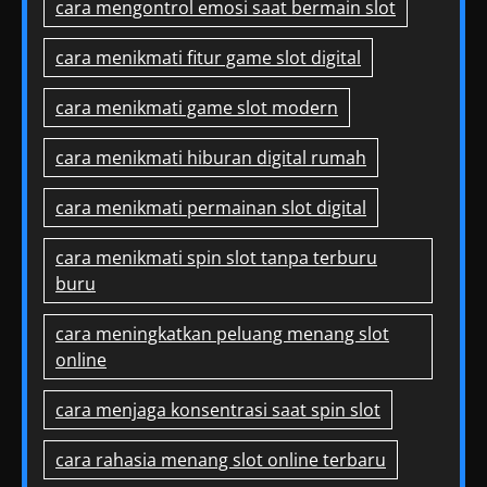
cara mengontrol emosi saat bermain slot
cara menikmati fitur game slot digital
cara menikmati game slot modern
cara menikmati hiburan digital rumah
cara menikmati permainan slot digital
cara menikmati spin slot tanpa terburu
buru
cara meningkatkan peluang menang slot
online
cara menjaga konsentrasi saat spin slot
cara rahasia menang slot online terbaru