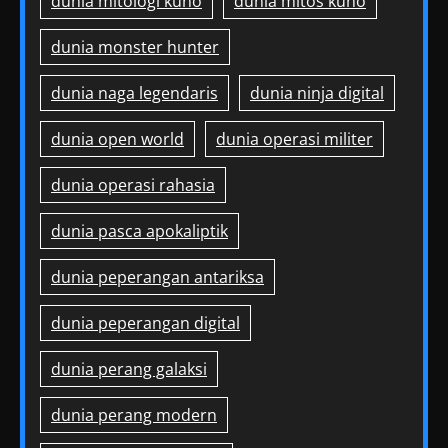
dunia mitologi kuno
dunia mitos kuno
dunia monster hunter
dunia naga legendaris
dunia ninja digital
dunia open world
dunia operasi militer
dunia operasi rahasia
dunia pasca apokaliptik
dunia peperangan antariksa
dunia peperangan digital
dunia perang galaksi
dunia perang modern