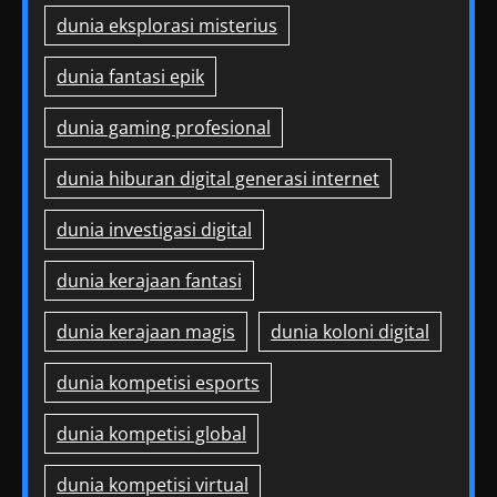
dunia eksplorasi misterius
dunia fantasi epik
dunia gaming profesional
dunia hiburan digital generasi internet
dunia investigasi digital
dunia kerajaan fantasi
dunia kerajaan magis
dunia koloni digital
dunia kompetisi esports
dunia kompetisi global
dunia kompetisi virtual