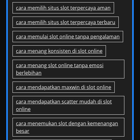
cara memilih situs slot terpercaya aman
cara memilih situs slot terpercaya terbaru
cara memulai slot online tanpa pengalaman
cara menang konsisten di slot online
cara menang slot online tanpa emosi
berlebihan
cara mendapatkan maxwin di slot online
cara mendapatkan scatter mudah di slot
online
cara menemukan slot dengan kemenangan
besar