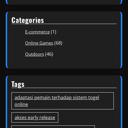
Categories
(1)
E-commerce
(68)
Online Games
(46)
Outdoors
Tags
adaptasi pemain terhadap sistem togel
online
akses early release