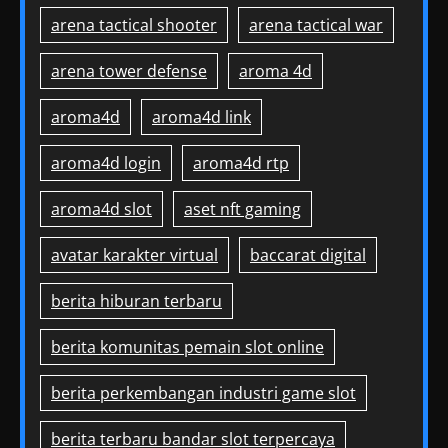
arena tactical shooter
arena tactical war
arena tower defense
aroma 4d
aroma4d
aroma4d link
aroma4d login
aroma4d rtp
aroma4d slot
aset nft gaming
avatar karakter virtual
baccarat digital
berita hiburan terbaru
berita komunitas pemain slot online
berita perkembangan industri game slot
berita terbaru bandar slot terpercaya