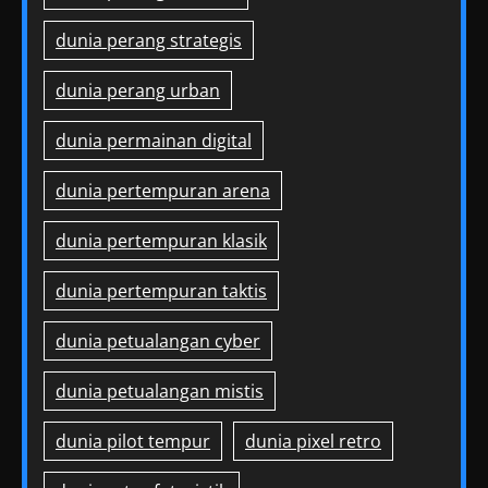
dunia perang strategis
dunia perang urban
dunia permainan digital
dunia pertempuran arena
dunia pertempuran klasik
dunia pertempuran taktis
dunia petualangan cyber
dunia petualangan mistis
dunia pilot tempur
dunia pixel retro