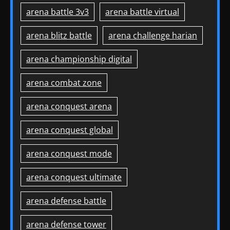
arena battle 3v3
arena battle virtual
arena blitz battle
arena challenge harian
arena championship digital
arena combat zone
arena conquest arena
arena conquest global
arena conquest mode
arena conquest ultimate
arena defense battle
arena defense tower