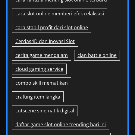
cara slot online memberi efek relaksasi
cara stabil profit dari slot online
Cerdas4D dan Inovasi Slot
cerita game mendalam
clan battle online
cloud gaming service
combo skill mematikan
crafting item langka
cutscene sinematik digital
daftar game slot online trending hari ini