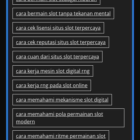
cara bermain slot tanpa tekanan mental
cara cek lisensi situs slot terpercaya
cara cek reputasi situs slot terpercaya
cara cuan dari situs slot terpercaya
cara kerja mesin slot digital rng
cara kerja rng pada slot online
cara memahami mekanisme slot digital
cara memahami pola permainan slot
modern
cara memahami ritme permainan slot