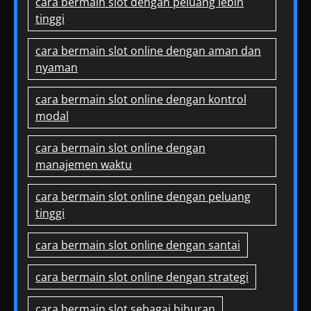
cara bermain slot dengan peluang lebih
tinggi
cara bermain slot online dengan aman dan
nyaman
cara bermain slot online dengan kontrol
modal
cara bermain slot online dengan
manajemen waktu
cara bermain slot online dengan peluang
tinggi
cara bermain slot online dengan santai
cara bermain slot online dengan strategi
cara bermain slot sebagai hiburan