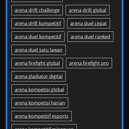
arena drift challenge
arena drift global
arena drift kompetitif
arena duel cepat
arena duel kompetitif
arena duel ranked
arena duel satu lawan
arena firefight global
arena firefight pro
arena gladiator digital
arena kompetisi global
arena kompetisi harian
arena kompetitif esports