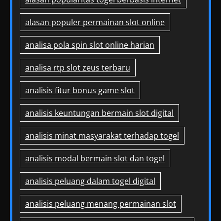
alasan populer permainan slot online
analisa pola spin slot online harian
analisa rtp slot zeus terbaru
analisis fitur bonus game slot
analisis keuntungan bermain slot digital
analisis minat masyarakat terhadap togel
analisis modal bermain slot dan togel
analisis peluang dalam togel digital
analisis peluang menang permainan slot