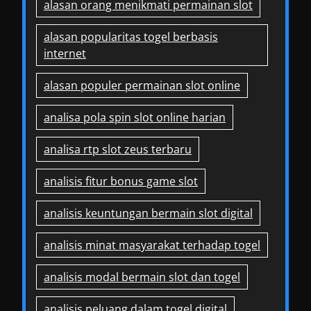
alasan orang menikmati permainan slot
alasan popularitas togel berbasis
internet
alasan populer permainan slot online
analisa pola spin slot online harian
analisa rtp slot zeus terbaru
analisis fitur bonus game slot
analisis keuntungan bermain slot digital
analisis minat masyarakat terhadap togel
analisis modal bermain slot dan togel
analisis peluang dalam togel digital