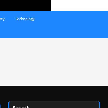
rty
Technology