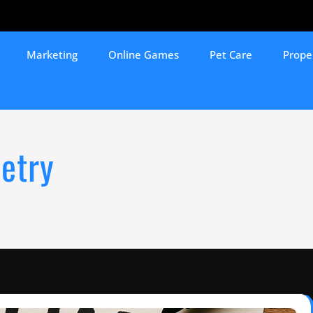
Marketing
Online Games
Pet Care
Prope
metry