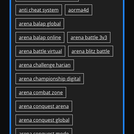
anti cheat system
aorma4d
arena balap global
arena balap online
arena battle 3v3
arena battle virtual
arena blitz battle
arena challenge harian
arena championship digital
arena combat zone
arena conquest arena
arena conquest global
arena conquest mode