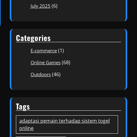
(6)
July 2025
Categories
(1)
E-commerce
(68)
Online Games
(46)
Outdoors
Tags
adaptasi pemain terhadap sistem togel
online