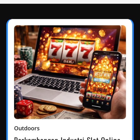
Outdoors