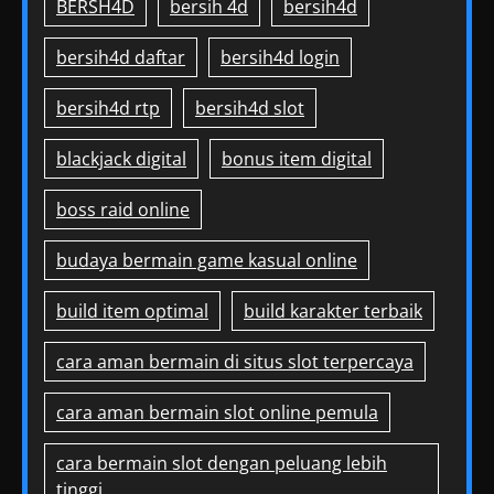
BERSH4D
bersih 4d
bersih4d
bersih4d daftar
bersih4d login
bersih4d rtp
bersih4d slot
blackjack digital
bonus item digital
boss raid online
budaya bermain game kasual online
build item optimal
build karakter terbaik
cara aman bermain di situs slot terpercaya
cara aman bermain slot online pemula
cara bermain slot dengan peluang lebih
tinggi