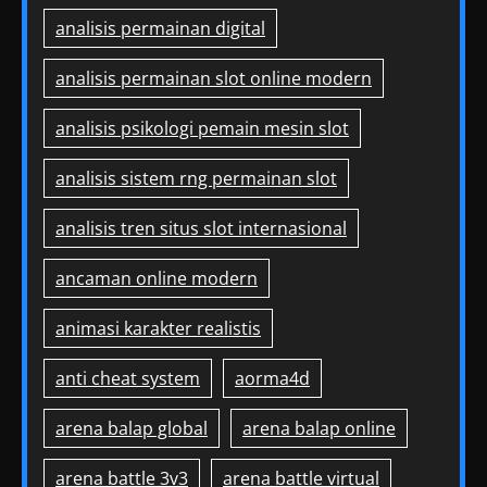
analisis permainan digital
analisis permainan slot online modern
analisis psikologi pemain mesin slot
analisis sistem rng permainan slot
analisis tren situs slot internasional
ancaman online modern
animasi karakter realistis
anti cheat system
aorma4d
arena balap global
arena balap online
arena battle 3v3
arena battle virtual