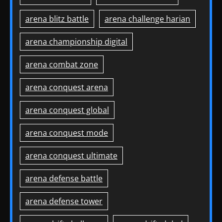
arena blitz battle
arena challenge harian
arena championship digital
arena combat zone
arena conquest arena
arena conquest global
arena conquest mode
arena conquest ultimate
arena defense battle
arena defense tower