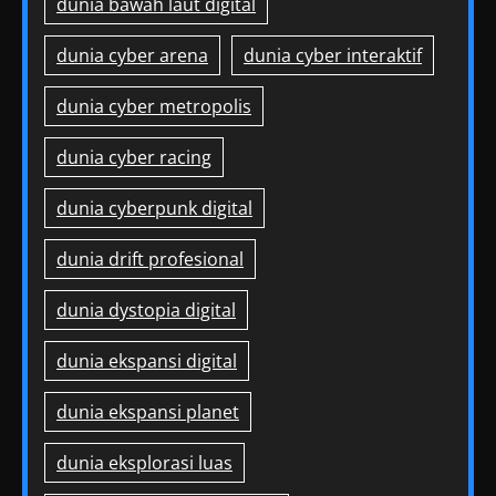
dunia bawah laut digital
dunia cyber arena
dunia cyber interaktif
dunia cyber metropolis
dunia cyber racing
dunia cyberpunk digital
dunia drift profesional
dunia dystopia digital
dunia ekspansi digital
dunia ekspansi planet
dunia eksplorasi luas