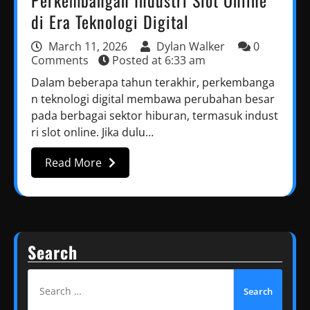
Perkembangan Industri Slot Online
di Era Teknologi Digital
March 11, 2026
Dylan Walker
0
Comments
Posted at
6:33 am
Dalam beberapa tahun terakhir, perkembanga
n teknologi digital membawa perubahan besar
pada berbagai sektor hiburan, termasuk indust
ri slot online. Jika dulu…
Read More
Search
Search
for: