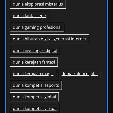
dunia eksplorasi misterius
dunia fantasi epik
dunia gaming profesional
dunia hiburan digital generasi internet
dunia investigasi digital
dunia kerajaan fantasi
dunia kerajaan magis
dunia koloni digital
dunia kompetisi esports
dunia kompetisi global
dunia kompetisi virtual