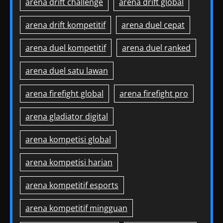
arena drift challenge
arena drift global
arena drift kompetitif
arena duel cepat
arena duel kompetitif
arena duel ranked
arena duel satu lawan
arena firefight global
arena firefight pro
arena gladiator digital
arena kompetisi global
arena kompetisi harian
arena kompetitif esports
arena kompetitif mingguan