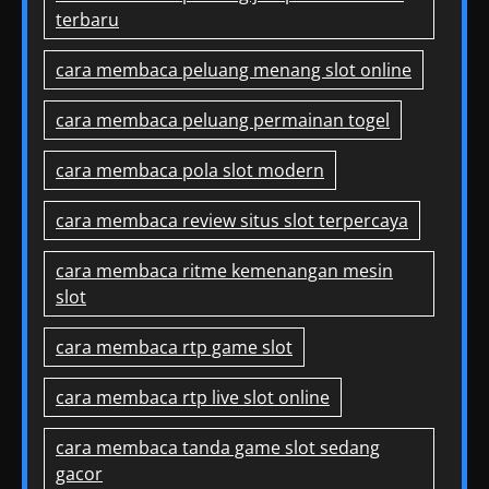
terbaru
cara membaca peluang menang slot online
cara membaca peluang permainan togel
cara membaca pola slot modern
cara membaca review situs slot terpercaya
cara membaca ritme kemenangan mesin
slot
cara membaca rtp game slot
cara membaca rtp live slot online
cara membaca tanda game slot sedang
gacor