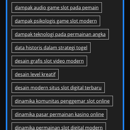
dampak audio game slot pada pemain
dampak psikologis game slot modern
dampak teknologi pada permainan angka
data historis dalam strategi togel
desain grafis slot video modern
desain level kreatif
desain modern situs slot digital terbaru
dinamika komunitas penggemar slot online
dinamika pasar permainan kasino online
dinamika permainan slot digital modern