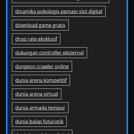
dinamika psikologis pemain slot digital
download game gratis
drop rate eksklusif
dukungan controller eksternal
dungeon crawler online
dunia arena kompetitif
dunia arena virtual
dunia armada tempur
dunia balap futuristik