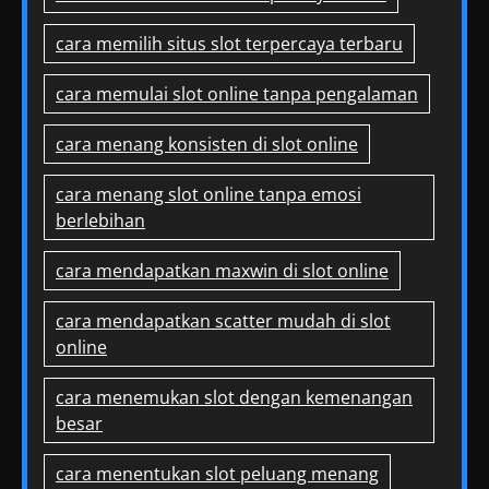
cara memilih situs slot terpercaya terbaru
cara memulai slot online tanpa pengalaman
cara menang konsisten di slot online
cara menang slot online tanpa emosi
berlebihan
cara mendapatkan maxwin di slot online
cara mendapatkan scatter mudah di slot
online
cara menemukan slot dengan kemenangan
besar
cara menentukan slot peluang menang