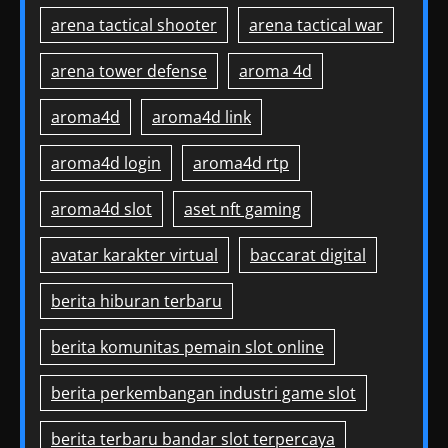
arena tactical shooter
arena tactical war
arena tower defense
aroma 4d
aroma4d
aroma4d link
aroma4d login
aroma4d rtp
aroma4d slot
aset nft gaming
avatar karakter virtual
baccarat digital
berita hiburan terbaru
berita komunitas pemain slot online
berita perkembangan industri game slot
berita terbaru bandar slot terpercaya