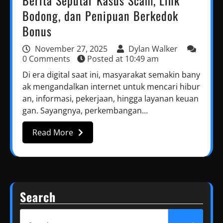
Berita Seputar Kasus Scam, Link
Bodong, dan Penipuan Berkedok
Bonus
November 27, 2025
Dylan Walker
0 Comments
Posted at
10:49 am
Di era digital saat ini, masyarakat semakin bany
ak mengandalkan internet untuk mencari hibur
an, informasi, pekerjaan, hingga layanan keuan
gan. Sayangnya, perkembangan…
Read More
Search
Search