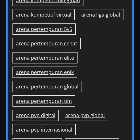
arena kompetitif mingguan
arena kompetitif virtual
arena liga global
arena pertempuran 5v5
arena pertempuran cepat
arena pertempuran elite
arena pertempuran epik
arena pertempuran global
arena pertempuran tim
arena pvp digital
arena pvp global
arena pvp internasional