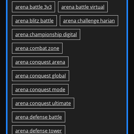
arena battle 3v3
arena battle virtual
arena blitz battle
arena challenge harian
arena championship digital
arena combat zone
arena conquest arena
arena conquest global
arena conquest mode
arena conquest ultimate
arena defense battle
arena defense tower