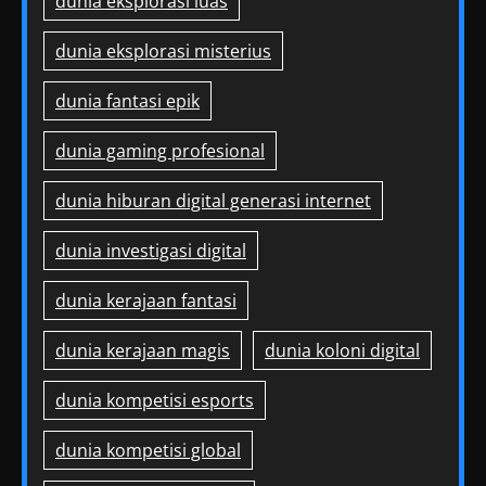
dunia eksplorasi luas
dunia eksplorasi misterius
dunia fantasi epik
dunia gaming profesional
dunia hiburan digital generasi internet
dunia investigasi digital
dunia kerajaan fantasi
dunia kerajaan magis
dunia koloni digital
dunia kompetisi esports
dunia kompetisi global