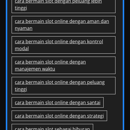
cara bermain slot dengan peluang lebih
tinggi
cara bermain slot online dengan aman dan
nyaman
cara bermain slot online dengan kontrol
modal
cara bermain slot online dengan
manajemen waktu
cara bermain slot online dengan peluang
tinggi
cara bermain slot online dengan santai
cara bermain slot online dengan strategi
cara bermain slot sebagai hiburan