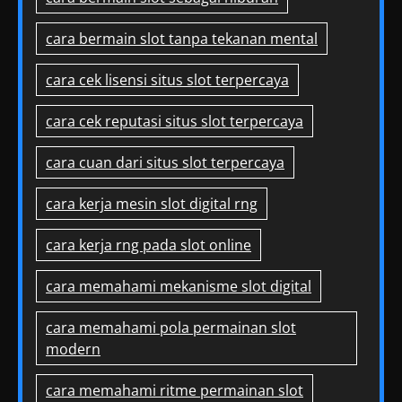
cara bermain slot tanpa tekanan mental
cara cek lisensi situs slot terpercaya
cara cek reputasi situs slot terpercaya
cara cuan dari situs slot terpercaya
cara kerja mesin slot digital rng
cara kerja rng pada slot online
cara memahami mekanisme slot digital
cara memahami pola permainan slot
modern
cara memahami ritme permainan slot