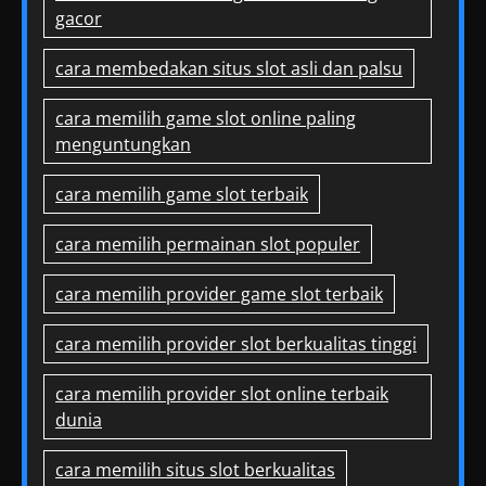
gacor
cara membedakan situs slot asli dan palsu
cara memilih game slot online paling
menguntungkan
cara memilih game slot terbaik
cara memilih permainan slot populer
cara memilih provider game slot terbaik
cara memilih provider slot berkualitas tinggi
cara memilih provider slot online terbaik
dunia
cara memilih situs slot berkualitas