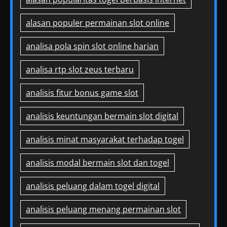
alasan populer permainan slot online
analisa pola spin slot online harian
analisa rtp slot zeus terbaru
analisis fitur bonus game slot
analisis keuntungan bermain slot digital
analisis minat masyarakat terhadap togel
analisis modal bermain slot dan togel
analisis peluang dalam togel digital
analisis peluang menang permainan slot