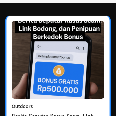
Outdoors