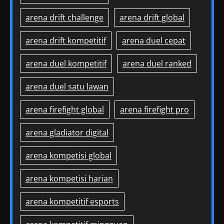
arena drift challenge
arena drift global
arena drift kompetitif
arena duel cepat
arena duel kompetitif
arena duel ranked
arena duel satu lawan
arena firefight global
arena firefight pro
arena gladiator digital
arena kompetisi global
arena kompetisi harian
arena kompetitif esports