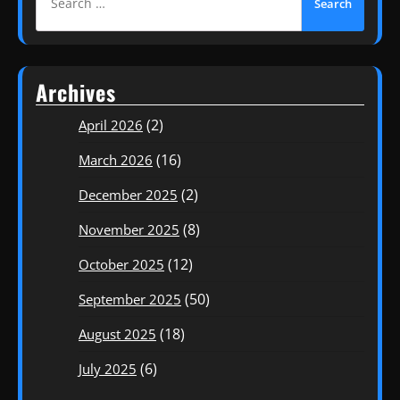
for:
Archives
(2)
April 2026
(16)
March 2026
(2)
December 2025
(8)
November 2025
(12)
October 2025
(50)
September 2025
(18)
August 2025
(6)
July 2025