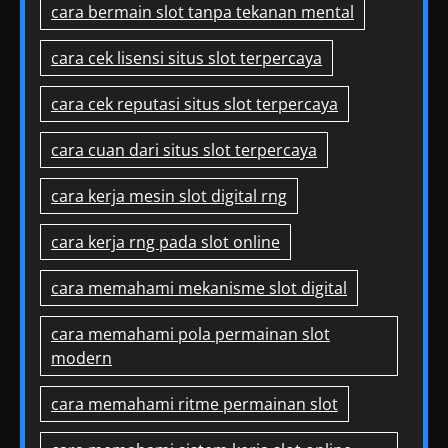
cara bermain slot tanpa tekanan mental
cara cek lisensi situs slot terpercaya
cara cek reputasi situs slot terpercaya
cara cuan dari situs slot terpercaya
cara kerja mesin slot digital rng
cara kerja rng pada slot online
cara memahami mekanisme slot digital
cara memahami pola permainan slot
modern
cara memahami ritme permainan slot