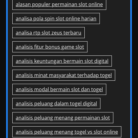
alasan populer permainan slot online
analisa pola spin slot online harian
analisa rtp slot zeus terbaru
analisis fitur bonus game slot
analisis keuntungan bermain slot digital
analisis minat masyarakat terhadap togel
analisis modal bermain slot dan togel
analisis peluang dalam togel digital
analisis peluang menang permainan slot
analisis peluang menang togel vs slot online