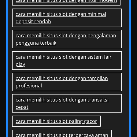
cara memilih situs slot dengan fitur modern
cara memilih situs slot dengan minimal
deposit rendah
cara memilih situs slot dengan pengalaman
pengguna terbaik
cara memilih situs slot dengan sistem fair
play
cara memilih situs slot dengan tampilan
profesional
cara memilih situs slot dengan transaksi
cepat
cara memilih situs slot paling gacor
cara memilih situs slot terpercaya aman