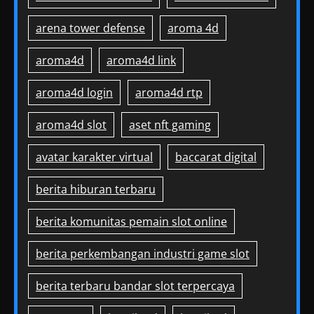
arena tower defense
aroma 4d
aroma4d
aroma4d link
aroma4d login
aroma4d rtp
aroma4d slot
aset nft gaming
avatar karakter virtual
baccarat digital
berita hiburan terbaru
berita komunitas pemain slot online
berita perkembangan industri game slot
berita terbaru bandar slot terpercaya