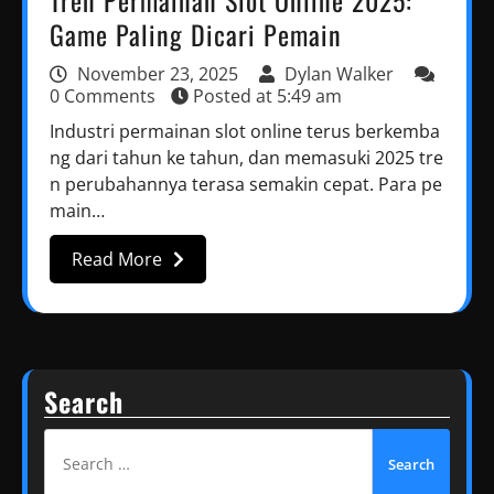
Tren Permainan Slot Online 2025:
Game Paling Dicari Pemain
November 23, 2025
Dylan Walker
0 Comments
Posted at
5:49 am
Industri permainan slot online terus berkemba
ng dari tahun ke tahun, dan memasuki 2025 tre
n perubahannya terasa semakin cepat. Para pe
main…
Read More
Search
Search
for: