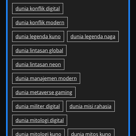
dunia konflik digital
dunia konflik modern
dunia legenda kuno
dunia legenda naga
dunia lintasan global
dunia lintasan neon
dunia manajemen modern
dunia metaverse gaming
dunia militer digital
dunia misi rahasia
dunia mitologi digital
dunia mitologi kuno
dunia mitos kuno