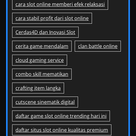
cara slot online memberi efek relaksasi
cara stabil profit dari slot online
Cerdas4D dan Inovasi Slot
cerita game mendalam
clan battle online
cloud gaming service
combo skill mematikan
crafting item langka
cutscene sinematik digital
daftar game slot online trending hari ini
daftar situs slot online kualitas premium