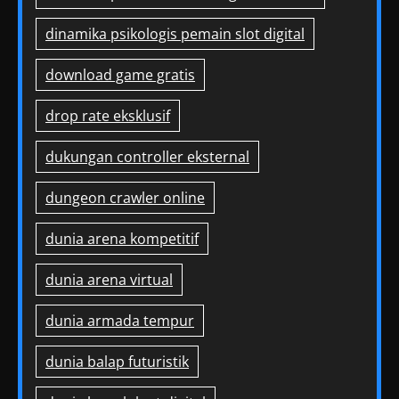
dinamika psikologis pemain slot digital
download game gratis
drop rate eksklusif
dukungan controller eksternal
dungeon crawler online
dunia arena kompetitif
dunia arena virtual
dunia armada tempur
dunia balap futuristik