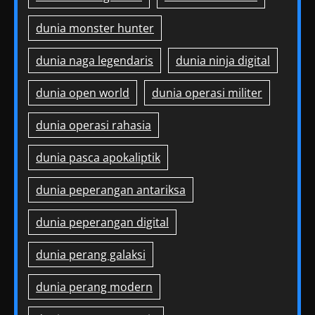
dunia monster hunter
dunia naga legendaris
dunia ninja digital
dunia open world
dunia operasi militer
dunia operasi rahasia
dunia pasca apokaliptik
dunia peperangan antariksa
dunia peperangan digital
dunia perang galaksi
dunia perang modern