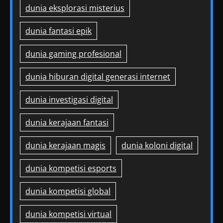
dunia eksplorasi misterius
dunia fantasi epik
dunia gaming profesional
dunia hiburan digital generasi internet
dunia investigasi digital
dunia kerajaan fantasi
dunia kerajaan magis
dunia koloni digital
dunia kompetisi esports
dunia kompetisi global
dunia kompetisi virtual