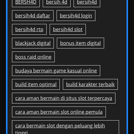
BERSH4D
bersih 4d
bersih4d
bersih4d daftar
bersih4d login
bersih4d rtp
bersih4d slot
blackjack digital
bonus item digital
boss raid online
budaya bermain game kasual online
build item optimal
build karakter terbaik
cara aman bermain di situs slot terpercaya
cara aman bermain slot online pemula
cara bermain slot dengan peluang lebih
tinggi