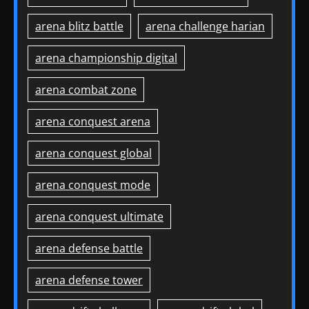
arena blitz battle
arena challenge harian
arena championship digital
arena combat zone
arena conquest arena
arena conquest global
arena conquest mode
arena conquest ultimate
arena defense battle
arena defense tower