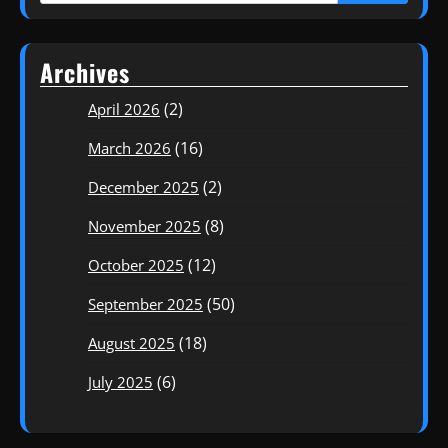
Archives
(2)
April 2026
(16)
March 2026
(2)
December 2025
(8)
November 2025
(12)
October 2025
(50)
September 2025
(18)
August 2025
(6)
July 2025