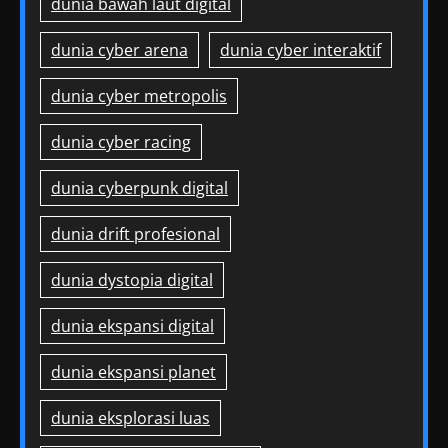
dunia bawah laut digital
dunia cyber arena
dunia cyber interaktif
dunia cyber metropolis
dunia cyber racing
dunia cyberpunk digital
dunia drift profesional
dunia dystopia digital
dunia ekspansi digital
dunia ekspansi planet
dunia eksplorasi luas