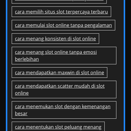
cara memilih situs slot terpercaya terbaru
cara memulai slot online tanpa pengalaman
cara menang konsisten di slot online
cara menang slot online tanpa emosi
berlebihan
cara mendapatkan maxwin di slot online
cara mendapatkan scatter mudah di slot
online
cara menemukan slot dengan kemenangan
besar
cara menentukan slot peluang menang