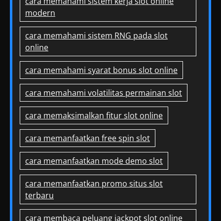
cara memahami sistem kerja slot online
modern
cara memahami sistem RNG pada slot
online
cara memahami syarat bonus slot online
cara memahami volatilitas permainan slot
cara memaksimalkan fitur slot online
cara memanfaatkan free spin slot
cara memanfaatkan mode demo slot
cara memanfaatkan promo situs slot
terbaru
cara membaca peluang jackpot slot online