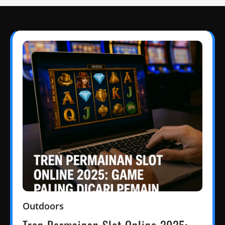
Outdoors