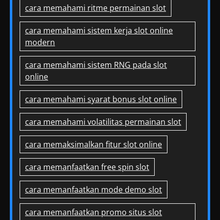
cara memahami ritme permainan slot
cara memahami sistem kerja slot online
modern
cara memahami sistem RNG pada slot
online
cara memahami syarat bonus slot online
cara memahami volatilitas permainan slot
cara memaksimalkan fitur slot online
cara memanfaatkan free spin slot
cara memanfaatkan mode demo slot
cara memanfaatkan promo situs slot