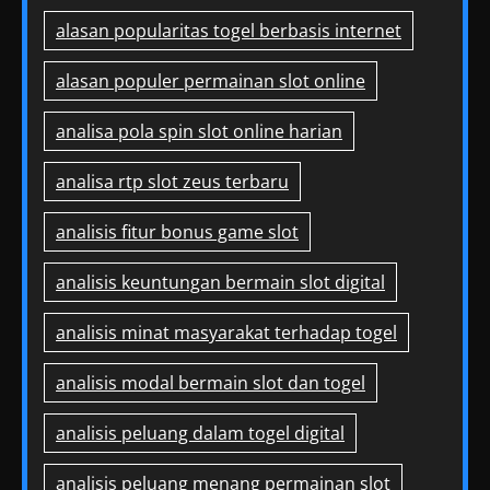
alasan popularitas togel berbasis internet
alasan populer permainan slot online
analisa pola spin slot online harian
analisa rtp slot zeus terbaru
analisis fitur bonus game slot
analisis keuntungan bermain slot digital
analisis minat masyarakat terhadap togel
analisis modal bermain slot dan togel
analisis peluang dalam togel digital
analisis peluang menang permainan slot