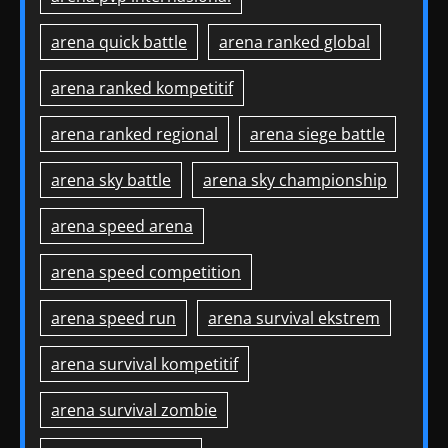
arena quick battle
arena ranked global
arena ranked kompetitif
arena ranked regional
arena siege battle
arena sky battle
arena sky championship
arena speed arena
arena speed competition
arena speed run
arena survival ekstrem
arena survival kompetitif
arena survival zombie