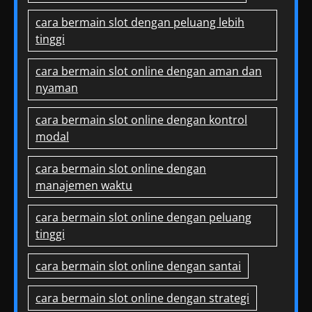
cara bermain slot dengan peluang lebih
tinggi
cara bermain slot online dengan aman dan
nyaman
cara bermain slot online dengan kontrol
modal
cara bermain slot online dengan
manajemen waktu
cara bermain slot online dengan peluang
tinggi
cara bermain slot online dengan santai
cara bermain slot online dengan strategi