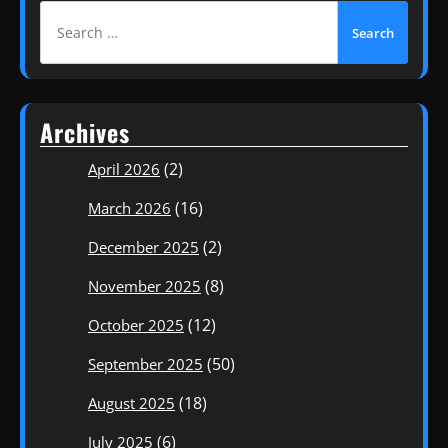
Search
for:
Archives
(2)
April 2026
(16)
March 2026
(2)
December 2025
(8)
November 2025
(12)
October 2025
(50)
September 2025
(18)
August 2025
(6)
July 2025