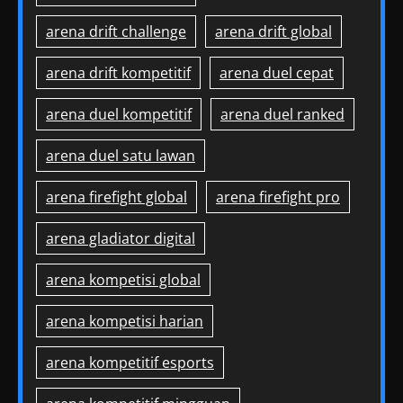
arena drift challenge
arena drift global
arena drift kompetitif
arena duel cepat
arena duel kompetitif
arena duel ranked
arena duel satu lawan
arena firefight global
arena firefight pro
arena gladiator digital
arena kompetisi global
arena kompetisi harian
arena kompetitif esports