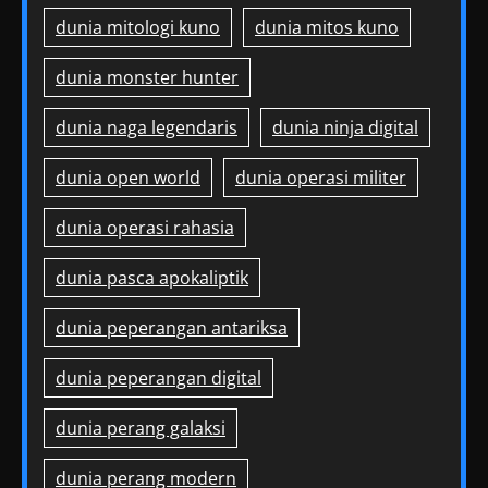
dunia mitologi kuno
dunia mitos kuno
dunia monster hunter
dunia naga legendaris
dunia ninja digital
dunia open world
dunia operasi militer
dunia operasi rahasia
dunia pasca apokaliptik
dunia peperangan antariksa
dunia peperangan digital
dunia perang galaksi
dunia perang modern