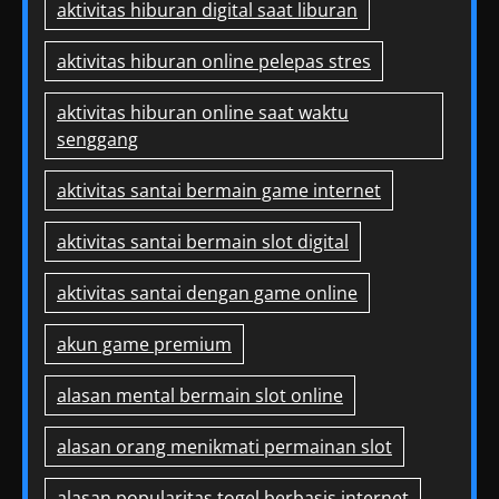
aktivitas hiburan digital saat liburan
aktivitas hiburan online pelepas stres
aktivitas hiburan online saat waktu
senggang
aktivitas santai bermain game internet
aktivitas santai bermain slot digital
aktivitas santai dengan game online
akun game premium
alasan mental bermain slot online
alasan orang menikmati permainan slot
alasan popularitas togel berbasis internet