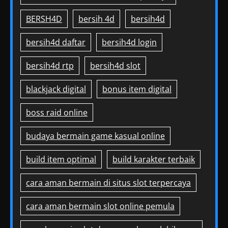
BERSH4D
bersih 4d
bersih4d
bersih4d daftar
bersih4d login
bersih4d rtp
bersih4d slot
blackjack digital
bonus item digital
boss raid online
budaya bermain game kasual online
build item optimal
build karakter terbaik
cara aman bermain di situs slot terpercaya
cara aman bermain slot online pemula