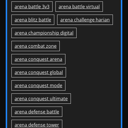
arena battle 3v3
arena battle virtual
arena blitz battle
arena challenge harian
arena championship digital
arena combat zone
arena conquest arena
arena conquest global
arena conquest mode
arena conquest ultimate
arena defense battle
arena defense tower