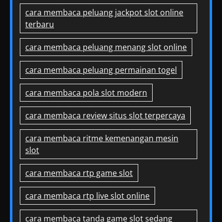
cara membaca peluang jackpot slot online
terbaru
cara membaca peluang menang slot online
cara membaca peluang permainan togel
cara membaca pola slot modern
cara membaca review situs slot terpercaya
cara membaca ritme kemenangan mesin
slot
cara membaca rtp game slot
cara membaca rtp live slot online
cara membaca tanda game slot sedang