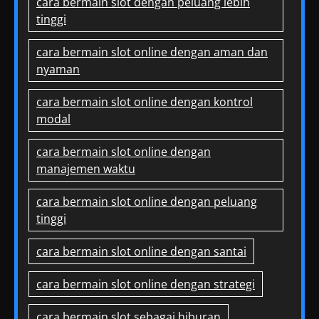
cara bermain slot dengan peluang lebih
tinggi
cara bermain slot online dengan aman dan
nyaman
cara bermain slot online dengan kontrol
modal
cara bermain slot online dengan
manajemen waktu
cara bermain slot online dengan peluang
tinggi
cara bermain slot online dengan santai
cara bermain slot online dengan strategi
cara bermain slot sebagai hiburan