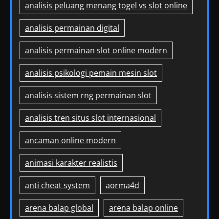
analisis peluang menang togel vs slot online
analisis permainan digital
analisis permainan slot online modern
analisis psikologi pemain mesin slot
analisis sistem rng permainan slot
analisis tren situs slot internasional
ancaman online modern
animasi karakter realistis
anti cheat system
aorma4d
arena balap global
arena balap online