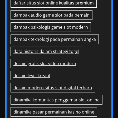
daftar situs slot online kualitas premium
dampak audio game slot pada pemain
dampak psikologis game slot modern
dampak teknologi pada permainan angka
data historis dalam strategi togel
desain grafis slot video modern
desain level kreatif
desain modern situs slot digital terbaru
dinamika komunitas penggemar slot online
dinamika pasar permainan kasino online