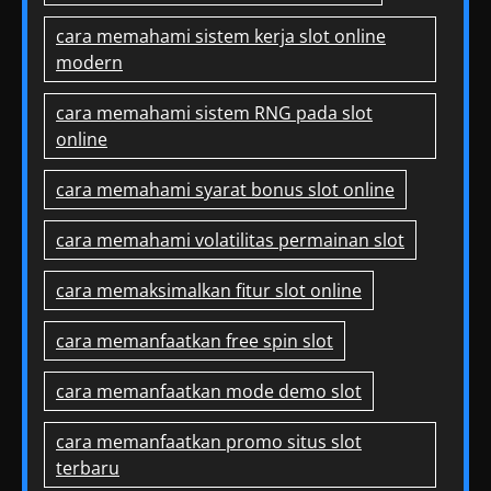
cara memahami sistem kerja slot online
modern
cara memahami sistem RNG pada slot
online
cara memahami syarat bonus slot online
cara memahami volatilitas permainan slot
cara memaksimalkan fitur slot online
cara memanfaatkan free spin slot
cara memanfaatkan mode demo slot
cara memanfaatkan promo situs slot
terbaru