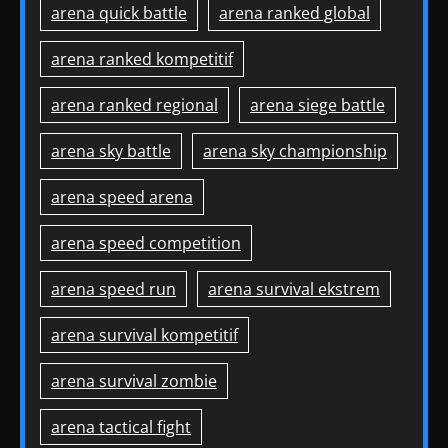
arena quick battle
arena ranked global
arena ranked kompetitif
arena ranked regional
arena siege battle
arena sky battle
arena sky championship
arena speed arena
arena speed competition
arena speed run
arena survival ekstrem
arena survival kompetitif
arena survival zombie
arena tactical fight