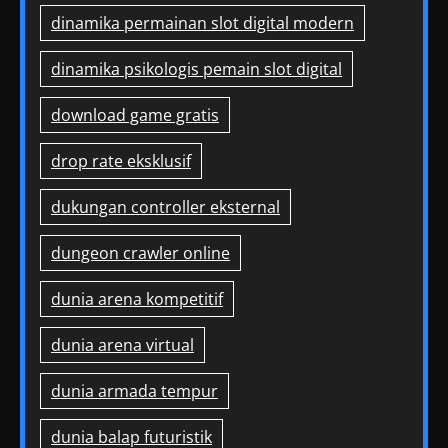
dinamika permainan slot digital modern
dinamika psikologis pemain slot digital
download game gratis
drop rate eksklusif
dukungan controller eksternal
dungeon crawler online
dunia arena kompetitif
dunia arena virtual
dunia armada tempur
dunia balap futuristik