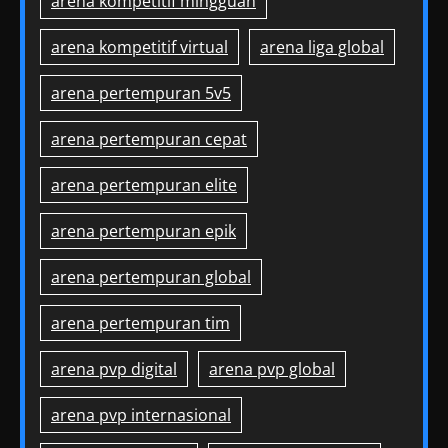
arena kompetitif mingguan
arena kompetitif virtual
arena liga global
arena pertempuran 5v5
arena pertempuran cepat
arena pertempuran elite
arena pertempuran epik
arena pertempuran global
arena pertempuran tim
arena pvp digital
arena pvp global
arena pvp internasional