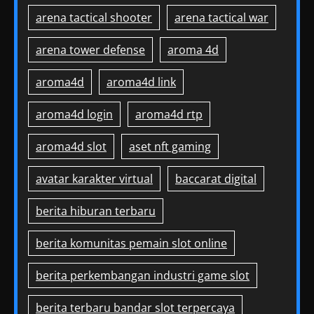
arena tactical shooter
arena tactical war
arena tower defense
aroma 4d
aroma4d
aroma4d link
aroma4d login
aroma4d rtp
aroma4d slot
aset nft gaming
avatar karakter virtual
baccarat digital
berita hiburan terbaru
berita komunitas pemain slot online
berita perkembangan industri game slot
berita terbaru bandar slot terpercaya