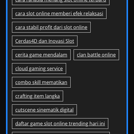
cara slot online memberi efek relaksasi
cara stabil profit dari slot online
Cerdas4D dan Inovasi Slot
cerita game mendalam
clan battle online
cloud gaming service
combo skill mematikan
crafting item langka
cutscene sinematik digital
daftar game slot online trending hari ini