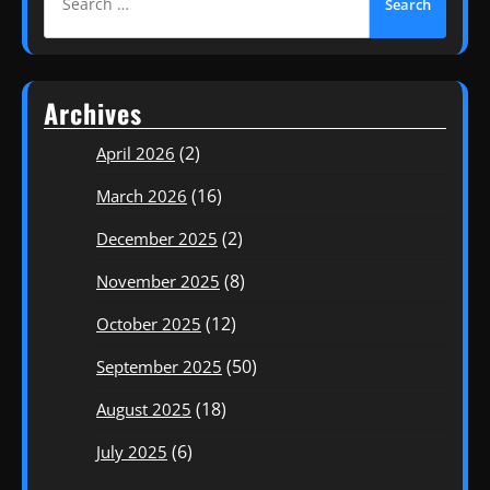
for:
Archives
(2)
April 2026
(16)
March 2026
(2)
December 2025
(8)
November 2025
(12)
October 2025
(50)
September 2025
(18)
August 2025
(6)
July 2025