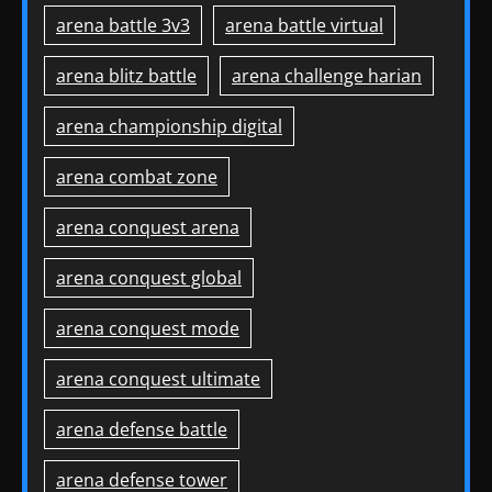
arena battle 3v3
arena battle virtual
arena blitz battle
arena challenge harian
arena championship digital
arena combat zone
arena conquest arena
arena conquest global
arena conquest mode
arena conquest ultimate
arena defense battle
arena defense tower