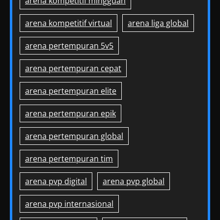
arena kompetitif mingguan
arena kompetitif virtual
arena liga global
arena pertempuran 5v5
arena pertempuran cepat
arena pertempuran elite
arena pertempuran epik
arena pertempuran global
arena pertempuran tim
arena pvp digital
arena pvp global
arena pvp internasional