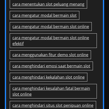
cara menentukan slot peluang menang
cara mengatur modal bermain slot
cara mengatur modal bermain slot online
cara mengatur modal bermain slot online
efektif
cara menggunakan fitur demo slot online
cara menghindari emosi saat bermain slot
cara menghindari kekalahan slot online
cara menghindari kesalahan fatal bermain
slot online
cara menghindari situs slot penipuan online