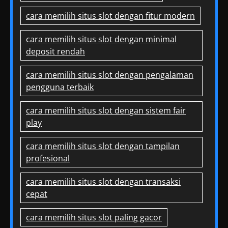
cara memilih situs slot dengan fitur modern
cara memilih situs slot dengan minimal
deposit rendah
cara memilih situs slot dengan pengalaman
pengguna terbaik
cara memilih situs slot dengan sistem fair
play
cara memilih situs slot dengan tampilan
profesional
cara memilih situs slot dengan transaksi
cepat
cara memilih situs slot paling gacor