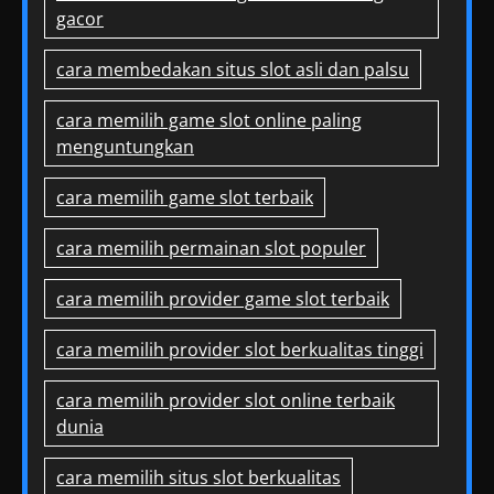
gacor
cara membedakan situs slot asli dan palsu
cara memilih game slot online paling
menguntungkan
cara memilih game slot terbaik
cara memilih permainan slot populer
cara memilih provider game slot terbaik
cara memilih provider slot berkualitas tinggi
cara memilih provider slot online terbaik
dunia
cara memilih situs slot berkualitas