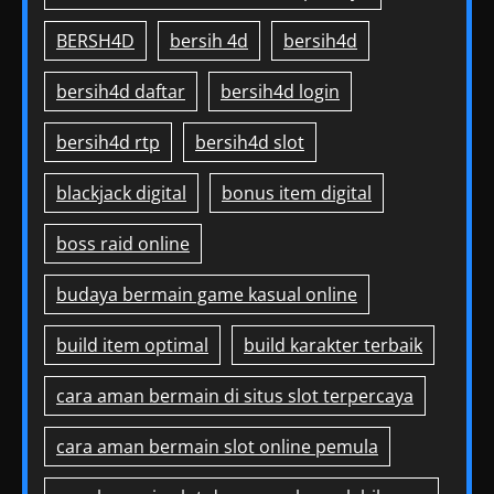
BERSH4D
bersih 4d
bersih4d
bersih4d daftar
bersih4d login
bersih4d rtp
bersih4d slot
blackjack digital
bonus item digital
boss raid online
budaya bermain game kasual online
build item optimal
build karakter terbaik
cara aman bermain di situs slot terpercaya
cara aman bermain slot online pemula