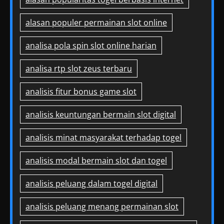
alasan populer permainan slot online
analisa pola spin slot online harian
analisa rtp slot zeus terbaru
analisis fitur bonus game slot
analisis keuntungan bermain slot digital
analisis minat masyarakat terhadap togel
analisis modal bermain slot dan togel
analisis peluang dalam togel digital
analisis peluang menang permainan slot