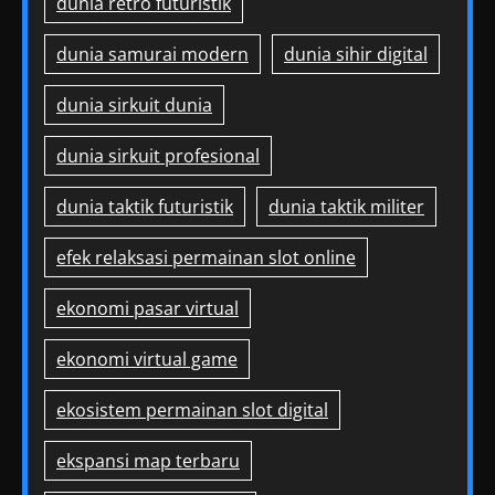
dunia retro futuristik
dunia samurai modern
dunia sihir digital
dunia sirkuit dunia
dunia sirkuit profesional
dunia taktik futuristik
dunia taktik militer
efek relaksasi permainan slot online
ekonomi pasar virtual
ekonomi virtual game
ekosistem permainan slot digital
ekspansi map terbaru