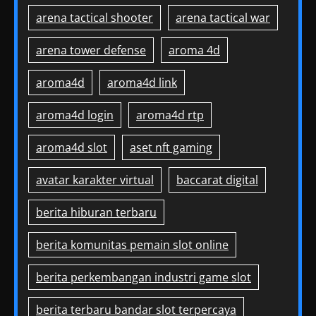
arena tactical shooter
arena tactical war
arena tower defense
aroma 4d
aroma4d
aroma4d link
aroma4d login
aroma4d rtp
aroma4d slot
aset nft gaming
avatar karakter virtual
baccarat digital
berita hiburan terbaru
berita komunitas pemain slot online
berita perkembangan industri game slot
berita terbaru bandar slot terpercaya