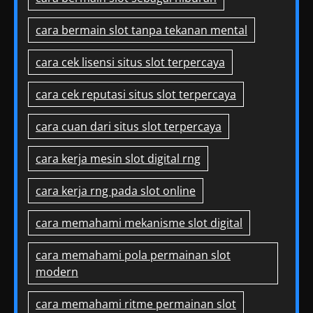
cara bermain slot tanpa tekanan mental
cara cek lisensi situs slot terpercaya
cara cek reputasi situs slot terpercaya
cara cuan dari situs slot terpercaya
cara kerja mesin slot digital rng
cara kerja rng pada slot online
cara memahami mekanisme slot digital
cara memahami pola permainan slot
modern
cara memahami ritme permainan slot