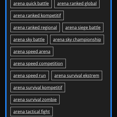
arena quick battle
arena ranked global
arena ranked kompetitif
arena ranked regional
arena siege battle
arena sky battle
arena sky championship
arena speed arena
arena speed competition
arena speed run
arena survival ekstrem
arena survival kompetitif
arena survival zombie
arena tactical fight