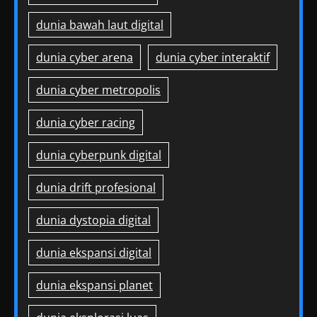
dunia bawah laut digital
dunia cyber arena
dunia cyber interaktif
dunia cyber metropolis
dunia cyber racing
dunia cyberpunk digital
dunia drift profesional
dunia dystopia digital
dunia ekspansi digital
dunia ekspansi planet