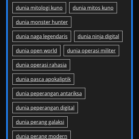
dunia mitologi kuno
dunia mitos kuno
dunia monster hunter
dunia naga legendaris
dunia ninja digital
dunia open world
dunia operasi militer
dunia operasi rahasia
dunia pasca apokaliptik
dunia peperangan antariksa
dunia peperangan digital
dunia perang galaksi
dunia perang modern