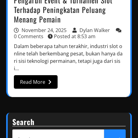
Pengaruh Event & Turnamen Slot
Terhadap Peningkatan Peluang
Menang Pemain
November 24, 2025
Dylan Walker
0 Comments
Posted at
8:53 am
Dalam beberapa tahun terakhir, industri slot o
nline telah berkembang pesat, bukan hanya da
ri sisi teknologi permainan, tetapi juga dari sis
i…
Read More
Search
Search