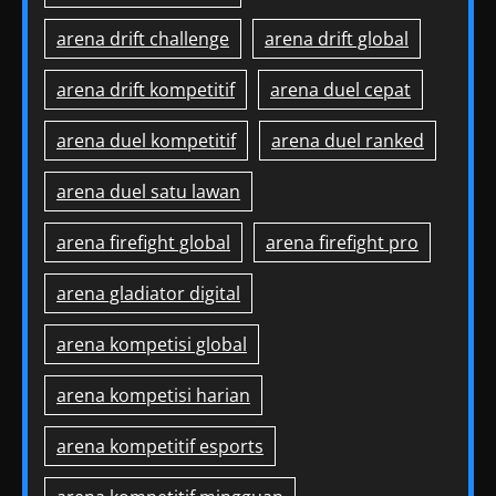
arena drift challenge
arena drift global
arena drift kompetitif
arena duel cepat
arena duel kompetitif
arena duel ranked
arena duel satu lawan
arena firefight global
arena firefight pro
arena gladiator digital
arena kompetisi global
arena kompetisi harian
arena kompetitif esports