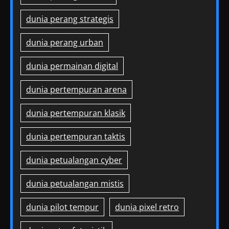
dunia perang strategis
dunia perang urban
dunia permainan digital
dunia pertempuran arena
dunia pertempuran klasik
dunia pertempuran taktis
dunia petualangan cyber
dunia petualangan mistis
dunia pilot tempur
dunia pixel retro