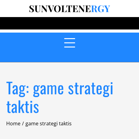
Skip
SUNVOLTENE
RGY
to
content
Tag:
game strategi
taktis
Home
game strategi taktis