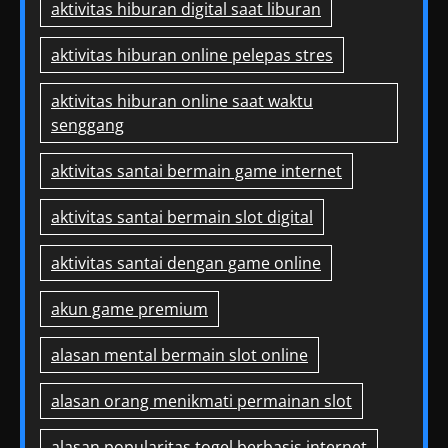
aktivitas hiburan digital saat liburan
aktivitas hiburan online pelepas stres
aktivitas hiburan online saat waktu
senggang
aktivitas santai bermain game internet
aktivitas santai bermain slot digital
aktivitas santai dengan game online
akun game premium
alasan mental bermain slot online
alasan orang menikmati permainan slot
alasan popularitas togel berbasis internet