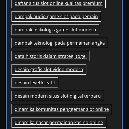
daftar situs slot online kualitas premium
dampak audio game slot pada pemain
dampak psikologis game slot modern
dampak teknologi pada permainan angka
data historis dalam strategi togel
desain grafis slot video modern
desain level kreatif
desain modern situs slot digital terbaru
dinamika komunitas penggemar slot online
dinamika pasar permainan kasino online