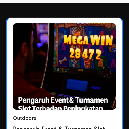
Outdoors