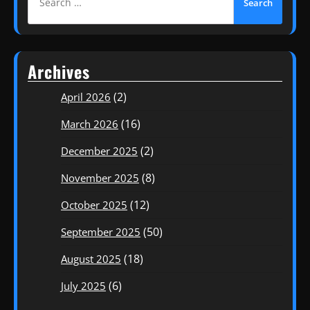
for:
Archives
(2)
April 2026
(16)
March 2026
(2)
December 2025
(8)
November 2025
(12)
October 2025
(50)
September 2025
(18)
August 2025
(6)
July 2025