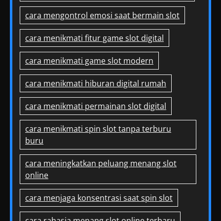
cara mengontrol emosi saat bermain slot
cara menikmati fitur game slot digital
cara menikmati game slot modern
cara menikmati hiburan digital rumah
cara menikmati permainan slot digital
cara menikmati spin slot tanpa terburu
buru
cara meningkatkan peluang menang slot
online
cara menjaga konsentrasi saat spin slot
cara rahasia menang slot online terbaru