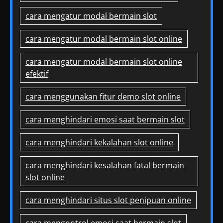
cara mengatur modal bermain slot
cara mengatur modal bermain slot online
cara mengatur modal bermain slot online
efektif
cara menggunakan fitur demo slot online
cara menghindari emosi saat bermain slot
cara menghindari kekalahan slot online
cara menghindari kesalahan fatal bermain
slot online
cara menghindari situs slot penipuan online