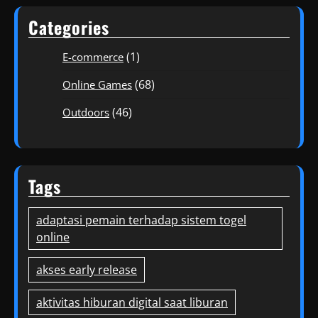
Categories
(1)
E-commerce
(68)
Online Games
(46)
Outdoors
Tags
adaptasi pemain terhadap sistem togel
online
akses early release
aktivitas hiburan digital saat liburan