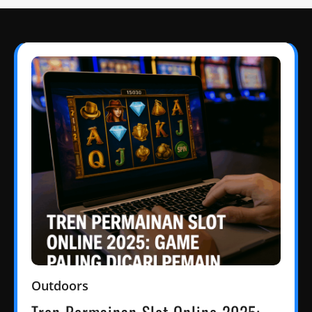
Outdoors