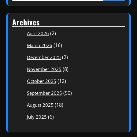
Archives
(2)
April 2026
(16)
March 2026
(2)
December 2025
(8)
November 2025
(12)
October 2025
(50)
September 2025
(18)
August 2025
(6)
July 2025