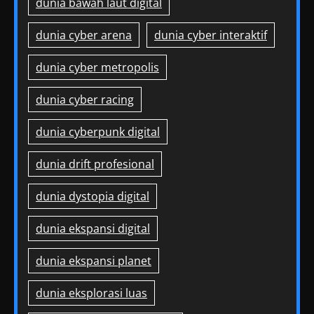
dunia bawah laut digital
dunia cyber arena
dunia cyber interaktif
dunia cyber metropolis
dunia cyber racing
dunia cyberpunk digital
dunia drift profesional
dunia dystopia digital
dunia ekspansi digital
dunia ekspansi planet
dunia eksplorasi luas