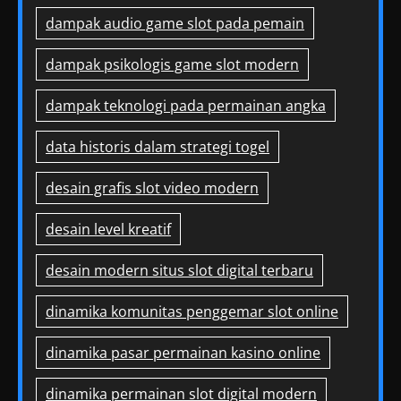
dampak audio game slot pada pemain
dampak psikologis game slot modern
dampak teknologi pada permainan angka
data historis dalam strategi togel
desain grafis slot video modern
desain level kreatif
desain modern situs slot digital terbaru
dinamika komunitas penggemar slot online
dinamika pasar permainan kasino online
dinamika permainan slot digital modern