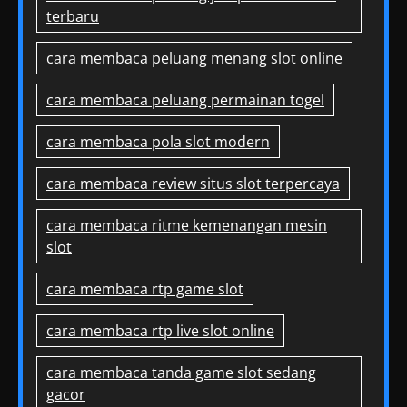
terbaru
cara membaca peluang menang slot online
cara membaca peluang permainan togel
cara membaca pola slot modern
cara membaca review situs slot terpercaya
cara membaca ritme kemenangan mesin
slot
cara membaca rtp game slot
cara membaca rtp live slot online
cara membaca tanda game slot sedang
gacor