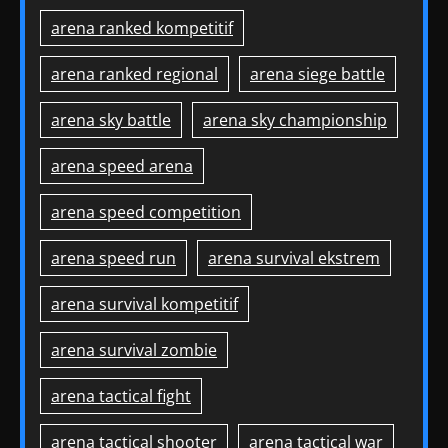
arena ranked kompetitif
arena ranked regional
arena siege battle
arena sky battle
arena sky championship
arena speed arena
arena speed competition
arena speed run
arena survival ekstrem
arena survival kompetitif
arena survival zombie
arena tactical fight
arena tactical shooter
arena tactical war