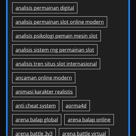
analisis permainan digital
analisis permainan slot online modern
analisis psikologi pemain mesin slot
analisis sistem rng permainan slot
analisis tren situs slot internasional
ancaman online modern
animasi karakter realistis
anti cheat system
aorma4d
arena balap global
arena balap online
arena battle 3v3
arena battle virtual