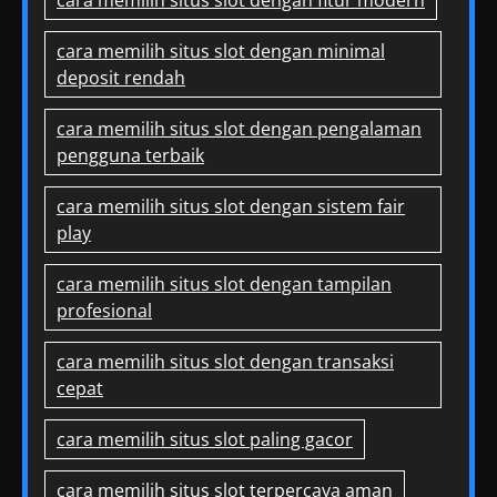
cara memilih situs slot dengan fitur modern
cara memilih situs slot dengan minimal
deposit rendah
cara memilih situs slot dengan pengalaman
pengguna terbaik
cara memilih situs slot dengan sistem fair
play
cara memilih situs slot dengan tampilan
profesional
cara memilih situs slot dengan transaksi
cepat
cara memilih situs slot paling gacor
cara memilih situs slot terpercaya aman