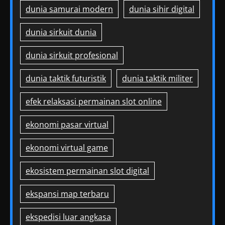
dunia samurai modern
dunia sihir digital
dunia sirkuit dunia
dunia sirkuit profesional
dunia taktik futuristik
dunia taktik militer
efek relaksasi permainan slot online
ekonomi pasar virtual
ekonomi virtual game
ekosistem permainan slot digital
ekspansi map terbaru
ekspedisi luar angkasa