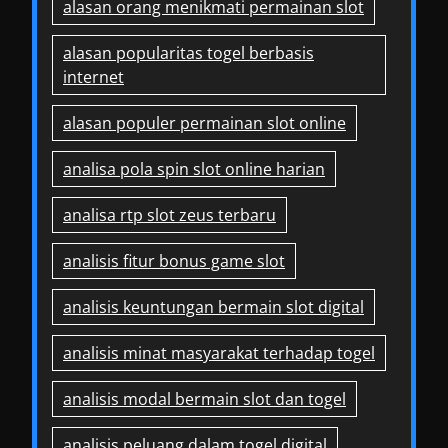
alasan orang menikmati permainan slot
alasan popularitas togel berbasis
internet
alasan populer permainan slot online
analisa pola spin slot online harian
analisa rtp slot zeus terbaru
analisis fitur bonus game slot
analisis keuntungan bermain slot digital
analisis minat masyarakat terhadap togel
analisis modal bermain slot dan togel
analisis peluang dalam togel digital