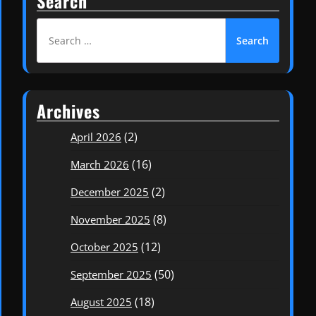
Search
Search
for:
Archives
(2)
April 2026
(16)
March 2026
(2)
December 2025
(8)
November 2025
(12)
October 2025
(50)
September 2025
(18)
August 2025