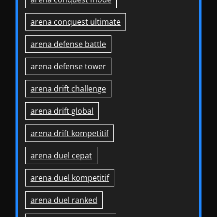
arena conquest ultimate
arena defense battle
arena defense tower
arena drift challenge
arena drift global
arena drift kompetitif
arena duel cepat
arena duel kompetitif
arena duel ranked