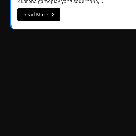
k karena gameplay yang sederhana,…
Read More