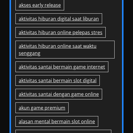
akses early release
aktivitas hiburan digital saat liburan
aktivitas hiburan online pelepas stres
aktivitas hiburan online saat waktu
senggang
aktivitas santai bermain game internet
aktivitas santai bermain slot digital
aktivitas santai dengan game online
akun game premium
alasan mental bermain slot online