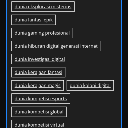
dunia eksplorasi misterius
dunia fantasi epik
dunia gaming profesional
dunia hiburan digital generasi internet
dunia investigasi digital
dunia kerajaan fantasi
dunia kerajaan magis
dunia koloni digital
dunia kompetisi esports
dunia kompetisi global
dunia kompetisi virtual