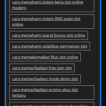
cara memahami sistem kerja slot online
modern
cara memahami sistem RNG pada slot
online
cara memahami syarat bonus slot online
cara memahami volatilitas permainan slot
cara memaksimalkan fitur slot online
cara memanfaatkan free spin slot
cara memanfaatkan mode demo slot
cara memanfaatkan promo situs slot
terbaru