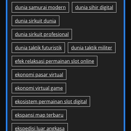
dunia samurai modern
dunia sihir digital
dunia sirkuit dunia
dunia sirkuit profesional
dunia taktik futuristik
dunia taktik militer
efek relaksasi permainan slot online
ekonomi pasar virtual
ekonomi virtual game
ekosistem permainan slot digital
ekspansi map terbaru
ekspedisi luar angkasa