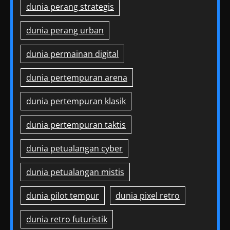
dunia perang strategis
dunia perang urban
dunia permainan digital
dunia pertempuran arena
dunia pertempuran klasik
dunia pertempuran taktis
dunia petualangan cyber
dunia petualangan mistis
dunia pilot tempur
dunia pixel retro
dunia retro futuristik