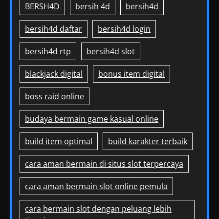
BERSH4D
bersih 4d
bersih4d
bersih4d daftar
bersih4d login
bersih4d rtp
bersih4d slot
blackjack digital
bonus item digital
boss raid online
budaya bermain game kasual online
build item optimal
build karakter terbaik
cara aman bermain di situs slot terpercaya
cara aman bermain slot online pemula
cara bermain slot dengan peluang lebih