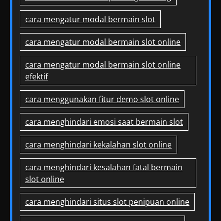
cara mengatur modal bermain slot
cara mengatur modal bermain slot online
cara mengatur modal bermain slot online
efektif
cara menggunakan fitur demo slot online
cara menghindari emosi saat bermain slot
cara menghindari kekalahan slot online
cara menghindari kesalahan fatal bermain
slot online
cara menghindari situs slot penipuan online