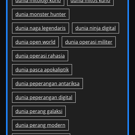
dunia mitologi kuno
dunia mitos kuno
dunia monster hunter
dunia naga legendaris
dunia ninja digital
dunia open world
dunia operasi militer
dunia operasi rahasia
dunia pasca apokaliptik
dunia peperangan antariksa
dunia peperangan digital
dunia perang galaksi
dunia perang modern