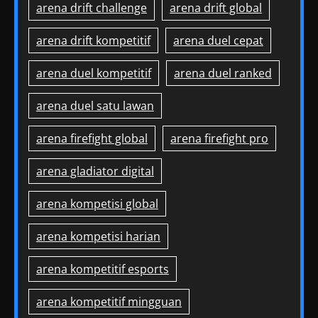
arena drift challenge
arena drift global
arena drift kompetitif
arena duel cepat
arena duel kompetitif
arena duel ranked
arena duel satu lawan
arena firefight global
arena firefight pro
arena gladiator digital
arena kompetisi global
arena kompetisi harian
arena kompetitif esports
arena kompetitif mingguan