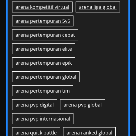
arena kompetitif virtual
arena liga global
arena pertempuran 5v5
arena pertempuran cepat
arena pertempuran elite
arena pertempuran epik
arena pertempuran global
arena pertempuran tim
arena pvp digital
arena pvp global
arena pvp internasional
arena quick battle
arena ranked global