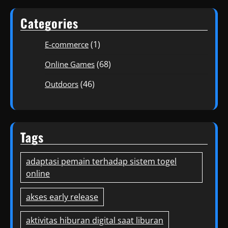
Categories
(1)
E-commerce
(68)
Online Games
(46)
Outdoors
Tags
adaptasi pemain terhadap sistem togel
online
akses early release
aktivitas hiburan digital saat liburan