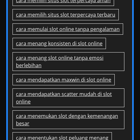
cara memilih situs slot terpercaya aman
cara memilih situs slot terpercaya terbaru
cara memulai slot online tanpa pengalaman
cara menang konsisten di slot online
cara menang slot online tanpa emosi
berlebihan
cara mendapatkan maxwin di slot online
cara mendapatkan scatter mudah di slot
online
cara menemukan slot dengan kemenangan
besar
cara menentukan slot peluang menang