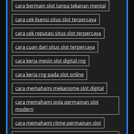
cara bermain slot tanpa tekanan mental
cara cek lisensi situs slot terpercaya
cara cek reputasi situs slot terpercaya
cara cuan dari situs slot terpercaya
cara kerja mesin slot digital rng
cara kerja rng pada slot online
cara memahami mekanisme slot digital
cara memahami pola permainan slot
modern
cara memahami ritme permainan slot