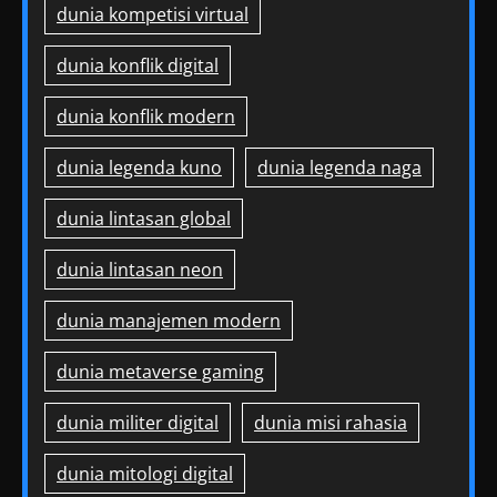
dunia kompetisi virtual
dunia konflik digital
dunia konflik modern
dunia legenda kuno
dunia legenda naga
dunia lintasan global
dunia lintasan neon
dunia manajemen modern
dunia metaverse gaming
dunia militer digital
dunia misi rahasia
dunia mitologi digital