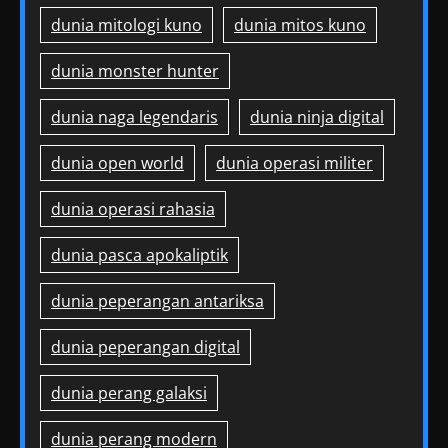
dunia mitologi kuno
dunia mitos kuno
dunia monster hunter
dunia naga legendaris
dunia ninja digital
dunia open world
dunia operasi militer
dunia operasi rahasia
dunia pasca apokaliptik
dunia peperangan antariksa
dunia peperangan digital
dunia perang galaksi
dunia perang modern