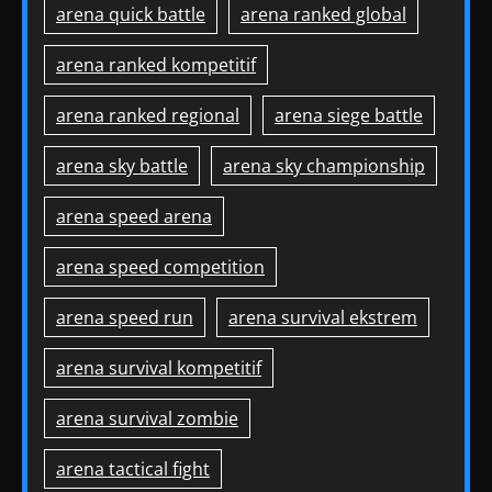
arena quick battle
arena ranked global
arena ranked kompetitif
arena ranked regional
arena siege battle
arena sky battle
arena sky championship
arena speed arena
arena speed competition
arena speed run
arena survival ekstrem
arena survival kompetitif
arena survival zombie
arena tactical fight