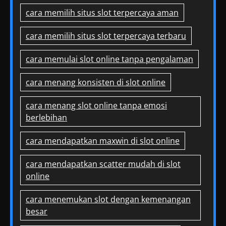
cara memilih situs slot terpercaya aman
cara memilih situs slot terpercaya terbaru
cara memulai slot online tanpa pengalaman
cara menang konsisten di slot online
cara menang slot online tanpa emosi
berlebihan
cara mendapatkan maxwin di slot online
cara mendapatkan scatter mudah di slot
online
cara menemukan slot dengan kemenangan
besar