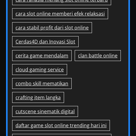
cara slot online memberi efek relaksasi
cara stabil profit dari slot online
Cerdas4D dan Inovasi Slot
cerita game mendalam
clan battle online
cloud gaming service
combo skill mematikan
crafting item langka
cutscene sinematik digital
daftar game slot online trending hari ini