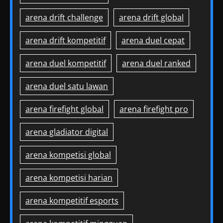
arena drift challenge
arena drift global
arena drift kompetitif
arena duel cepat
arena duel kompetitif
arena duel ranked
arena duel satu lawan
arena firefight global
arena firefight pro
arena gladiator digital
arena kompetisi global
arena kompetisi harian
arena kompetitif esports