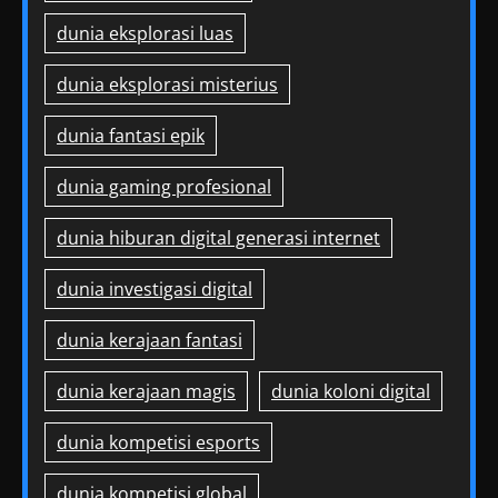
dunia eksplorasi luas
dunia eksplorasi misterius
dunia fantasi epik
dunia gaming profesional
dunia hiburan digital generasi internet
dunia investigasi digital
dunia kerajaan fantasi
dunia kerajaan magis
dunia koloni digital
dunia kompetisi esports
dunia kompetisi global