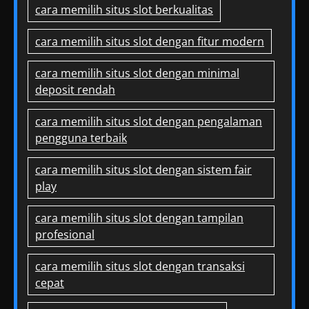
cara memilih situs slot berkualitas
cara memilih situs slot dengan fitur modern
cara memilih situs slot dengan minimal
deposit rendah
cara memilih situs slot dengan pengalaman
pengguna terbaik
cara memilih situs slot dengan sistem fair
play
cara memilih situs slot dengan tampilan
profesional
cara memilih situs slot dengan transaksi
cepat