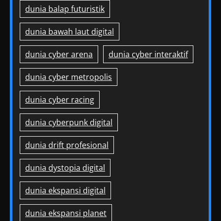
dunia balap futuristik
dunia bawah laut digital
dunia cyber arena
dunia cyber interaktif
dunia cyber metropolis
dunia cyber racing
dunia cyberpunk digital
dunia drift profesional
dunia dystopia digital
dunia ekspansi digital
dunia ekspansi planet