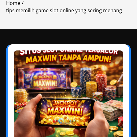
Home
tips memilih game slot online yang sering menang