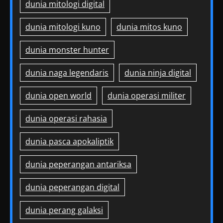
dunia mitologi digital
dunia mitologi kuno
dunia mitos kuno
dunia monster hunter
dunia naga legendaris
dunia ninja digital
dunia open world
dunia operasi militer
dunia operasi rahasia
dunia pasca apokaliptik
dunia peperangan antariksa
dunia peperangan digital
dunia perang galaksi