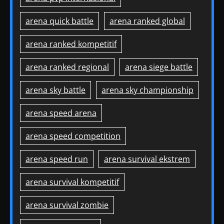
arena quick battle
arena ranked global
arena ranked kompetitif
arena ranked regional
arena siege battle
arena sky battle
arena sky championship
arena speed arena
arena speed competition
arena speed run
arena survival ekstrem
arena survival kompetitif
arena survival zombie