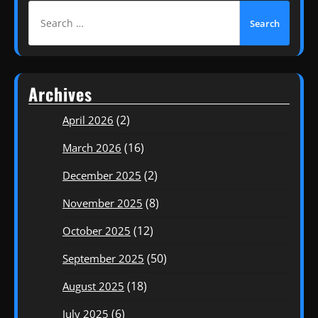
Search
for:
Archives
(2)
April 2026
(16)
March 2026
(2)
December 2025
(8)
November 2025
(12)
October 2025
(50)
September 2025
(18)
August 2025
(6)
July 2025