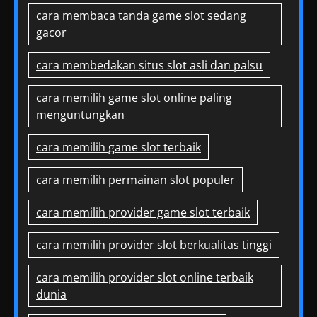
cara membaca tanda game slot sedang
gacor
cara membedakan situs slot asli dan palsu
cara memilih game slot online paling
menguntungkan
cara memilih game slot terbaik
cara memilih permainan slot populer
cara memilih provider game slot terbaik
cara memilih provider slot berkualitas tinggi
cara memilih provider slot online terbaik
dunia