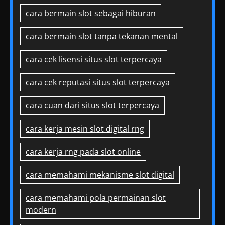
cara bermain slot sebagai hiburan
cara bermain slot tanpa tekanan mental
cara cek lisensi situs slot terpercaya
cara cek reputasi situs slot terpercaya
cara cuan dari situs slot terpercaya
cara kerja mesin slot digital rng
cara kerja rng pada slot online
cara memahami mekanisme slot digital
cara memahami pola permainan slot
modern