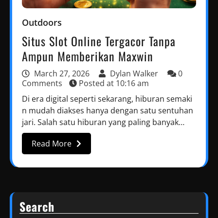
Outdoors
Situs Slot Online Tergacor Tanpa
Ampun Memberikan Maxwin
March 27, 2026
Dylan Walker
0
Comments
Posted at
10:16 am
Di era digital seperti sekarang, hiburan semaki
n mudah diakses hanya dengan satu sentuhan
jari. Salah satu hiburan yang paling banyak…
Read More
Search