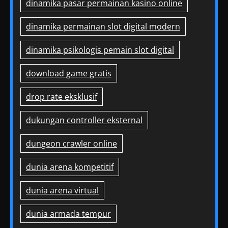
dinamika pasar permainan kasino online
dinamika permainan slot digital modern
dinamika psikologis pemain slot digital
download game gratis
drop rate eksklusif
dukungan controller eksternal
dungeon crawler online
dunia arena kompetitif
dunia arena virtual
dunia armada tempur