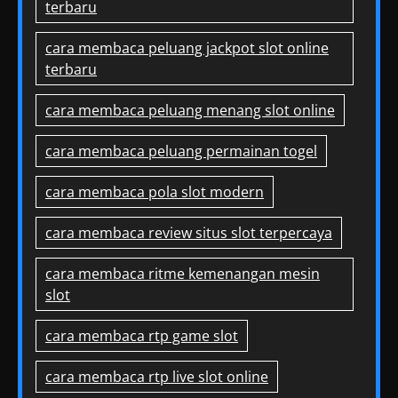
terbaru
cara membaca peluang jackpot slot online
terbaru
cara membaca peluang menang slot online
cara membaca peluang permainan togel
cara membaca pola slot modern
cara membaca review situs slot terpercaya
cara membaca ritme kemenangan mesin
slot
cara membaca rtp game slot
cara membaca rtp live slot online