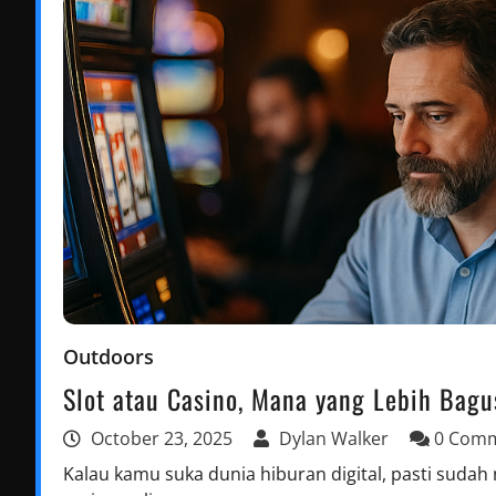
Outdoors
Slot atau Casino, Mana yang Lebih Bag
October 23, 2025
Dylan Walker
0 Com
Kalau kamu suka dunia hiburan digital, pasti sudah