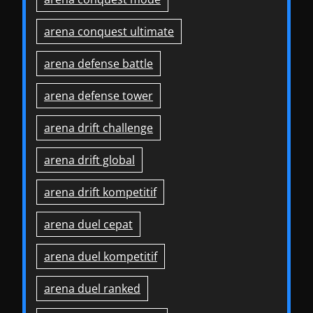
arena conquest ultimate
arena defense battle
arena defense tower
arena drift challenge
arena drift global
arena drift kompetitif
arena duel cepat
arena duel kompetitif
arena duel ranked