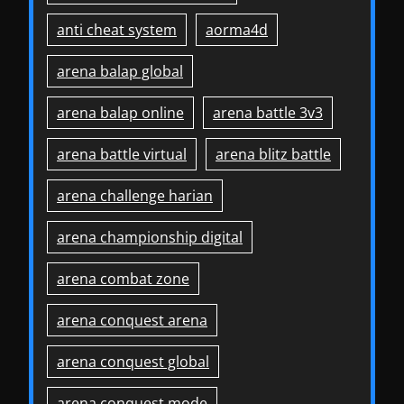
anti cheat system
aorma4d
arena balap global
arena balap online
arena battle 3v3
arena battle virtual
arena blitz battle
arena challenge harian
arena championship digital
arena combat zone
arena conquest arena
arena conquest global
arena conquest mode