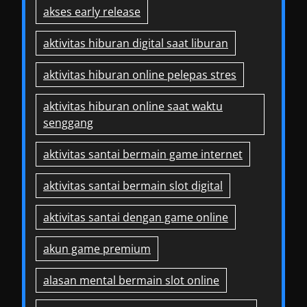
akses early release
aktivitas hiburan digital saat liburan
aktivitas hiburan online pelepas stres
aktivitas hiburan online saat waktu
senggang
aktivitas santai bermain game internet
aktivitas santai bermain slot digital
aktivitas santai dengan game online
akun game premium
alasan mental bermain slot online