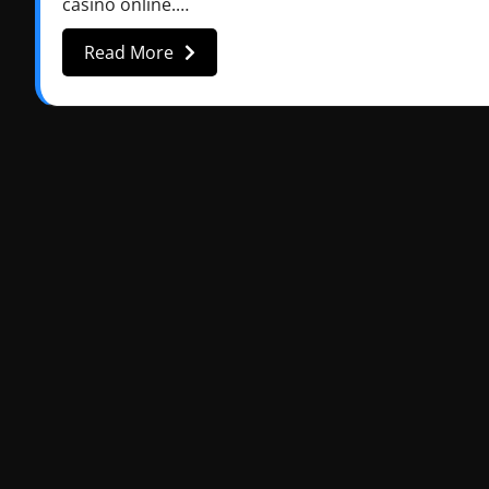
casino online.…
Read More