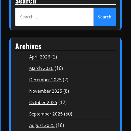
Search
Search
for:
Archives
(2)
April 2026
(16)
March 2026
(2)
December 2025
(8)
November 2025
(12)
October 2025
(50)
September 2025
(18)
August 2025