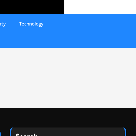
rty
Technology