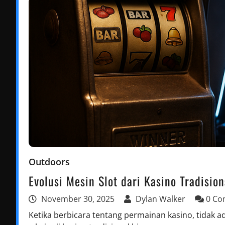
Outdoors
Evolusi Mesin Slot dari Kasino Tradisio
November 30, 2025
Dylan Walker
0 Co
Ketika berbicara tentang permainan kasino, tidak ad