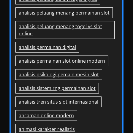
analisis peluang menang permainan slot
analisis peluang menang togel vs slot
online
analisis permainan digital
analisis permainan slot online modern
analisis psikologi pemain mesin slot
analisis sistem rng permainan slot
analisis tren situs slot internasional
ancaman online modern
animasi karakter realistis