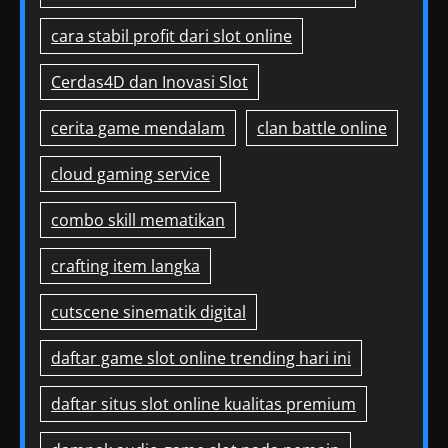
cara stabil profit dari slot online
Cerdas4D dan Inovasi Slot
cerita game mendalam
clan battle online
cloud gaming service
combo skill mematikan
crafting item langka
cutscene sinematik digital
daftar game slot online trending hari ini
daftar situs slot online kualitas premium