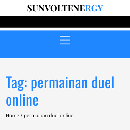
Skip
SUNVOLTENE
RGY
to
content
Tag:
permainan duel
online
Home
permainan duel online