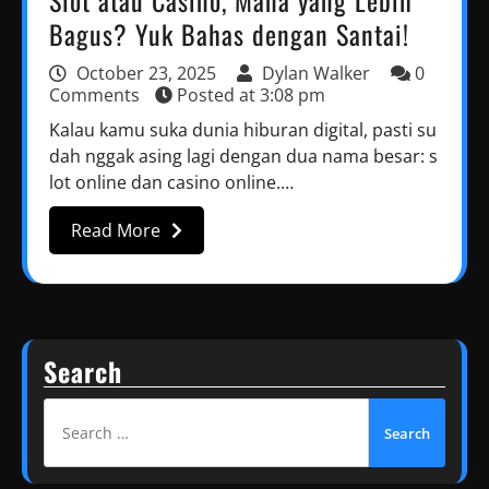
Slot atau Casino, Mana yang Lebih
Bagus? Yuk Bahas dengan Santai!
October 23, 2025
Dylan Walker
0
Comments
Posted at
3:08 pm
Kalau kamu suka dunia hiburan digital, pasti su
dah nggak asing lagi dengan dua nama besar: s
lot online dan casino online.…
Read More
Search
Search
for: