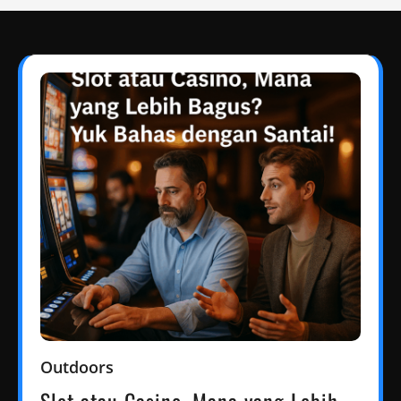
Outdoors