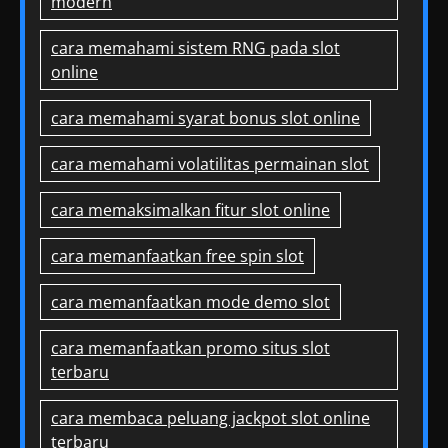
modern
cara memahami sistem RNG pada slot
online
cara memahami syarat bonus slot online
cara memahami volatilitas permainan slot
cara memaksimalkan fitur slot online
cara memanfaatkan free spin slot
cara memanfaatkan mode demo slot
cara memanfaatkan promo situs slot
terbaru
cara membaca peluang jackpot slot online
terbaru