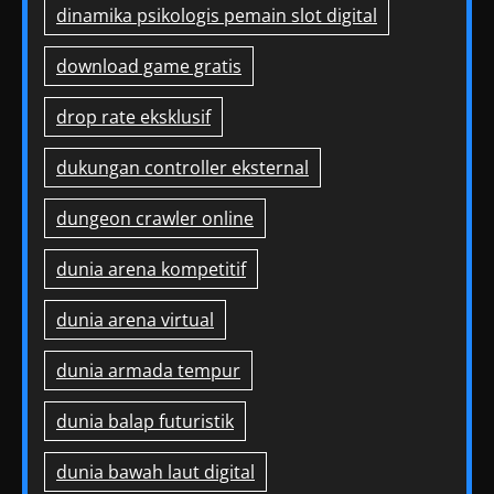
dinamika psikologis pemain slot digital
download game gratis
drop rate eksklusif
dukungan controller eksternal
dungeon crawler online
dunia arena kompetitif
dunia arena virtual
dunia armada tempur
dunia balap futuristik
dunia bawah laut digital