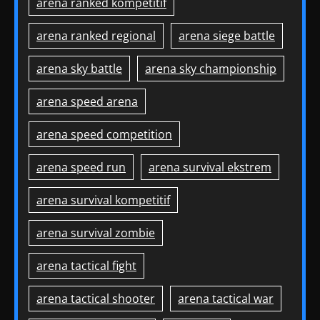
arena ranked kompetitif
arena ranked regional
arena siege battle
arena sky battle
arena sky championship
arena speed arena
arena speed competition
arena speed run
arena survival ekstrem
arena survival kompetitif
arena survival zombie
arena tactical fight
arena tactical shooter
arena tactical war