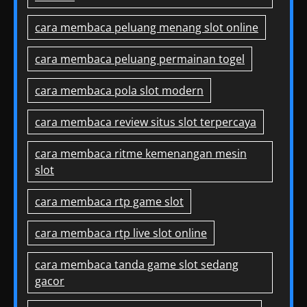
cara membaca peluang menang slot online
cara membaca peluang permainan togel
cara membaca pola slot modern
cara membaca review situs slot terpercaya
cara membaca ritme kemenangan mesin
slot
cara membaca rtp game slot
cara membaca rtp live slot online
cara membaca tanda game slot sedang
gacor