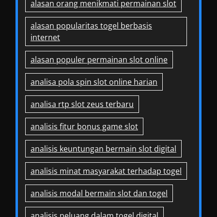
alasan orang menikmati permainan slot
alasan popularitas togel berbasis
internet
alasan populer permainan slot online
analisa pola spin slot online harian
analisa rtp slot zeus terbaru
analisis fitur bonus game slot
analisis keuntungan bermain slot digital
analisis minat masyarakat terhadap togel
analisis modal bermain slot dan togel
analisis peluang dalam togel digital