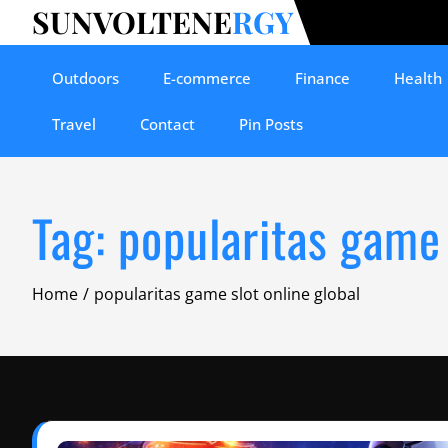
Skip
SUNVOLTENE
RGY
to
content
Outdoors
E-commerce
Finance
Health
Travel
Contact
Pin Posts
Tag:
popularitas game 
Home
popularitas game slot online global