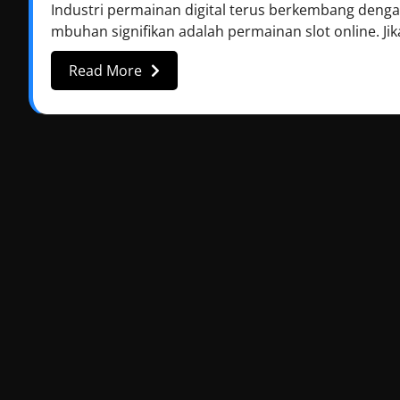
Industri permainan digital terus berkembang denga
mbuhan signifikan adalah permainan slot online. Ji
Read More