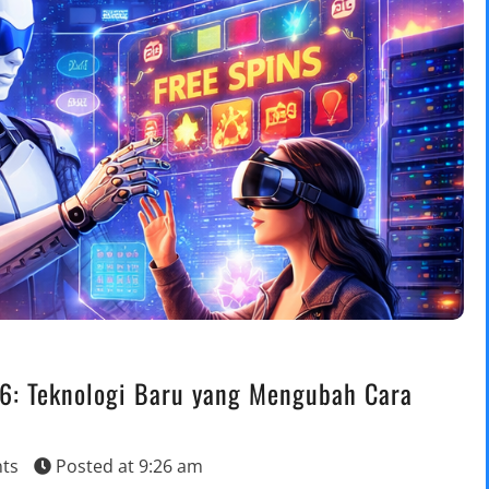
6: Teknologi Baru yang Mengubah Cara
nts
Posted at
9:26 am