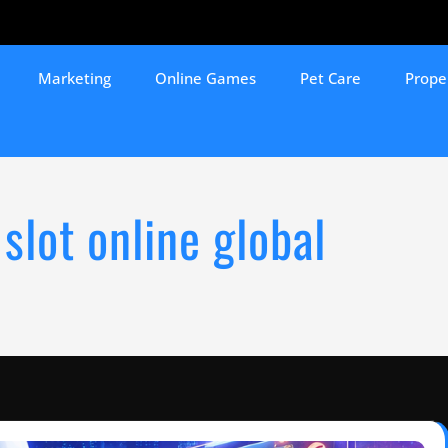
Marketing
Online Games
Pet Care
Prope
slot online global