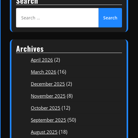
Search
Search
for:
Archives
(2)
April 2026
(16)
March 2026
(2)
December 2025
(8)
November 2025
(12)
October 2025
(50)
September 2025
(18)
August 2025