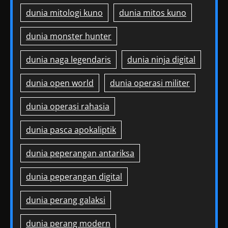
dunia mitologi kuno
dunia mitos kuno
dunia monster hunter
dunia naga legendaris
dunia ninja digital
dunia open world
dunia operasi militer
dunia operasi rahasia
dunia pasca apokaliptik
dunia peperangan antariksa
dunia peperangan digital
dunia perang galaksi
dunia perang modern