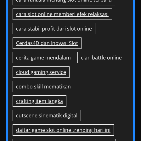
cara slot online memberi efek relaksasi
cara stabil profit dari slot online
Cerdas4D dan Inovasi Slot
cerita game mendalam
clan battle online
cloud gaming service
combo skill mematikan
crafting item langka
cutscene sinematik digital
daftar game slot online trending hari ini