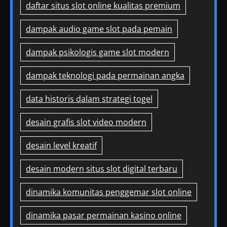
daftar situs slot online kualitas premium
dampak audio game slot pada pemain
dampak psikologis game slot modern
dampak teknologi pada permainan angka
data historis dalam strategi togel
desain grafis slot video modern
desain level kreatif
desain modern situs slot digital terbaru
dinamika komunitas penggemar slot online
dinamika pasar permainan kasino online