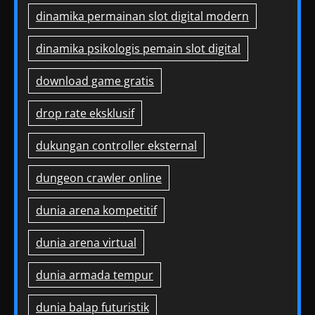
dinamika permainan slot digital modern
dinamika psikologis pemain slot digital
download game gratis
drop rate eksklusif
dukungan controller eksternal
dungeon crawler online
dunia arena kompetitif
dunia arena virtual
dunia armada tempur
dunia balap futuristik