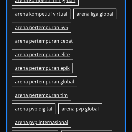
arena kompetitif mingguan
arena kompetitif virtual
arena liga global
arena pertempuran 5v5
arena pertempuran cepat
arena pertempuran elite
arena pertempuran epik
arena pertempuran global
arena pertempuran tim
arena pvp digital
arena pvp global
arena pvp internasional