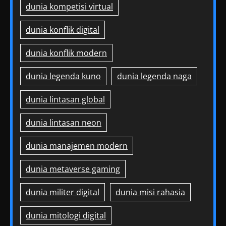
dunia kompetisi virtual
dunia konflik digital
dunia konflik modern
dunia legenda kuno
dunia legenda naga
dunia lintasan global
dunia lintasan neon
dunia manajemen modern
dunia metaverse gaming
dunia militer digital
dunia misi rahasia
dunia mitologi digital