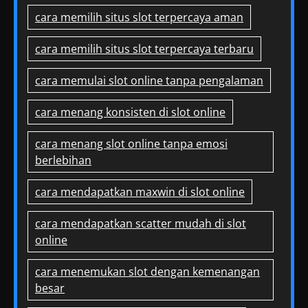
cara memilih situs slot terpercaya aman
cara memilih situs slot terpercaya terbaru
cara memulai slot online tanpa pengalaman
cara menang konsisten di slot online
cara menang slot online tanpa emosi
berlebihan
cara mendapatkan maxwin di slot online
cara mendapatkan scatter mudah di slot
online
cara menemukan slot dengan kemenangan
besar