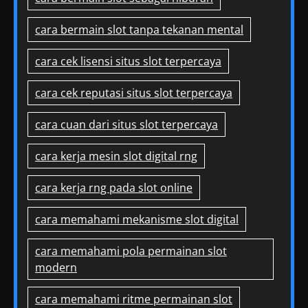
cara bermain slot tanpa tekanan mental
cara cek lisensi situs slot terpercaya
cara cek reputasi situs slot terpercaya
cara cuan dari situs slot terpercaya
cara kerja mesin slot digital rng
cara kerja rng pada slot online
cara memahami mekanisme slot digital
cara memahami pola permainan slot
modern
cara memahami ritme permainan slot