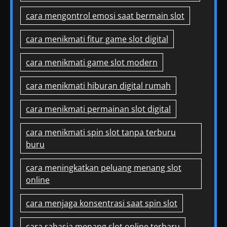
cara mengontrol emosi saat bermain slot
cara menikmati fitur game slot digital
cara menikmati game slot modern
cara menikmati hiburan digital rumah
cara menikmati permainan slot digital
cara menikmati spin slot tanpa terburu
buru
cara meningkatkan peluang menang slot
online
cara menjaga konsentrasi saat spin slot
cara rahasia menang slot online terbaru