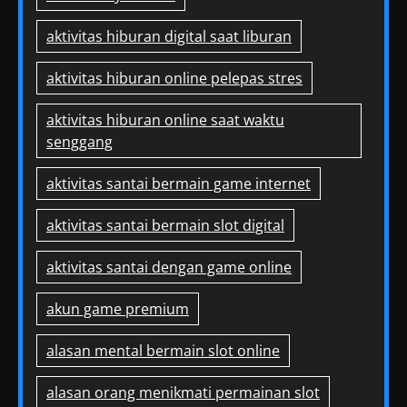
aktivitas hiburan digital saat liburan
aktivitas hiburan online pelepas stres
aktivitas hiburan online saat waktu
senggang
aktivitas santai bermain game internet
aktivitas santai bermain slot digital
aktivitas santai dengan game online
akun game premium
alasan mental bermain slot online
alasan orang menikmati permainan slot