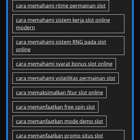
cara memahami ritme permainan slot
cara memahami sistem kerja slot online
modern
cara memahami sistem RNG pada slot
online
cara memahami syarat bonus slot online
cara memahami volatilitas permainan slot
cara memaksimalkan fitur slot online
cara memanfaatkan free spin slot
cara memanfaatkan mode demo slot
cara memanfaatkan promo situs slot