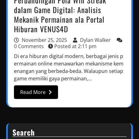
Perbandingan Pola Win Streak
dalam Game Digital: Analisis
Mekanik Permainan ala Portal
Hiburan VENUS4D
November 25, 2025
Dylan Walker
0 Comments
Posted at
2:11 pm
Di era hiburan digital modern, berbagai jenis p
ermainan online menawarkan mekanisme kem
enangan yang berbeda-beda. Walaupun setiap
game memiliki gaya permainan,…
Read More
Search