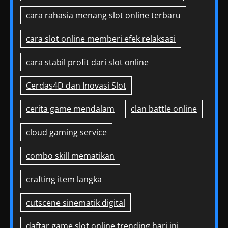
cara rahasia menang slot online terbaru
cara slot online memberi efek relaksasi
cara stabil profit dari slot online
Cerdas4D dan Inovasi Slot
cerita game mendalam
clan battle online
cloud gaming service
combo skill mematikan
crafting item langka
cutscene sinematik digital
daftar game slot online trending hari ini