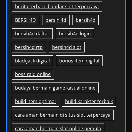
berita terbaru bandar slot terpercaya
BERSH4D
bersih 4d
bersih4d
bersih4d daftar
bersih4d login
bersih4d rtp
bersih4d slot
blackjack digital
bonus item digital
boss raid online
budaya bermain game kasual online
build item optimal
build karakter terbaik
cara aman bermain di situs slot terpercaya
cara aman bermain slot online pemula