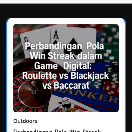
Outdoors