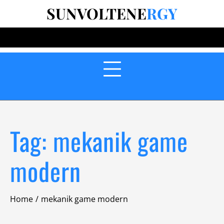
Skip
SUNVOLTENE
RGY
to
content
Tag:
mekanik game
modern
Home
mekanik game modern