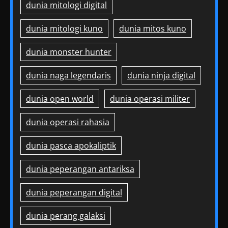
dunia mitologi digital
dunia mitologi kuno
dunia mitos kuno
dunia monster hunter
dunia naga legendaris
dunia ninja digital
dunia open world
dunia operasi militer
dunia operasi rahasia
dunia pasca apokaliptik
dunia peperangan antariksa
dunia peperangan digital
dunia perang galaksi