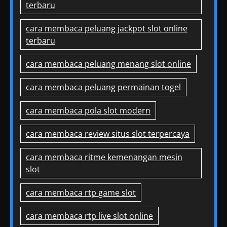
terbaru
cara membaca peluang jackpot slot online
terbaru
cara membaca peluang menang slot online
cara membaca peluang permainan togel
cara membaca pola slot modern
cara membaca review situs slot terpercaya
cara membaca ritme kemenangan mesin
slot
cara membaca rtp game slot
cara membaca rtp live slot online