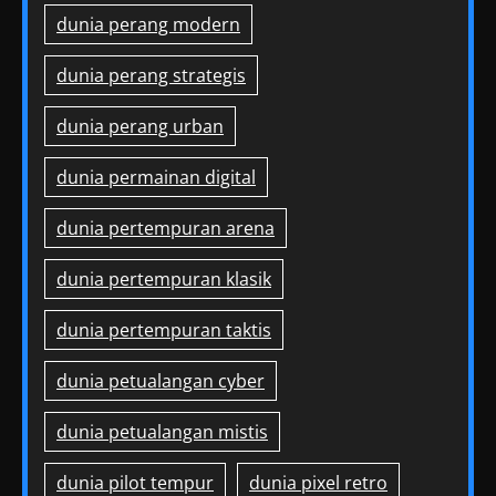
dunia perang modern
dunia perang strategis
dunia perang urban
dunia permainan digital
dunia pertempuran arena
dunia pertempuran klasik
dunia pertempuran taktis
dunia petualangan cyber
dunia petualangan mistis
dunia pilot tempur
dunia pixel retro