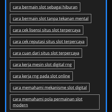
cara bermain slot sebagai hiburan
cara bermain slot tanpa tekanan mental
cara cek lisensi situs slot terpercaya
cara cek reputasi situs slot terpercaya
cara cuan dari situs slot terpercaya
cara kerja mesin slot digital rng
cara kerja rng pada slot online
cara memahami mekanisme slot digital
cara memahami pola permainan slot
modern