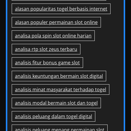
alasan popularitas togel berbasis internet
alasan populer permainan slot online
analisa pola spin slot online harian
analisa rtp slot zeus terbaru
analisis fitur bonus game slot
analisis keuntungan bermain slot digital
analisis minat masyarakat terhadap togel
analisis modal bermain slot dan togel
analisis peluang dalam togel digital
analisis peluang menang permainan slot