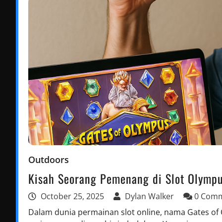
Outdoors
Kisah Seorang Pemenang di Slot Olympu
October 25, 2025
Dylan Walker
0 Com
Dalam dunia permainan slot online, nama Gates of 