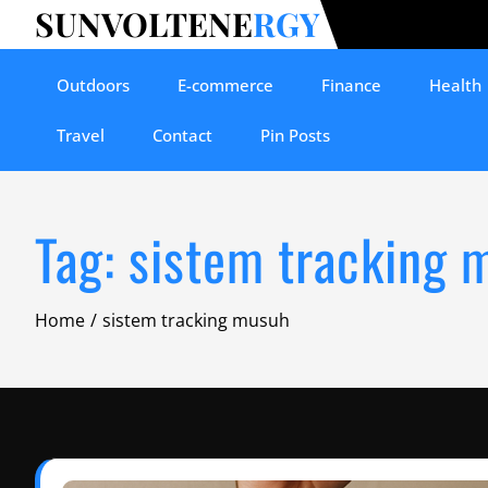
Skip
SUNVOLTENE
RGY
to
content
Outdoors
E-commerce
Finance
Health
Travel
Contact
Pin Posts
Tag:
sistem tracking 
Home
sistem tracking musuh