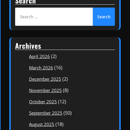
Search
Search
for:
Archives
(2)
April 2026
(16)
March 2026
(2)
December 2025
(8)
November 2025
(12)
October 2025
(50)
September 2025
(18)
August 2025