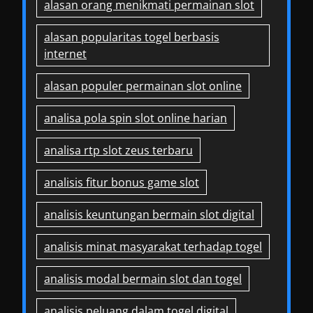
alasan orang menikmati permainan slot
alasan popularitas togel berbasis
internet
alasan populer permainan slot online
analisa pola spin slot online harian
analisa rtp slot zeus terbaru
analisis fitur bonus game slot
analisis keuntungan bermain slot digital
analisis minat masyarakat terhadap togel
analisis modal bermain slot dan togel
analisis peluang dalam togel digital