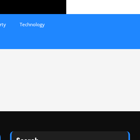
rty
Technology